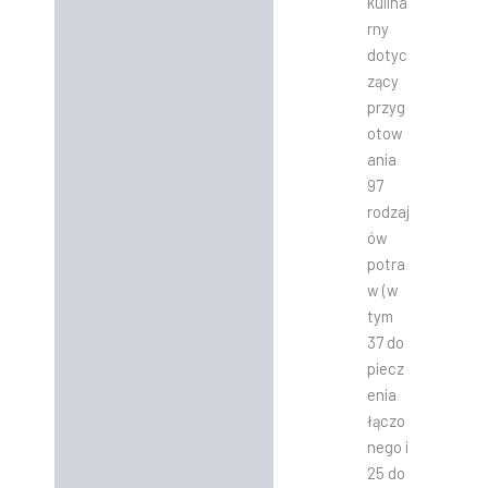
kulina
rny
dotyc
zący
przyg
otow
ania
97
rodzaj
ów
potra
w (w
tym
37 do
piecz
enia
łączo
nego i
25 do