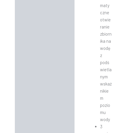
maty
czne
otwie
ranie
zbiorn
ika na
wodę
z
podś
wietla
nym
wskaź
nikie
m
pozio
mu
wody
3