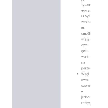
tyczn
ego z
urząd
zenie
m
umożli
wiają
cym
goto
wanie
na
parze
Węgl
owa
czerń
–
jedno
rodny,