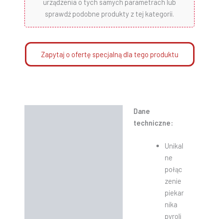
urządzenia o tych samych parametrach lub
sprawdź podobne produkty z tej kategorii.
Zapytaj o ofertę specjalną dla tego produktu
Dane
Opis
techniczne:
Informacje dodatkowe
Unikal
Instrukcje
ne
połąc
zenie
piekar
nika
pyroli