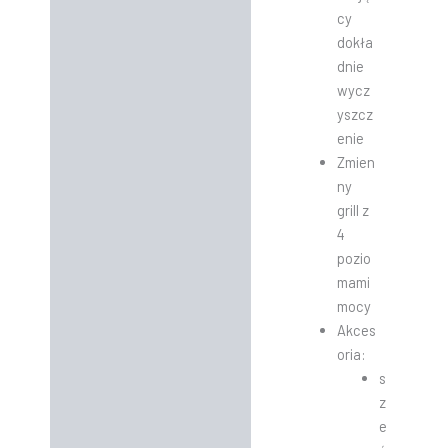
cy
dokła
dnie
wycz
yszcz
enie
Zmien
ny
grill z
4
pozio
mami
mocy
Akces
oria:
s
z
e