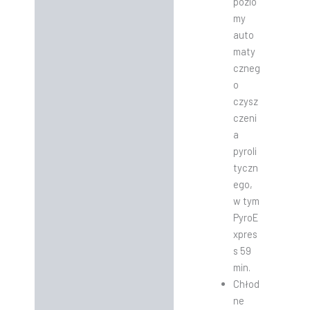
pozio
my
auto
maty
czneg
o
czysz
czeni
a
pyroli
tyczn
ego,
w tym
PyroE
xpres
s 59
min.
Chłod
ne