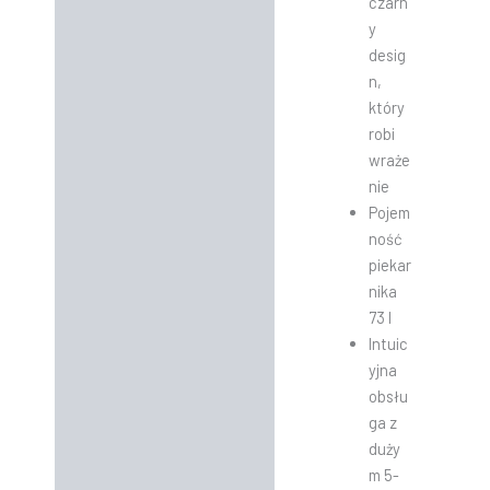
czarn
y
desig
n,
który
robi
wraże
nie
Pojem
ność
piekar
nika
73 l
Intuic
yjna
obsłu
ga z
duży
m 5-