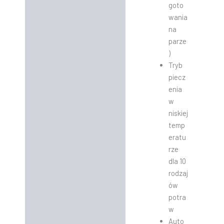
goto
wania
na
parze
)
Tryb
piecz
enia
w
niskiej
temp
eratu
rze
dla 10
rodzaj
ów
potra
w
Auto