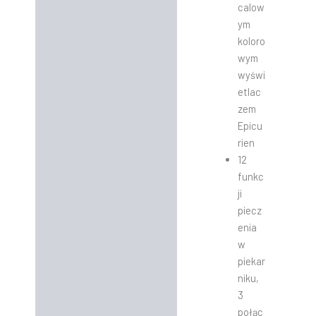
calow
ym
koloro
wym
wyświ
etlac
zem
Epicu
rien
12
funkc
ji
piecz
enia
w
piekar
niku,
3
połąc