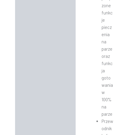
zone
funkc
je
piecz
enia
na
parze
oraz
funkc
ja
goto
wania
w
100%
na
parze
Przew
odnik