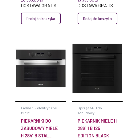
20 999,00
zł
15 599,00
zł
DGC 7445 HC PRO
DOSTAWA GRATIS
DOSTAWA GRATIS
CLEANSTEEL
Dodaj do koszyka
Dodaj do koszyka
MIELE
Piekarnik elektryczne
Sprzęt AGD do
Miele
zabudowy
PIEKARNIKI DO
PIEKARNIK MIELE H
ZABUDOWY MIELE
2861 1 B 125
H 2841 B STAL
EDITION BLACK