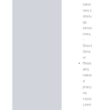
tekst
owy z
obsłu
gą
senso
rową
–
Direct
Sens
or
Minim
alny
nakła
d
pracy
na
czysz
czeni