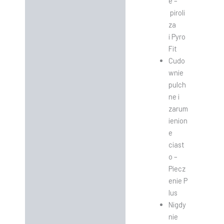
e –
piroli
za
i Pyro
Fit
Cudo
wnie
pulch
ne i
zarum
ienion
e
ciast
o –
Piecz
enie P
lus
​Nigdy
nie