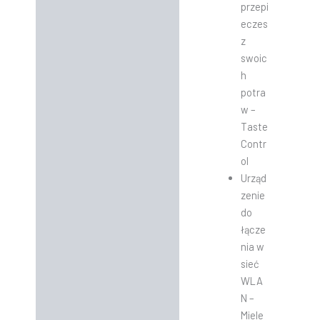
przepi
eczes
z
swoic
h
potra
w –
Taste
Contr
ol
Urząd
zenie
do
łącze
nia w
sieć
WLA
N –
Miele