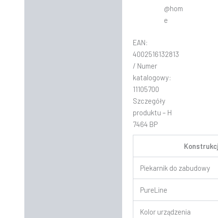
@hom
e
EAN:
4002516132813
/ Numer
katalogowy:
11105700
Szczegóły
produktu – H
7464 BP
Konstrukc
Piekarnik do zabudowy
PureLine
Kolor urządzenia