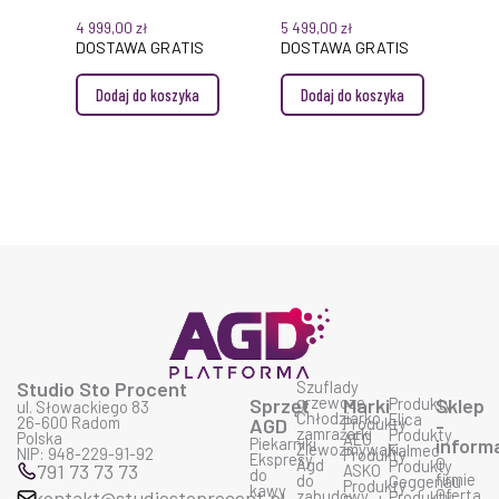
CLEANSTEEL
4 999,00
zł
5 499,00
zł
DOSTAWA GRATIS
DOSTAWA GRATIS
Dodaj do koszyka
Dodaj do koszyka
Studio Sto Procent
Szuflady
grzewcze
Sprzęt
Marki
Produkty
Sklep
ul. Słowackiego 83
Chłodziarko
Elica
26-600 Radom
AGD
Produkty
-
zamrażarki
Produkty
Polska
AEG
Piekarniki
inform
Zlewozmywaki
Falmec
NIP: 948-229-91-92
Produkty
Ekspresy
O
Agd
Produkty
791 73 73 73
ASKO
do
firmie
do
Geggenau
Produkty
kawy
Oferta
kontakt@studiostoprocent.pl
zabudowy
Produkty