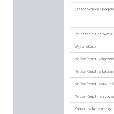
Zastosowania specjal
Połączenie sieciowe 
Wyświetlacz
MotionReact: włączanie
MotionReact: włączanie
MotionReact: zatwierdz
MotionReact: rozpozna
Kamera w komorze go