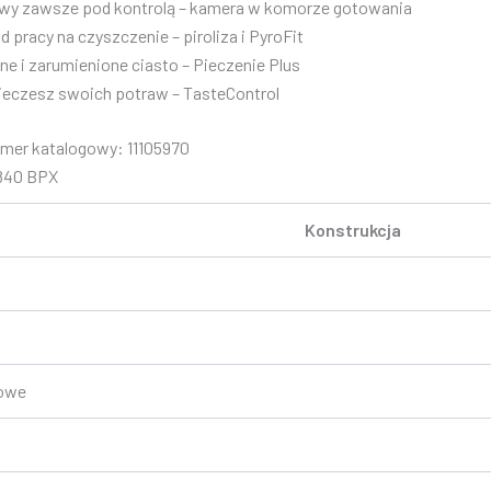
wy zawsze pod kontrolą – kamera w komorze gotowania
d pracy na czyszczenie – piroliza i PyroFit
e i zarumienione ciasto – Pieczenie Plus
pieczesz swoich potraw – TasteControl
mer katalogowy: 11105970
7840 BPX
Konstrukcja
towe