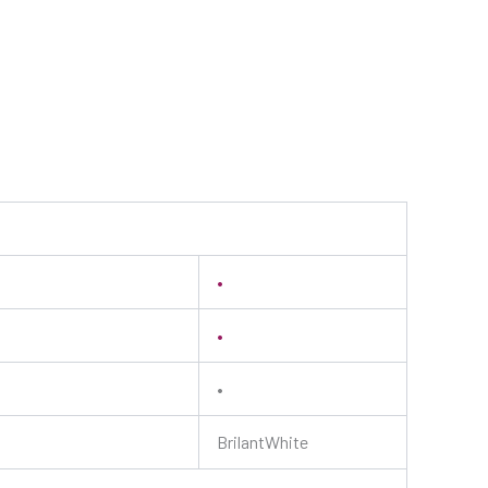
•
•
•
BrilantWhite