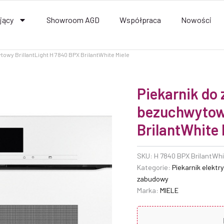
jący
Showroom AGD
Współpraca
Nowości
wy BrillantLight H 7840 BPX BrilantWhite Miele
Piekarnik d
bezuchwytowy
BrilantWhite 
SKU:
H 7840 BPX BrilantWh
Kategorie:
Piekarnik elektr
zabudowy
Marka:
MIELE