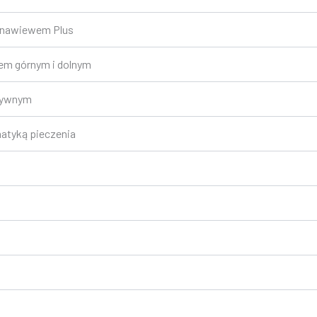
onawiewem Plus
iem górnym i dolnym
nsywnym
matyką pieczenia