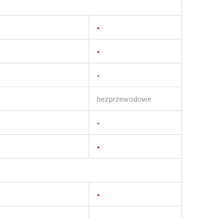
•
•
•
bezprzewodowe
•
•
•
•