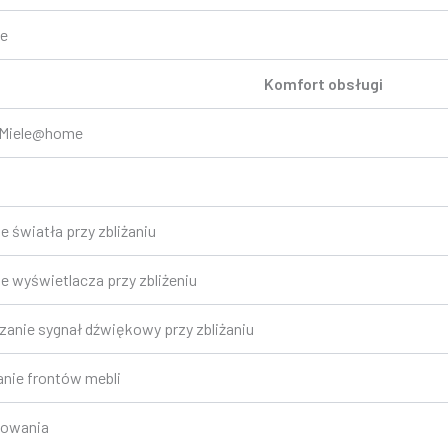
ne
Komfort obsługi
z Miele@home
 światła przy zbliżaniu
 wyświetlacza przy zbliżeniu
anie sygnał dźwiękowy przy zbliżaniu
nie frontów mebli
towania