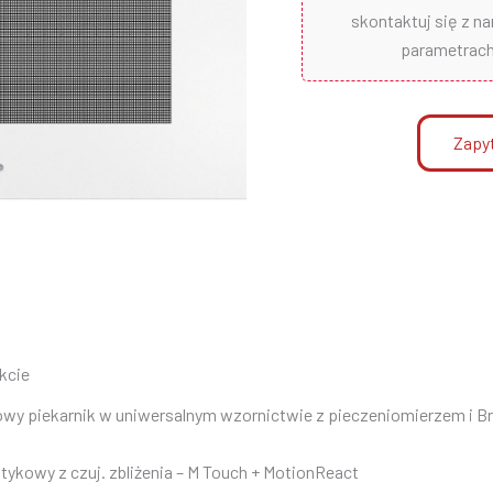
skontaktuj się z n
parametrach 
Zapyt
kcie
piekarnik w uniwersalnym wzornictwie z pieczeniomierzem i Bril
ykowy z czuj. zbliżenia – M Touch + MotionReact