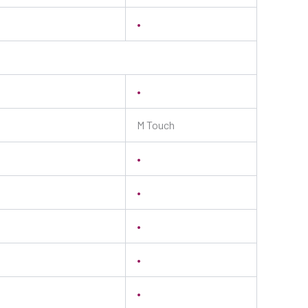
•
•
M Touch
•
•
•
•
•