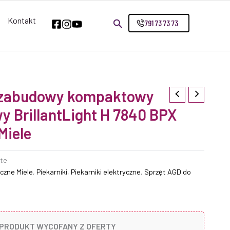
Kontakt
791 73 73 73
o zabudowy kompaktowy
 BrillantLight H 7840 BPX
Miele
ite
yczne Miele
,
Piekarniki
,
Piekarniki elektryczne
,
Sprzęt AGD do
PRODUKT WYCOFANY Z OFERTY