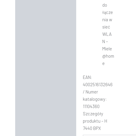
do
łącze
nia w
sieć
WLA
N –
Miele
@hom
e
EAN:
4002516132646
/ Numer
katalogowy:
11104360
Szczegóły
produktu – H
7440 BPX