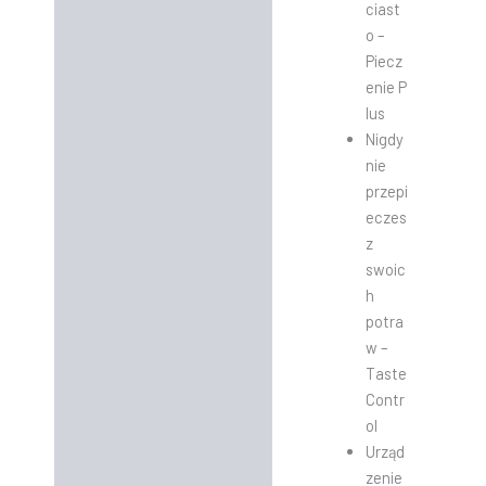
ciast
o –
Piecz
enie P
lus
​Nigdy
nie
przepi
eczes
z
swoic
h
potra
w –
Taste
Contr
ol
Urząd
zenie