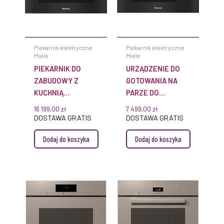
Piekarnik elektryczne
Piekarnik elektryczne
Miele
Miele
PIEKARNIK DO
URZĄDZENIE DO
ZABUDOWY Z
GOTOWANIA NA
KUCHNIĄ
PARZE DO
MIKROFALOWĄ H
ZABUDOWY DG
16 199,00
zł
7 499,00
zł
7840 BM
2840
DOSTAWA GRATIS
DOSTAWA GRATIS
CLEANSTEEL
OBSIDIANBLACK
Dodaj do koszyka
Dodaj do koszyka
MIELE
MIELE