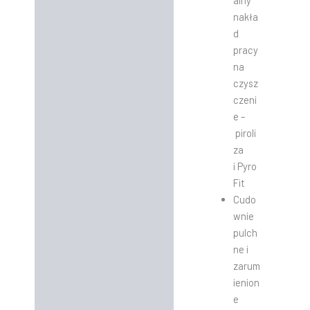
alny
nakła
d
pracy
na
czysz
czeni
e –
piroli
za
i Pyro
Fit
Cudo
wnie
pulch
ne i
zarum
ienion
e