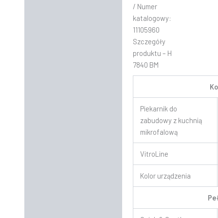
/ Numer
katalogowy:
11105960
Szczegóły
produktu – H
7840 BM
Ko
Piekarnik do
zabudowy z kuchnią
mikrofalową
VitroLine
Kolor urządzenia
Pe