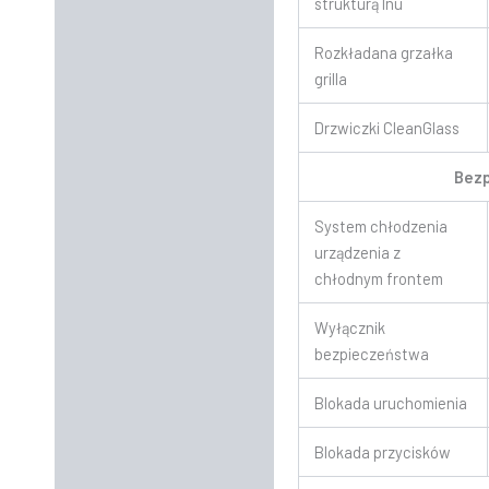
strukturą lnu
Rozkładana grzałka
grilla
Drzwiczki CleanGlass
Bez
System chłodzenia
urządzenia z
chłodnym frontem
Wyłącznik
bezpieczeństwa
Blokada uruchomienia
Blokada przycisków