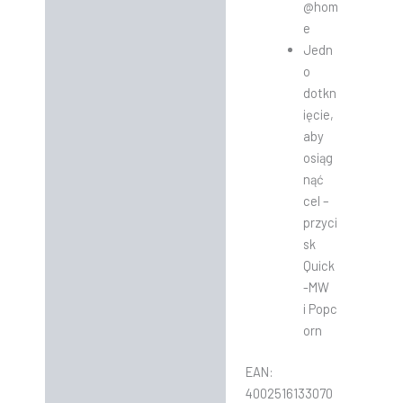
@hom
e
Jedn
o
dotkn
ięcie,
aby
osiąg
nąć
cel –
przyci
sk
Quick
-MW
i Popc
orn
EAN:
4002516133070