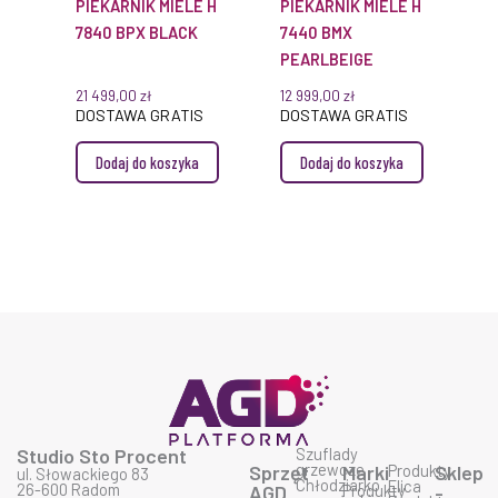
PIEKARNIK MIELE H
PIEKARNIK MIELE H
7840 BPX BLACK
7440 BMX
PEARLBEIGE
21 499,00
zł
12 999,00
zł
DOSTAWA GRATIS
DOSTAWA GRATIS
Dodaj do koszyka
Dodaj do koszyka
Studio Sto Procent
Szuflady
grzewcze
Sprzęt
Marki
Produkty
Sklep
ul. Słowackiego 83
Chłodziarko
Elica
26-600 Radom
AGD
Produkty
-