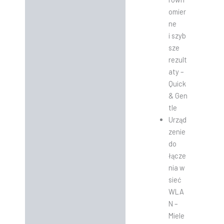
omier
ne
i szyb
sze
rezult
aty –
Quick
& Gen
tle
Urząd
zenie
do
łącze
nia w
sieć
WLA
N –
Miele