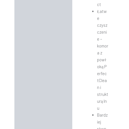
ct
Łatw
e
czysz
czeni
e –
komor
a z
powł
oką P
erfec
tClea
n i
strukt
urą ln
u
Bardz
iej
równ