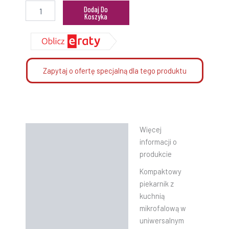
Dodaj Do
Koszyka
Zapytaj o ofertę specjalną dla tego produktu
Więcej
Opis
informacji o
Informacje dodatkowe
produkcie
Kompaktowy
Instrukcje
piekarnik z
kuchnią
mikrofalową w
uniwersalnym