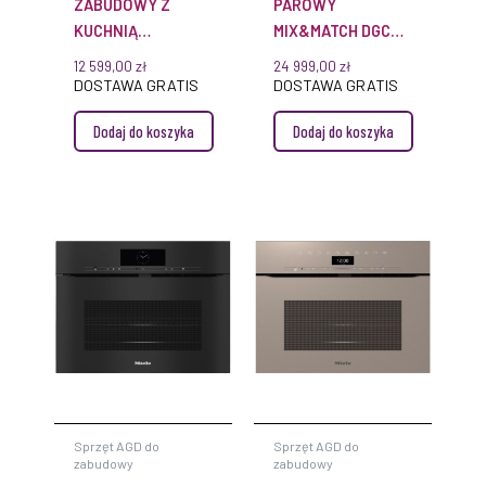
ZABUDOWY Z
PAROWY
KUCHNIĄ
MIX&MATCH DGC
MIKROFALOWĄ H
7860 HC PRO
12 599,00
zł
24 999,00
zł
7440 BM
OBSIDIANBLACK
DOSTAWA GRATIS
DOSTAWA GRATIS
OBSIDIANBLACK
MIELE
Dodaj do koszyka
Dodaj do koszyka
MIELE
Sprzęt AGD do
Sprzęt AGD do
zabudowy
zabudowy