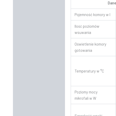
Dane
Pojemność komory w l
Ilość poziomów
wsuwania
Oświetlenie komory
gotowania
Temperatury w °C
Poziomy mocy
mikrofali w W
Szerokość wnęki