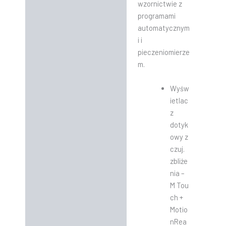
wzornictwie z
programami
automatycznym
i i
pieczeniomierze
m.
Wyśw
ietlac
z
dotyk
owy z
czuj.
zbliże
nia –
M Tou
ch +
Motio
nRea