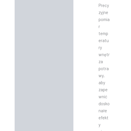
Precy
zyjne
pomia
r
temp
eratu
ry
wnętr
za
potra
wy,
aby
zape
wnić
dosko
nałe
efekt
y