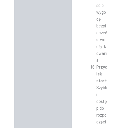
ść o
wygo
dę i
bezpi
eczeń
stwo
użytk
owani
a.
Przyc
isk
start
:
Szybk
i
dostę
p do
rozpo
częci