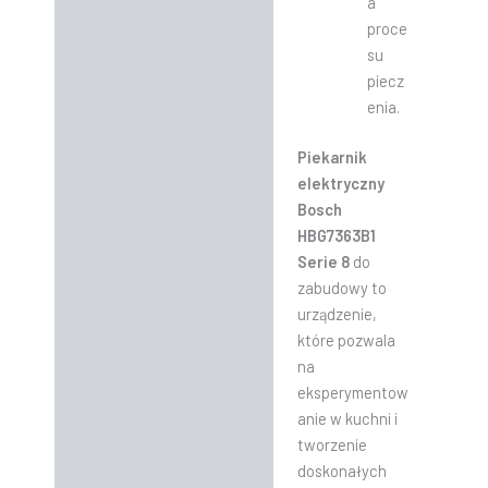
a
proce
su
piecz
enia.
Piekarnik
elektryczny
Bosch
HBG7363B1
Serie 8
do
zabudowy to
urządzenie,
które pozwala
na
eksperymentow
anie w kuchni i
tworzenie
doskonałych