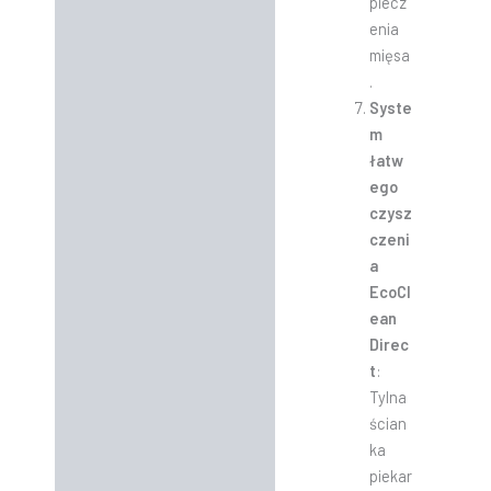
piecz
enia
mięsa
.
Syste
m
łatw
ego
czysz
czeni
a
EcoCl
ean
Direc
t
:
Tylna
ścian
ka
piekar