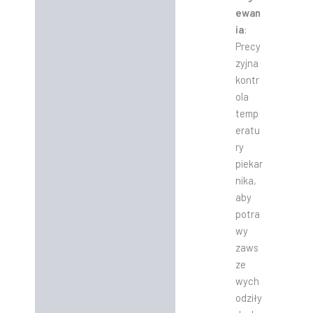
ewan
ia
:
Precy
zyjna
kontr
ola
temp
eratu
ry
piekar
nika,
aby
potra
wy
zaws
ze
wych
odziły