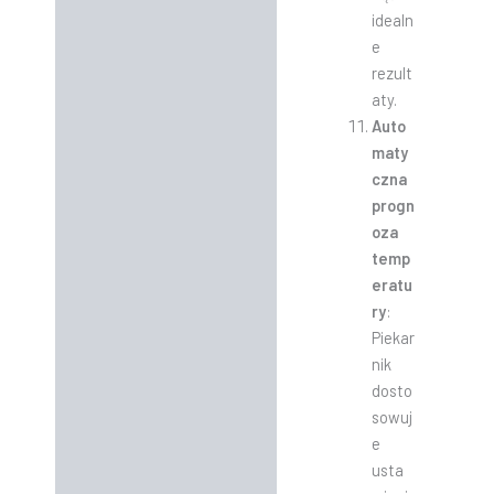
idealn
e
rezult
aty.
Auto
maty
czna
progn
oza
temp
eratu
ry
:
Piekar
nik
dosto
sowuj
e
usta