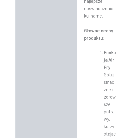
najlepsze
doświadczenie
kulinarne.
Główne cechy
produktu:
Funkc
ja Air
Fry
:
Gotuj
smac
zne i
zdrow
sze
potra
wy,
korzy
stając