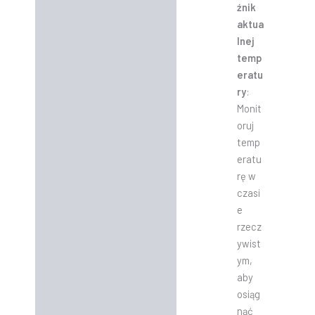
źnik
aktua
lnej
temp
eratu
ry
:
Monit
oruj
temp
eratu
rę w
czasi
e
rzecz
ywist
ym,
aby
osiąg
nąć