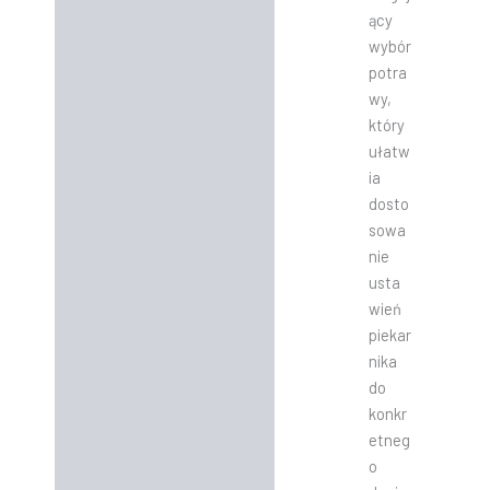
ący
wybór
potra
wy,
który
ułatw
ia
dosto
sowa
nie
usta
wień
piekar
nika
do
konkr
etneg
o