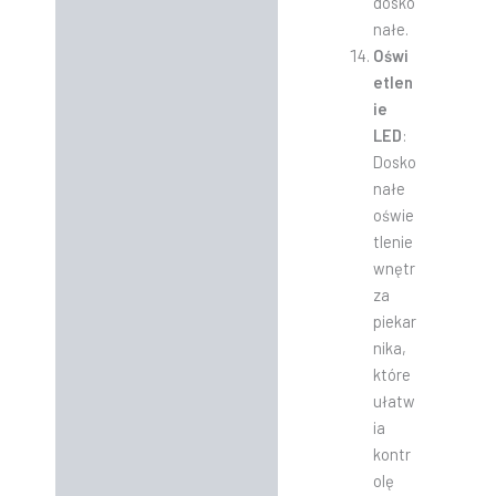
dosko
nałe.
Oświ
etlen
ie
LED
:
Dosko
nałe
oświe
tlenie
wnętr
za
piekar
nika,
które
ułatw
ia
kontr
olę