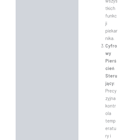
wszys
tkich
funkc
ji
piekar
nika.
Cyfro
wy
Pierś
cień
Steru
jący
:
Precy
zyjna
kontr
ola
temp
eratu
ry i