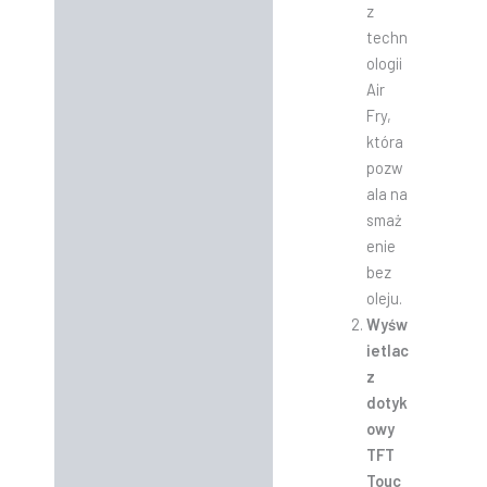
z
techn
ologii
Air
Fry,
która
pozw
ala na
smaż
enie
bez
oleju.
Wyśw
ietlac
z
dotyk
owy
TFT
Touc