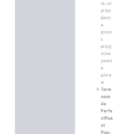
rę, co
przys
piesz
a
proce
s
przyg
otow
ywani
a
potra
w.
Term
oson
da
Perfe
ctRoa
st
Plus
: