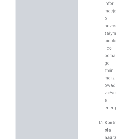
Infor
macja
o
pozos
tałym
cieple
, co
poma
ga
zmini
maliz
ować
zużyci
e
energ
ii.
Kontr
ola
nagrz