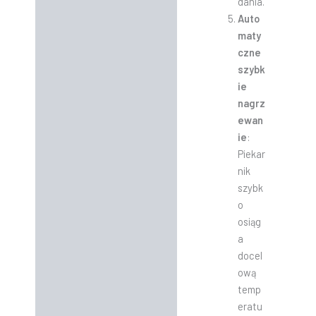
dania.
Auto
maty
czne
szybk
ie
nagrz
ewan
ie
:
Piekar
nik
szybk
o
osiąg
a
docel
ową
temp
eratu