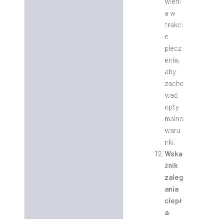
wieni
a w
trakci
e
piecz
enia,
aby
zacho
wać
opty
malne
waru
nki.
Wska
źnik
zaleg
ania
ciepł
a
: