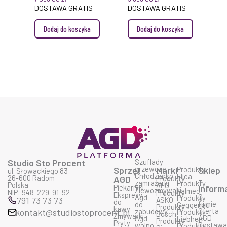
ZABUDOWY
ZABUDOWY
DOSTAWA GRATIS
DOSTAWA GRATIS
Dodaj do koszyka
Dodaj do koszyka
Studio Sto Procent
Szuflady
grzewcze
Sprzęt
Marki
Produkty
Sklep
ul. Słowackiego 83
Chłodziarko
Elica
26-600 Radom
AGD
Produkty
-
zamrażarki
Produkty
Polska
AEG
Piekarniki
inform
Zlewozmywaki
Falmec
NIP: 948-229-91-92
Produkty
Ekspresy
O
Agd
Produkty
791 73 73 73
ASKO
do
firmie
do
Geggenau
Produkty
kawy
Oferta
kontakt@studiostoprocent.pl
zabudowy
Produkty
Bosch
Zmywarki
AGD
Agd
Liebherr
Produkty
Płyty
Dostaw
wolno
Produkty