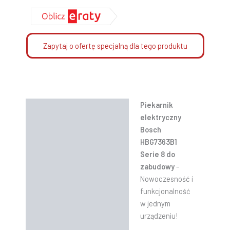
Zapytaj o ofertę specjalną dla tego produktu
Piekarnik
Opis
elektryczny
Informacje dodatkowe
Bosch
HBG7363B1
Instrukcje
Serie 8 do
zabudowy
–
Nowoczesność i
funkcjonalność
w jednym
urządzeniu!