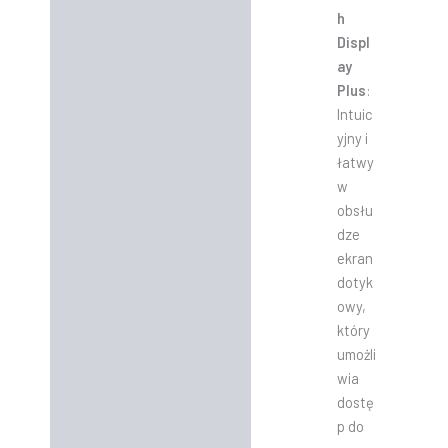
h
Displ
ay
Plus
:
Intuic
yjny i
łatwy
w
obsłu
dze
ekran
dotyk
owy,
który
umożli
wia
dostę
p do