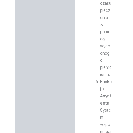
czasu
piecz
enia
za
pomo
cą
wygo
dneg
o
pierśc
ienia.
Funkc
ja
Asyst
enta
:
Syste
m
wspo
magaj