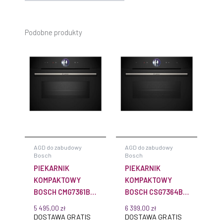
Podobne produkty
AGD do zabudowy
AGD do zabudowy
Bosch
Bosch
PIEKARNIK
PIEKARNIK
KOMPAKTOWY
KOMPAKTOWY
BOSCH CMG7361B1
BOSCH CSG7364B1
SERIE 8 DO
SERIE 8 DO
5 495,00
zł
6 399,00
zł
ZABUDOWY
ZABUDOWY
DOSTAWA GRATIS
DOSTAWA GRATIS