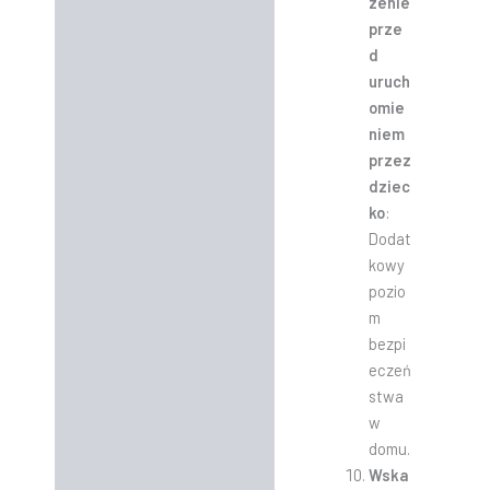
zenie
prze
d
uruch
omie
niem
przez
dziec
ko
:
Dodat
kowy
pozio
m
bezpi
eczeń
stwa
w
domu.
Wska