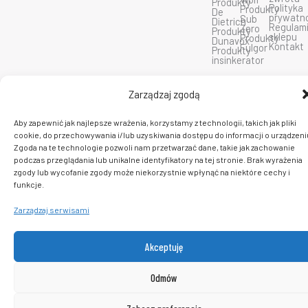
Produkty
b
u
a
Polityka
Produkty
De
o
b
g
prywatn
Sub
Dietrich
o
e
r
Regulam
Zero
Produkty
k
a
sklepu
Produkty
Dunavox
m
Kontakt
Fulgor
Produkty
insinkerator
C 2026 PlatformaAGD. Wszelkie prawa zastrzeżone.
Zarządzaj zgodą
Aby zapewnić jak najlepsze wrażenia, korzystamy z technologii, takich jak pliki
cookie, do przechowywania i/lub uzyskiwania dostępu do informacji o urządzeni
Zgoda na te technologie pozwoli nam przetwarzać dane, takie jak zachowanie
podczas przeglądania lub unikalne identyfikatory na tej stronie. Brak wyrażenia
zgody lub wycofanie zgody może niekorzystnie wpłynąć na niektóre cechy i
funkcje.
Zarządzaj serwisami
Akceptuję
Odmów
0