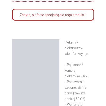
Zapytaj o ofertę specjalną dla tego produktu
Piekarnik
Opis
elektryczny,
Informacje dodatkowe
wielofunkcyjny:
Instrukcje
– Pojemność
komory
piekarnika – 65 l.
– Poczwórnie
szklone, zimne
drzwi (zawsze
poniżej 50 C !)
– Wentylator