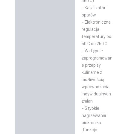
460 C)
– Katalizator
oparów
– Elektroniczna
regulacja
temperatury od
50 C do 250 C
– Wstępnie
zaprogramowan
e przepisy
kulinarne z
możliwością
wprowadzania
indywidualnych
zmian
– Szybkie
nagrzewanie
piekarnika
(funkcja