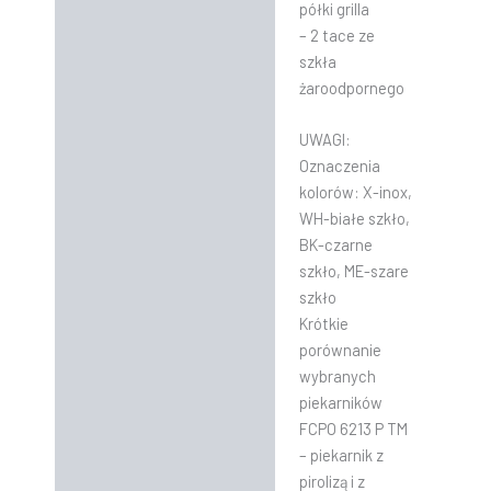
półki grilla
– 2 tace ze
szkła
żaroodpornego
UWAGI:
Oznaczenia
kolorów: X-inox,
WH-białe szkło,
BK-czarne
szkło, ME-szare
szkło
Krótkie
porównanie
wybranych
piekarników
FCPO 6213 P TM
– piekarnik z
pirolizą i z