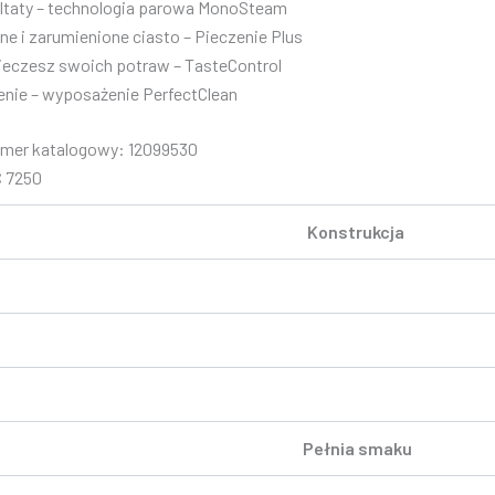
ltaty – technologia parowa MonoSteam
e i zarumienione ciasto – Pieczenie Plus
pieczesz swoich potraw – TasteControl
nie – wyposażenie PerfectClean
mer katalogowy: 12099530
C 7250
Konstrukcja
Pełnia smaku