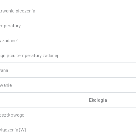
rwania pieczenia
emperatury
 zadanej
ągnięciu temperatury zadanej
wana
owanie
Ekologia
resztkowego
łączenia (W)