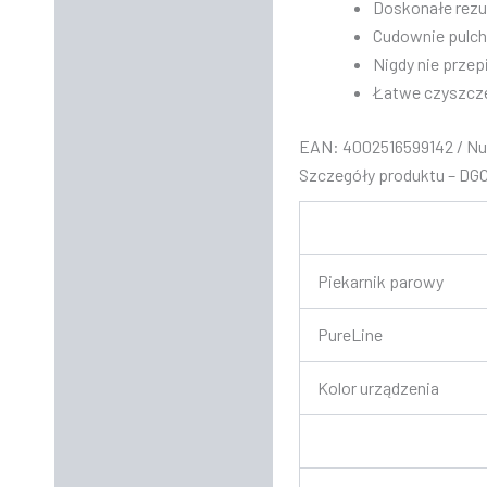
Doskonałe rezu
Cudownie pulchn
​Nigdy nie prze
Łatwe czyszcze
EAN: 4002516599142 / Nu
Szczegóły produktu – DG
Piekarnik parowy
PureLine
Kolor urządzenia