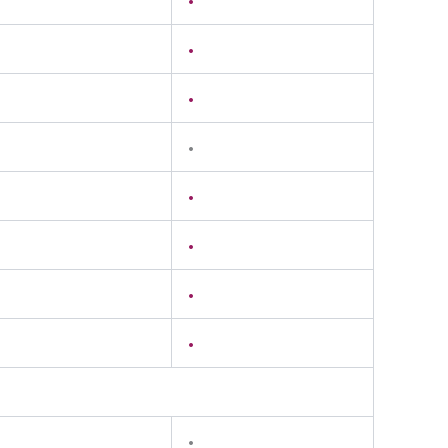
•
•
•
•
•
•
•
•