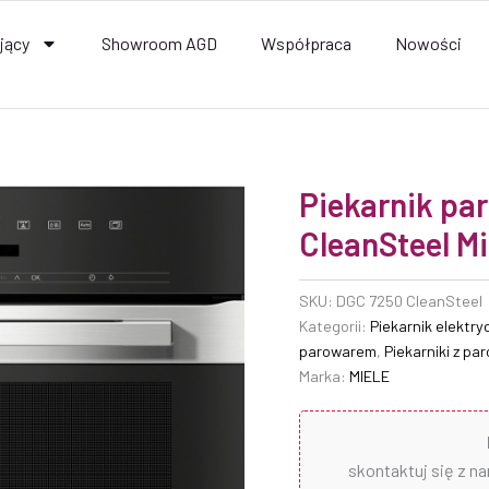
jący
Showroom AGD
Współpraca
Nowości
Piekarnik pa
CleanSteel Mi
SKU:
DGC 7250 CleanSteel
Kategorii:
Piekarnik elektry
parowarem
,
Piekarniki z p
Marka:
MIELE
skontaktuj się z n