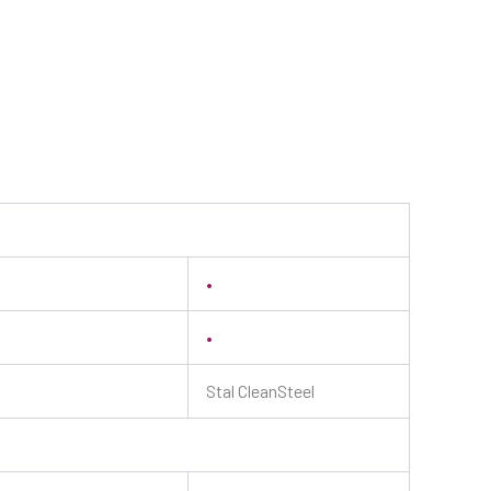
•
•
Stal CleanSteel