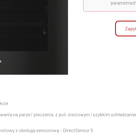
parametrach 
Zapyt
kcie
ania na parze i pieczenia, z poł. sieciowym i szybkim schładzani
kstowy z obsługą sensorową – DirectSensor S