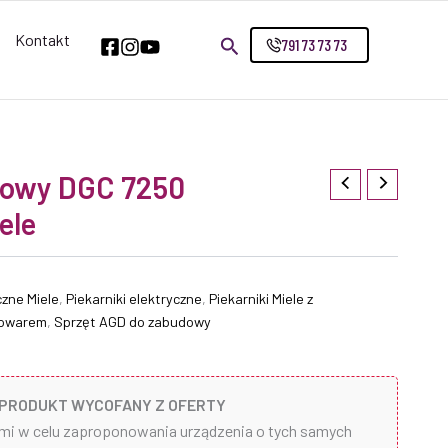
Kontakt
791 73 73 73
rowy DGC 7250
ele
czne Miele
,
Piekarniki elektryczne
,
Piekarniki Miele z
arowarem
,
Sprzęt AGD do zabudowy
PRODUKT WYCOFANY Z OFERTY
ami w celu zaproponowania urządzenia o tych samych