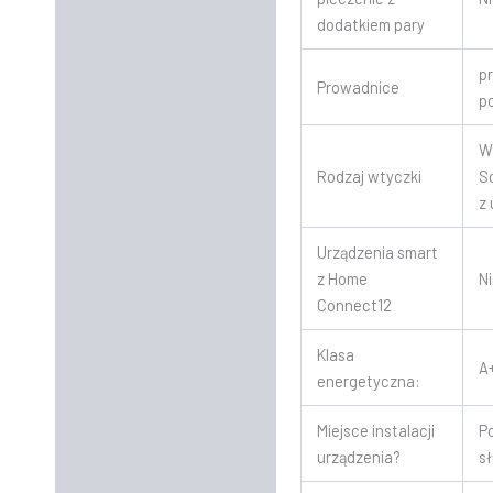
dodatkiem pary
p
Prowadnice
p
W
Rodzaj wtyczki
S
z
Urządzenia smart
z Home
N
Connect12
Klasa
A
energetyczna:
Miejsce instalacji
P
urządzenia?
s