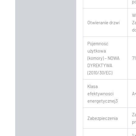
p
W
Otwieranie drzwi
Z
d
Pojemność
użytkowa
(komory) – NOWA
71
DYREKTYWA
(2010/30/EC)
Klasa
efektywności
A
energetycznej3
Z
Zabezpieczenia
p
1