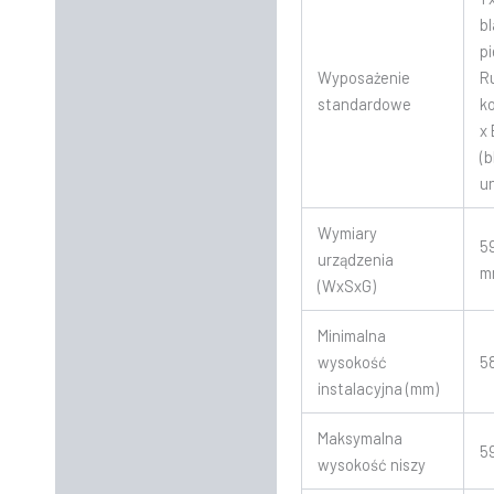
b
pi
Wyposażenie
R
standardowe
k
x
(
u
Wymiary
5
urządzenia
m
(WxSxG)
Minimalna
wysokość
5
instalacyjna (mm)
Maksymalna
5
wysokość niszy