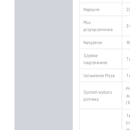
Napięcie
2
Moc
3
przyłączeniowa
Natężenie
16
Szybkie
T
nagrzewanie
Ustawienie Pizza
T
P
System wyboru
a
potrawy
(1
T
(
d