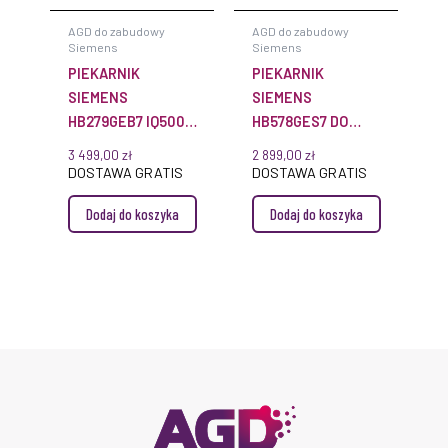
AGD do zabudowy
AGD do zabudowy
Siemens
Siemens
PIEKARNIK
PIEKARNIK
SIEMENS
SIEMENS
HB279GEB7 IQ500
HB578GES7 DO
DO ZABUDOWY
ZABUDOWY IQ500
3 499,00
zł
2 899,00
zł
CZARNY
60 X 60 CM
DOSTAWA GRATIS
DOSTAWA GRATIS
STALOWY
Dodaj do koszyka
Dodaj do koszyka