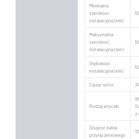
Minimalna
szerokość
5
instalacyjna (mm)
Maksymalna
szerokość
5
instalacyjna (mm)
Głębokość
5
instalacyjna (mm)
Ciężar netto
3
W
Rodzaj wtyczki
S
z
Długość kabla
1
przyłączeniowego