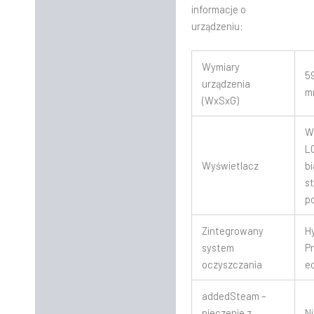
informacje o
urządzeniu:
Wymiary
5
urządzenia
m
(WxSxG)
W
L
Wyświetlacz
b
s
p
Zintegrowany
Hy
system
P
oczyszczania
e
addedSteam –
pieczenie z
N