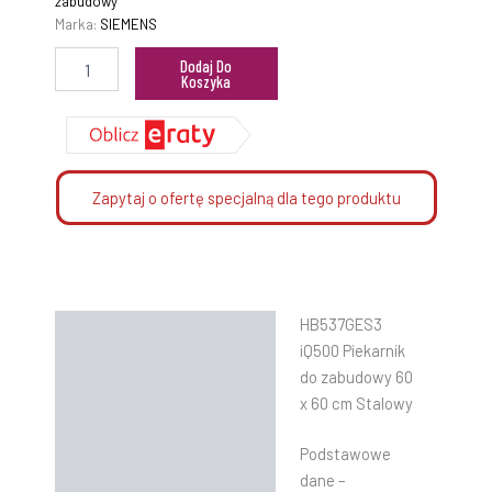
zabudowy
Marka:
SIEMENS
Dodaj Do
Koszyka
Zapytaj o ofertę specjalną dla tego produktu
HB537GES3
Opis
iQ500 Piekarnik
Informacje dodatkowe
do zabudowy 60
x 60 cm Stalowy
Instrukcje
Podstawowe
dane –