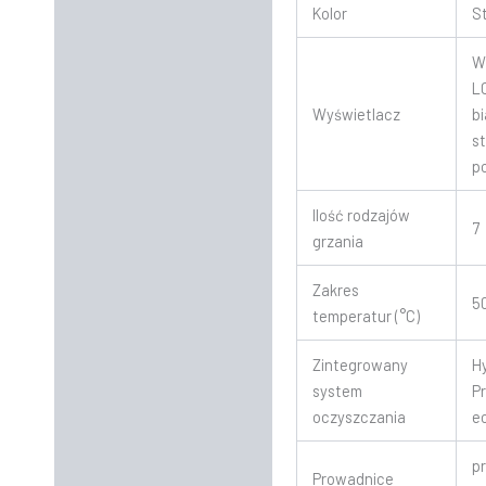
Kolor
S
W
L
Wyświetlacz
b
s
p
Ilość rodzajów
7
grzania
Zakres
5
temperatur (°C)
Zintegrowany
Hy
system
P
oczyszczania
e
p
Prowadnice