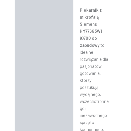
Piekarnik z
mikrofalą
Siemens
HM776G3W1
iQ700 do
zabudowy
to
idealne
rozwiązanie dla
pasjonatów
gotowania,
którzy
poszukują
wydajnego,
wszechstronne
go i
niezawodnego
sprzętu
kuchennego.