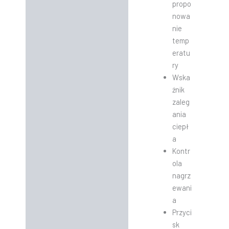
propo
nowa
nie
temp
eratu
ry
Wska
źnik
zaleg
ania
ciepł
a
Kontr
ola
nagrz
ewani
a
Przyci
sk