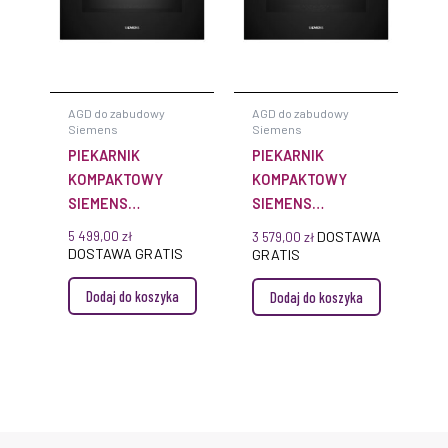
AGD do zabudowy
AGD do zabudowy
Siemens
Siemens
PIEKARNIK
PIEKARNIK
KOMPAKTOWY
KOMPAKTOWY
SIEMENS
SIEMENS
CM776GKB1 IQ700
CB734G1B1 IQ700
5 499,00
zł
DOSTAWA
3 579,00
zł
DO ZABUDOWY
DO ZABUDOWY
DOSTAWA GRATIS
GRATIS
Dodaj do koszyka
Dodaj do koszyka