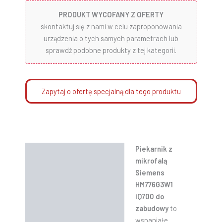
PRODUKT WYCOFANY Z OFERTY
skontaktuj się z nami w celu zaproponowania
urządzenia o tych samych parametrach lub
sprawdź podobne produkty z tej kategorii.
Zapytaj o ofertę specjalną dla tego produktu
Piekarnik z
Opis
mikrofalą
Informacje dodatkowe
Siemens
HM776G3W1
Instrukcje
iQ700 do
zabudowy
to
wspaniałe