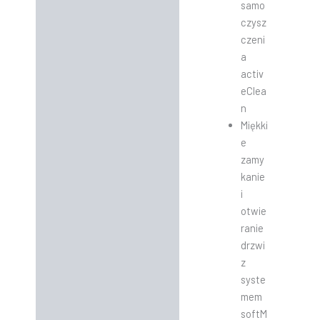
samo
czysz
czeni
a
activ
eClea
n
Miękki
e
zamy
kanie
i
otwie
ranie
drzwi
z
syste
mem
softM