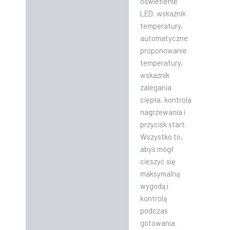
oświetlenie
LED, wskaźnik
temperatury,
automatyczne
proponowanie
temperatury,
wskaźnik
zalegania
ciepła, kontrola
nagrzewania i
przycisk start.
Wszystko to,
abyś mógł
cieszyć się
maksymalną
wygodą i
kontrolą
podczas
gotowania.