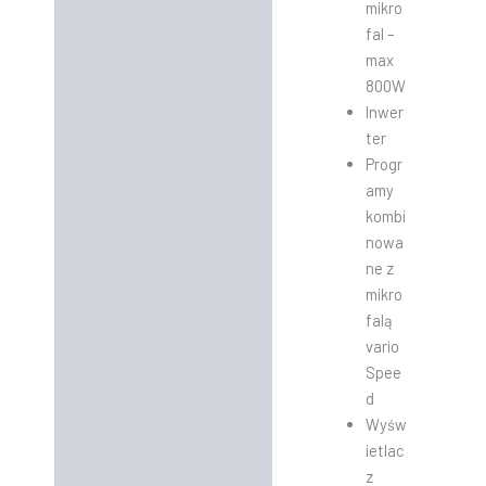
mikro
fal –
max
800W
Inwer
ter
Progr
amy
kombi
nowa
ne z
mikro
falą
vario
Spee
d
Wyśw
ietlac
z