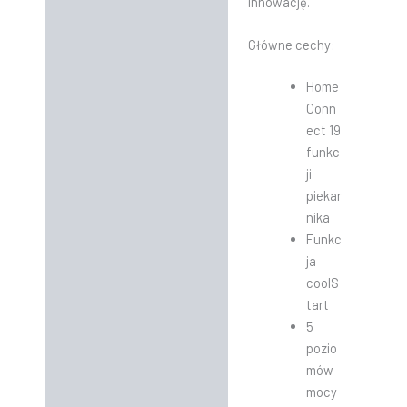
innowację.
Główne cechy:
Home
Conn
ect 19
funkc
ji
piekar
nika
Funkc
ja
coolS
tart
5
pozio
mów
mocy