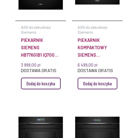
AGD do zabudowy
AGD do zabudowy
Siemens
Siemens
PIEKARNIK
PIEKARNIK
SIEMENS
KOMPAKTOWY
HB776G1B1 IQ700
SIEMENS
DO ZABUDOWY
CM736GAB1 IQ700
3 999,00
zł
6 499,00
zł
DO ZABUDOWY
DOSTAWA GRATIS
DOSTAWA GRATIS
Dodaj do koszyka
Dodaj do koszyka