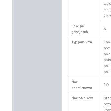
wyk
mosi
Żeli
Ilość pól
5
grzejnych
Typ palników
1 pal
pomo
paln
półs
palni
paln
Moc
1 W
znamionowa
Moc palników
Środ
przo
Pra