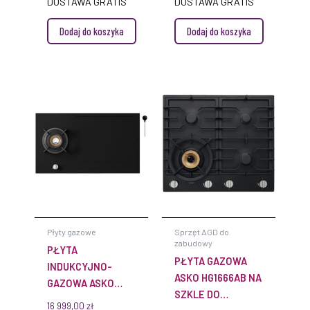
DOSTAWA GRATIS
DOSTAWA GRATIS
83 CM
Dodaj do koszyka
Dodaj do koszyka
AUTOMATYCZNY
WYCIĄG STREFY
ŁĄCZONE
PODWÓJNE
SILNIKI
Płyty gazowe
Sprzęt AGD do
zabudowy
PŁYTA
PŁYTA GAZOWA
INDUKCYJNO-
ASKO HG1666AB NA
GAZOWA ASKO
SZKLE DO
HIG89524MGB1 DO
16 999,00
zł