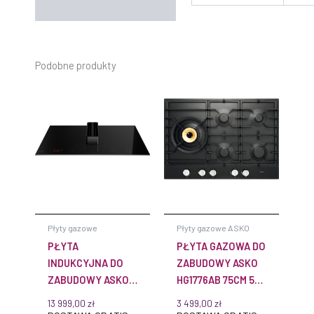
Podobne produkty
Płyty gazowe
Płyty gazowe ASKO
PŁYTA
PŁYTA GAZOWA DO
INDUKCYJNA DO
ZABUDOWY ASKO
ZABUDOWY ASKO
HG1776AB 75CM 5
HIHD854GF
PALNIKÓW PALNIK
13 999,00
zł
3 499,00
zł
CELSIUS°COOKING
WOK CZARNA