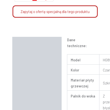
Zapytaj o ofertę specjalną dla tego produktu
Dane
Opis
techniczne:
Informacje dodatkowe
Model
HG8
Instrukcje
Kolor
Cza
Materiał płyty
Szk
grzewczej
Palnik do woka
Z
prze
bły