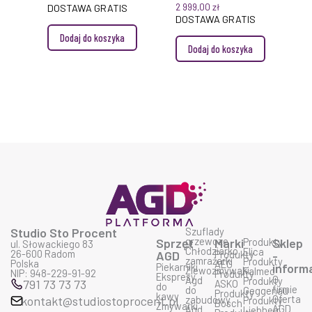
ZABUDOWY
ZABUDOWY
2 999,00
zł
DOSTAWA GRATIS
DOSTAWA GRATIS
Dodaj do koszyka
Dodaj do koszyka
Studio Sto Procent
Szuflady
grzewcze
Sprzęt
Marki
Produkty
Sklep
ul. Słowackiego 83
Chłodziarko
Elica
26-600 Radom
AGD
Produkty
-
zamrażarki
Produkty
Polska
AEG
Piekarniki
inform
Zlewozmywaki
Falmec
NIP: 948-229-91-92
Produkty
Ekspresy
O
Agd
Produkty
791 73 73 73
ASKO
do
firmie
do
Geggenau
Produkty
kawy
Oferta
kontakt@studiostoprocent.pl
zabudowy
Produkty
Bosch
Zmywarki
AGD
Agd
Liebherr