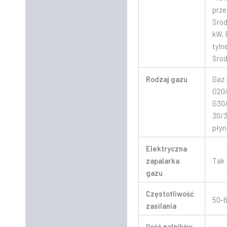
prze
Środ
kW,
tyln
Środ
Rodzaj gazu
Gaz 
G20
G30
30/3
pły
Elektryczna
zapalarka
Tak
gazu
Częstotliwość
50-6
zasilania
Ilość palników