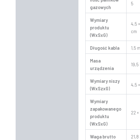
5
gazowych
Wymiary
4,5 
produktu
cm
(WxSxG)
Długość kabla
1,5 
Masa
19,5
urządzenia
Wymiary niszy
4,5 
(WxSzxG)
Wymiary
zapakowanego
22 ×
produktu
(WxSxG)
Waga brutto
21,8