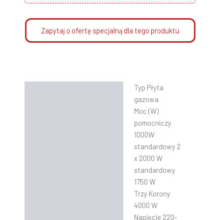
Zapytaj o ofertę specjalną dla tego produktu
Typ Płyta
Opis
gazowa
Informacje dodatkowe
Moc (W)
pomocniczy
Instrukcje
1000W
standardowy 2
x 2000 W
standardowy
1750 W
Trzy Korony
4000 W
Napięcie 220-