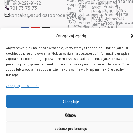
Piekarniki
inform
Zlewozmywaki
Falmec
NIP: 948-229-91-92
Produkty
Ekspresy
O
Agd
Produkty
791 73 73 73
ASKO
do
firmie
do
Geggenau
Produkty
kawy
Oferta
kontakt@studiostoprocent.pl
zabudowy
Produkty
Bosch
Zmywarki
AGD
Agd
Liebherr
Produkty
Płyty
Dostaw
wolno
Produkty
Siemens
grzewcze
i
stojące
Miele
Produkty
F
Y
I
Okapy
płatnoś
Produkty
Bora
a
o
n
Kuchnie
Prawo
Smeg
Zarządzaj zgodą
Produkty
c
u
s
mikrofalowe
do
Produkty
Ciarko
e
t
t
zwrotu
Wolf
Produkty
b
u
a
Polityka
Produkty
Aby zapewnić jak najlepsze wrażenia, korzystamy z technologii, takich jak pliki
De
o
b
g
prywatn
Sub
Dietrich
o
e
r
cookie, do przechowywania i/lub uzyskiwania dostępu do informacji o urządzeni
Regulam
Zero
Produkty
k
a
Zgoda na te technologie pozwoli nam przetwarzać dane, takie jak zachowanie
sklepu
Produkty
Dunavox
m
Kontakt
podczas przeglądania lub unikalne identyfikatory na tej stronie. Brak wyrażenia
Fulgor
Produkty
zgody lub wycofanie zgody może niekorzystnie wpłynąć na niektóre cechy i
insinkerator
funkcje.
C 2026 PlatformaAGD. Wszelkie prawa zastrzeżone.
Zarządzaj serwisami
Akceptuję
Odmów
Zobacz preferencje
0