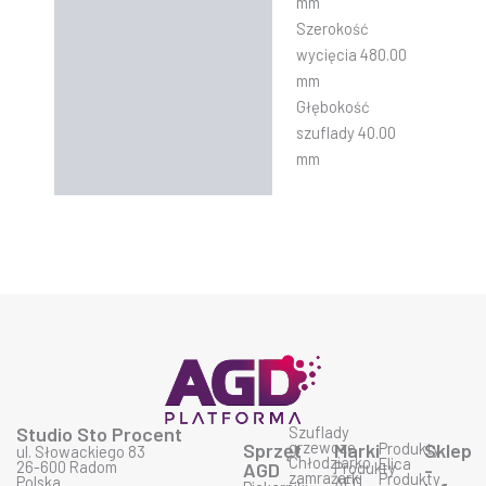
mm
Szerokość
wycięcia 480.00
mm
Głębokość
szuflady 40.00
mm
Studio Sto Procent
Szuflady
grzewcze
Sprzęt
Marki
Produkty
Sklep
ul. Słowackiego 83
Chłodziarko
Elica
26-600 Radom
AGD
Produkty
-
zamrażarki
Produkty
Polska
AEG