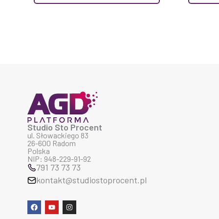
Studio Sto Procent
ul. Słowackiego 83
26-600 Radom
Polska
NIP: 948-229-91-92
791 73 73 73
kontakt@studiostoprocent.pl
F
Y
I
a
o
n
c
u
s