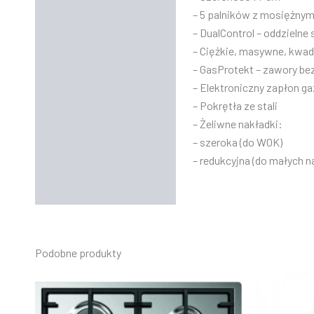
– 5 palników z mosiężnym
– DualControl – oddzieln
– Ciężkie, masywne, kwad
– GasProtekt – zawory b
– Elektroniczny zapłon g
– Pokrętła ze stali
– Żeliwne nakładki:
– szeroka (do WOK)
– redukcyjna (do małych n
Podobne produkty