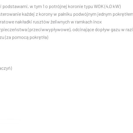
i podstawami, w tym 1 o potrójnej koronie typu WOK (4,0 kW)
e sterowanie każdej z korony w palniku podwójnym jednym pokrętłe
ratowe nakładki rusztów żeliwnych w ramkach inox
ezpieczeństwa (przeciwwypływowe), odcinające dopływ gazu w raz
azu (za pomocą pokrętła)
aczyń)