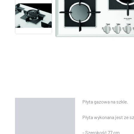
Płyta gazowa na szkle.
Opis
Informacje dodatkowe
Płyta wykonana jest ze s
Instrukcje
– Szerokość 77 cm