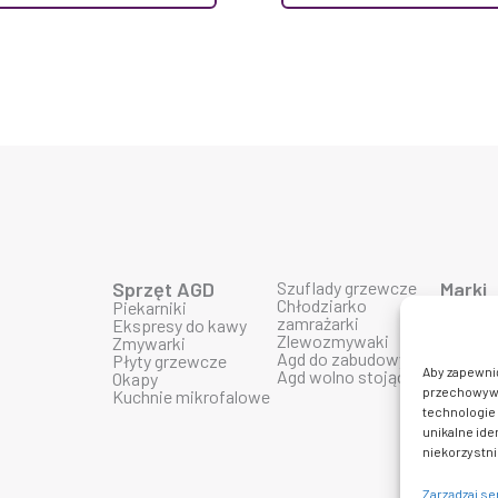
Sprzęt AGD
Szuflady grzewcze
Marki
Chłodziarko
Piekarniki
Produk
zamrażarki
Ekspresy do kawy
Produk
Zlewozmywaki
Zmywarki
Produk
Agd do zabudowy
Płyty grzewcze
Produk
Aby zapewnić 
Agd wolno stojące
Okapy
Produk
przechowywan
Kuchnie mikrofalowe
Produkt
technologie 
Produkt
Produk
unikalne ide
Produkt
niekorzystni
Zarządzaj s