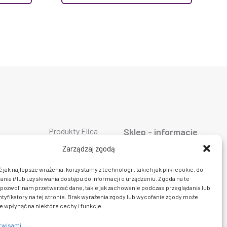
Produkty Elica
Sklep - informacje
Produkty Falmec
ty AEG
O firmie
Produkty Geggenau
ty ASKO
Oferta
Zarządzaj zgodą
Produkty Liebherr
ty Bosch
AGD
Produkty Miele
ty Siemens
Dostawa i płatność
jak najlepsze wrażenia, korzystamy z technologii, takich jak pliki cookie, do
Produkty Smeg
ty Bora
Prawo do zwrotu
ia i/lub uzyskiwania dostępu do informacji o urządzeniu. Zgoda na te
Produkty Wolf
y Ciarko
Polityka prywatności
Produkty Sub Zero
pozwoli nam przetwarzać dane, takie jak zachowanie podczas przeglądania lub
y De Dietrich
Regulamin sklepu
Produkty Fulgor
ty Dunavox
Kontakt
ntyfikatory na tej stronie. Brak wyrażenia zgody lub wycofanie zgody może
y insinkerator
e wpłynąć na niektóre cechy i funkcje.
erwisami