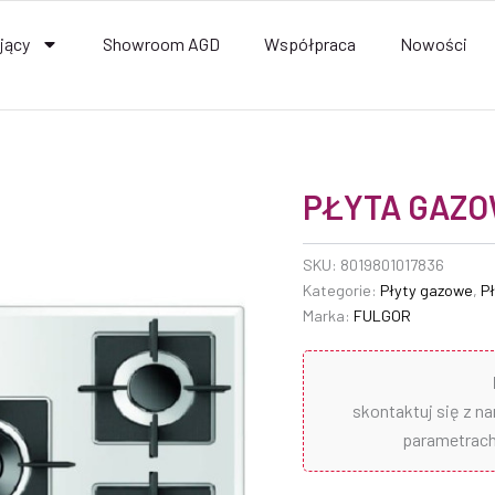
jący
Showroom AGD
Współpraca
Nowości
PŁYTA GAZO
SKU:
8019801017836
Kategorie:
Płyty gazowe
,
P
Marka:
FULGOR
skontaktuj się z n
parametrach 