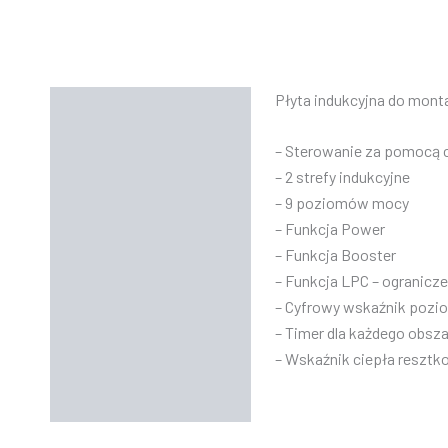
Płyta indukcyjna do montaż
Opis
Informacje dodatkowe
– Sterowanie za pomocą 
– 2 strefy indukcyjne
Instrukcje
– 9 poziomów mocy
– Funkcja Power
– Funkcja Booster
– Funkcja LPC – ogranic
– Cyfrowy wskaźnik poz
– Timer dla każdego obs
– Wskaźnik ciepła reszt