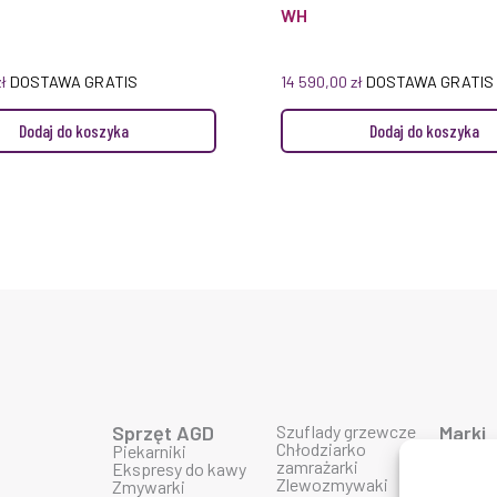
WH
zł
DOSTAWA GRATIS
14 590,00
zł
DOSTAWA GRATIS
Dodaj do koszyka
Dodaj do koszyka
Sprzęt AGD
Szuflady grzewcze
Marki
Chłodziarko
Piekarniki
Produk
zamrażarki
Ekspresy do kawy
Produk
Zlewozmywaki
Zmywarki
Produk