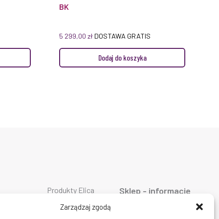
BK
5 299,00
zł
DOSTAWA GRATIS
Dodaj do koszyka
Produkty Elica
Sklep - informacje
Produkty Falmec
ty AEG
O firmie
Produkty Geggenau
ty ASKO
Oferta
Zarządzaj zgodą
Produkty Liebherr
ty Bosch
AGD