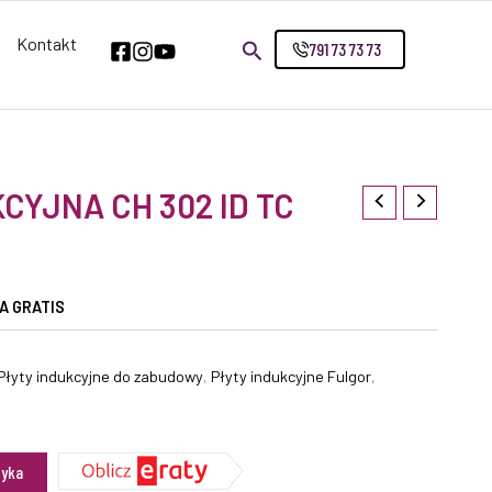
Kontakt
791 73 73 73
CYJNA CH 302 ID TC
A GRATIS
Płyty indukcyjne do zabudowy
,
Płyty indukcyjne Fulgor
,
zyka