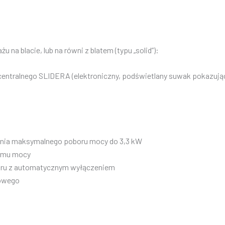
u na blacie, lub na równi z blatem (typu „solid”):
centralnego SLIDERA (elektroniczny, podświetlany suwak pokazuj
zenia maksymalnego poboru mocy do 3,3 kW
iomu mocy
zaru z automatycznym wyłączeniem
kowego