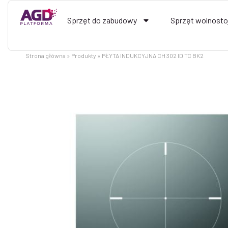
Przejdź
do
Sprzęt do zabudowy
Sprzęt wolnosto
treści
Strona główna
Produkty
PŁYTA INDUKCYJNA CH 302 ID TC BK2