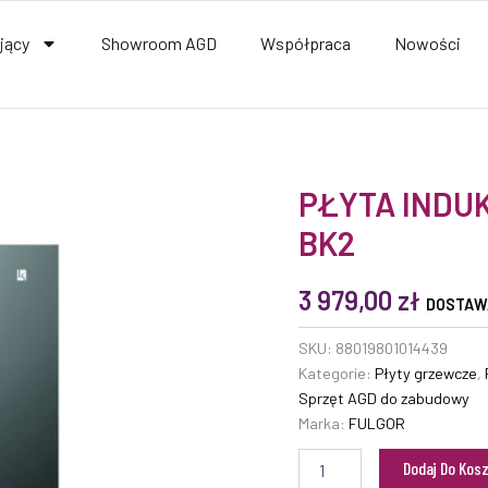
jący
Showroom AGD
Współpraca
Nowości
ilość
PŁYTA INDUK
PŁYTA
BK2
INDUKCYJNA
CH
302
3 979,00
zł
ID
DOSTAW
TC
BK2
SKU:
88019801014439
Kategorie:
Płyty grzewcze
,
Sprzęt AGD do zabudowy
Marka:
FULGOR
Dodaj Do Kos