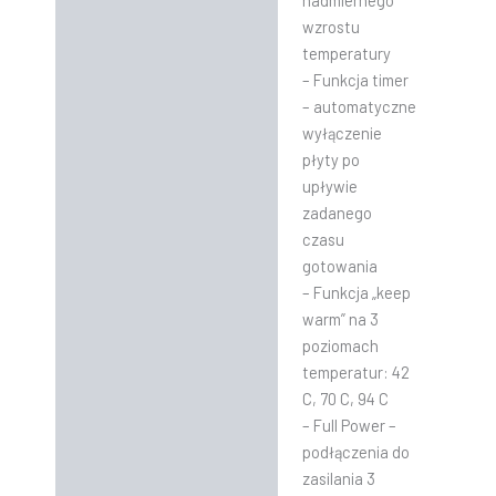
nadmiernego
wzrostu
temperatury
– Funkcja timer
– automatyczne
wyłączenie
płyty po
upływie
zadanego
czasu
gotowania
– Funkcja „keep
warm” na 3
poziomach
temperatur: 42
C, 70 C, 94 C
– Full Power –
podłączenia do
zasilania 3