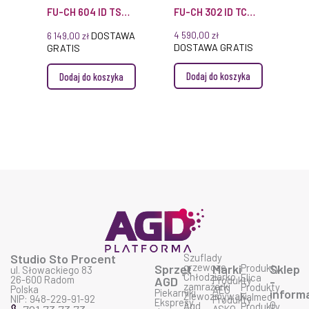
FU-CH 604 ID TS
FU-CH 302 ID TC
WH
WH2
DOSTAWA
4 590,00
zł
6 149,00
zł
DOSTAWA GRATIS
GRATIS
Dodaj do koszyka
Dodaj do koszyka
Studio Sto Procent
Szuflady
grzewcze
Sprzęt
Marki
Produkty
Sklep
ul. Słowackiego 83
Chłodziarko
Elica
26-600 Radom
AGD
Produkty
-
zamrażarki
Produkty
Polska
AEG
Piekarniki
inform
Zlewozmywaki
Falmec
NIP: 948-229-91-92
Produkty
Ekspresy
O
Agd
Produkty