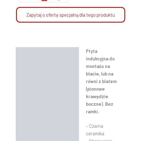
Zapytaj o ofertę specjalną dla tego produktu
Płyta
Opis
indukcyjna do
Informacje dodatkowe
montażu na
blacie, lub na
Instrukcje
równi z blatem
(pionowe
krawędzie
boczne). Bez
ramki.
– Czarna
ceramika