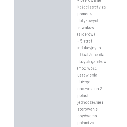
– Sterowanie
każdej strefy za
pomocą
dotykowych
suwaków
(sliderów)
– 5 stref
indukcyjnych
– Dual Zone dla
dużych garnków
(możliwość
ustawienia
dużego
naczynia na 2
polach
jednocześnie i
sterowanie
obydwoma
polami za