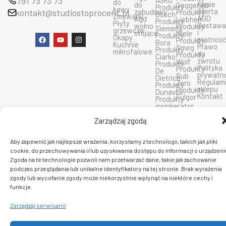
791 73 73 73
ASKO
do
firmie
do
Geggenau
Produkty
kawy
Oferta
kontakt@studiostoprocent.pl
zabudowy
Produkty
Bosch
Zmywarki
AGD
Agd
Liebherr
Produkty
Płyty
Dostaw
wolno
Produkty
Siemens
grzewcze
i
stojące
Miele
Produkty
F
Y
I
Okapy
płatnoś
Produkty
Bora
a
o
n
Kuchnie
Prawo
Smeg
Produkty
c
u
s
mikrofalowe
do
Produkty
Ciarko
e
t
t
zwrotu
Wolf
Produkty
b
u
a
Polityka
Produkty
De
o
b
g
prywatn
Sub
Dietrich
o
e
r
Regulam
Zero
Produkty
k
a
sklepu
Produkty
Dunavox
m
Kontakt
Fulgor
Produkty
insinkerator
Zarządzaj zgodą
C 2026 PlatformaAGD. Wszelkie prawa zastrzeżone.
Aby zapewnić jak najlepsze wrażenia, korzystamy z technologii, takich jak pliki
cookie, do przechowywania i/lub uzyskiwania dostępu do informacji o urządzeni
Zgoda na te technologie pozwoli nam przetwarzać dane, takie jak zachowanie
podczas przeglądania lub unikalne identyfikatory na tej stronie. Brak wyrażenia
zgody lub wycofanie zgody może niekorzystnie wpłynąć na niektóre cechy i
funkcje.
Zarządzaj serwisami