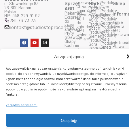
grzewcze
Sprzęt
Marki
Produkty
Sklep
ul. Słowackiego 83
Chłodziarko
Elica
26-600 Radom
AGD
Produkty
-
zamrażarki
Produkty
Polska
AEG
Piekarniki
inform
Zlewozmywaki
Falmec
NIP: 948-229-91-92
Produkty
Ekspresy
O
Agd
Produkty
791 73 73 73
ASKO
do
firmie
do
Geggenau
Produkty
kawy
Oferta
kontakt@studiostoprocent.pl
zabudowy
Produkty
Bosch
Zmywarki
AGD
Agd
Liebherr
Produkty
Płyty
Dostaw
wolno
Produkty
Siemens
grzewcze
i
stojące
Miele
Produkty
F
Y
I
Okapy
płatnoś
Produkty
Bora
a
o
n
Kuchnie
Prawo
Smeg
Produkty
c
u
s
mikrofalowe
do
Produkty
Ciarko
e
t
t
zwrotu
Wolf
Produkty
b
u
a
Zarządzaj zgodą
Polityka
Produkty
De
o
b
g
prywatn
Sub
Dietrich
o
e
r
Regulam
Zero
Produkty
k
a
Aby zapewnić jak najlepsze wrażenia, korzystamy z technologii, takich jak pliki
sklepu
Produkty
Dunavox
m
cookie, do przechowywania i/lub uzyskiwania dostępu do informacji o urządzeni
Kontakt
Fulgor
Produkty
Zgoda na te technologie pozwoli nam przetwarzać dane, takie jak zachowanie
insinkerator
podczas przeglądania lub unikalne identyfikatory na tej stronie. Brak wyrażenia
zgody lub wycofanie zgody może niekorzystnie wpłynąć na niektóre cechy i
C 2026 PlatformaAGD. Wszelkie prawa zastrzeżone.
funkcje.
Zarządzaj serwisami
Akceptuję