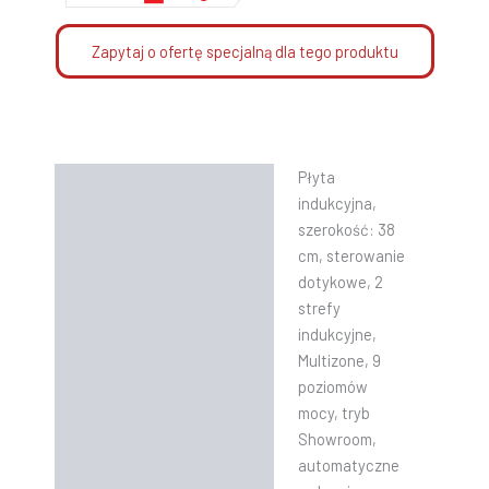
Zapytaj o ofertę specjalną dla tego produktu
Płyta
Opis
indukcyjna,
Informacje dodatkowe
szerokość: 38
cm, sterowanie
Instrukcje
dotykowe, 2
strefy
indukcyjne,
Multizone, 9
poziomów
mocy, tryb
Showroom,
automatyczne