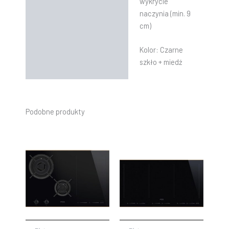
wykrycie
naczynia (min. 9
cm)
Kolor:
Czarne
szkło + miedź
Podobne produkty