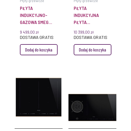
Płyty grzewcze
Płyty grzewcze
PŁYTA
PŁYTA
INDUKCYJNO-
INDUKCYJNA
GAZOWA SMEG
PŁYTA
PM6721WLDR
INDUKCYJNA SMEG
9 499,00
zł
10 399,00
zł
SIM693WLDR
DOSTAWA GRATIS
DOSTAWA GRATIS
Dodaj do koszyka
Dodaj do koszyka