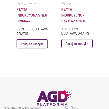
Płyty grzewcze
Płyty grzewcze
PŁYTA
PŁYTA
INDUKCYJNA SMEG
INDUKCYJNO-
SIM6644R
GAZOWA SMEG
PM6912WLDR
DOSTAWA
10 999,00
zł
5 799,00
zł
DOSTAWA GRATIS
GRATIS
Dodaj do koszyka
Dodaj do koszyka
Studio Sto Procent
Szuflady