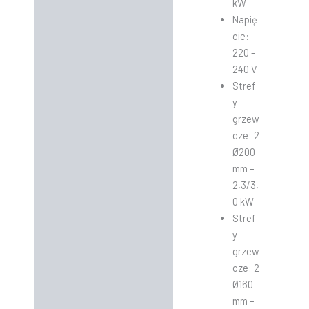
kW
Napię
cie:
220 –
240 V
Stref
y
grzew
cze: 2
Ø200
mm –
2,3/3,
0 kW
Stref
y
grzew
cze: 2
Ø160
mm –