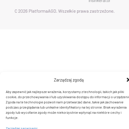
insinkerator
C 2026 PlatformaAGD. Wszelkie prawa zastrzeżone.
Zarządzaj zgodą
Aby zapewnić jak najlepsze wrażenia, korzystamy z technologii, takich jak pliki
cookie, do przechowywania i/lub uzyskiwania dostępu do informacji o urządzeni
Zgoda na te technologie pozwoli nam przetwarzać dane, takie jak zachowanie
podczas przeglądania lub unikalne identyfikatory na tej stronie. Brak wyrażenia
zgody lub wycofanie zgody może niekorzystnie wpłynąć na niektóre cechy i
funkcje.
Zarządzaj serwisami