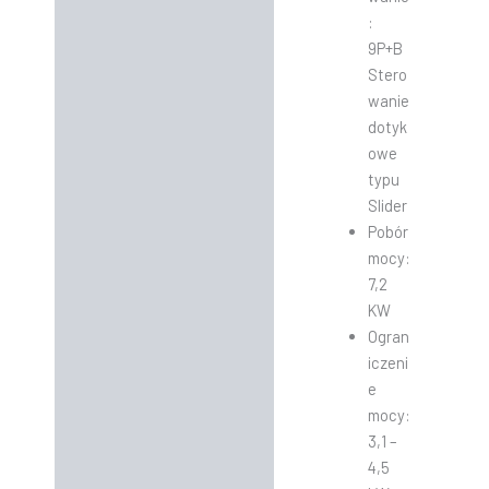
:
9P+B
Stero
wanie
dotyk
owe
typu
Slider
Pobór
mocy:
7,2
KW
Ogran
iczeni
e
mocy:
3,1 –
4,5