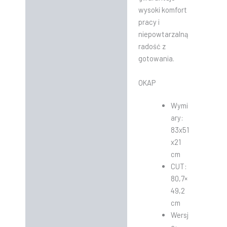
wysoki komfort
pracy i
niepowtarzalną
radość z
gotowania.
OKAP
Wymi
ary:
83x51
x21
cm
CUT:
80,7×
49,2
cm
Wersj