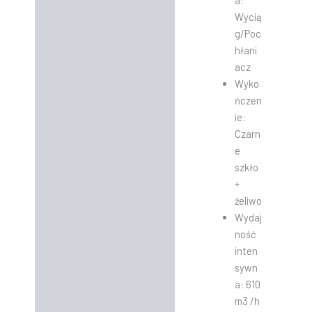
a:
Wycią
g/Poc
hłani
acz
Wyko
ńczen
ie:
Czarn
e
szkło
+
żeliwo
Wydaj
ność
inten
sywn
a: 610
m3 /h