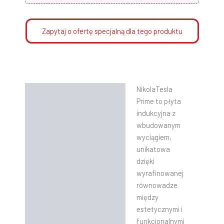
Zapytaj o ofertę specjalną dla tego produktu
NikolaTesla
Opis
Prime to płyta
Informacje dodatkowe
indukcyjna z
wbudowanym
Instrukcje
wyciągiem,
unikatowa
dzięki
wyrafinowanej
równowadze
między
estetycznymi i
funkcjonalnymi