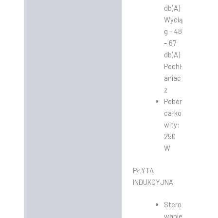
db(A)
Wycią
g – 48
– 67
db(A)
Pochł
aniac
z
Pobór
całko
wity:
250
W
PŁYTA
INDUKCYJNA
Stero
wanie