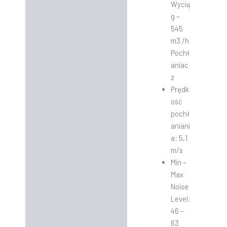
Wycią
g –
545
m3 /h
Pochł
aniac
z
Prędk
ość
pochł
aniani
a: 5,1
m/s
Min –
Max
Noise
Level:
46 –
63