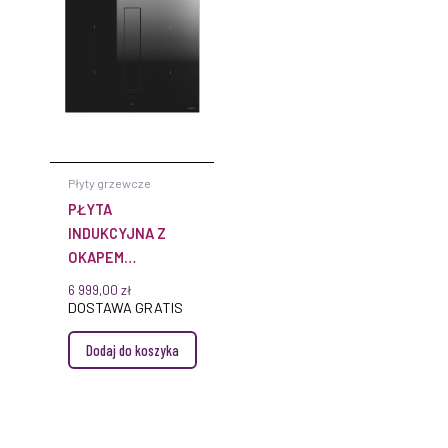
Płyty grzewcze
PŁYTA
INDUKCYJNA Z
OKAPEM
PRF0167053
6 999,00
zł
NIKOLATESLA FIT
DOSTAWA GRATIS
60CM CZARNY
Dodaj do koszyka