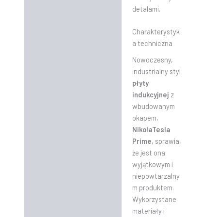
detalami.
Charakterystyk
a techniczna
Nowoczesny,
industrialny styl
płyty
indukcyjnej
z
wbudowanym
okapem,
NikolaTesla
Prime
, sprawia,
że jest ona
wyjątkowym i
niepowtarzalny
m produktem.
Wykorzystane
materiały i