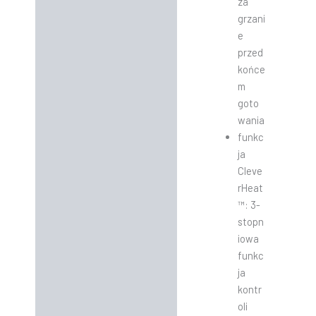
za
grzani
e
przed
końce
m
goto
wania
funkc
ja
Cleve
rHeat
™: 3-
stopn
iowa
funkc
ja
kontr
oli