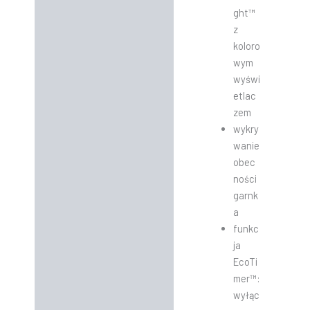
ght™
z
koloro
wym
wyświ
etlac
zem
wykry
wanie
obec
ności
garnk
a
funkc
ja
EcoTi
mer™:
wyłąc