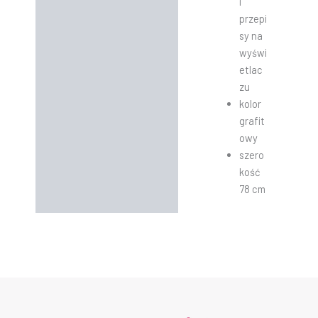
i
przepi
sy na
wyświ
etlac
zu
kolor
grafit
owy
szero
kość
78 cm