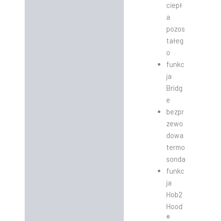
ciepł
a
pozos
tałeg
o
funkc
ja
Bridg
e
bezpr
zewo
dowa
termo
sonda
funkc
ja
Hob2
Hood
®