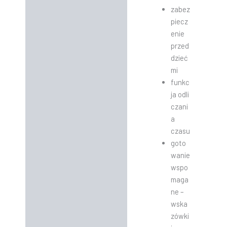
zabez
piecz
enie
przed
dzieć
mi
funkc
ja odli
czani
a
czasu
goto
wanie
wspo
maga
ne –
wska
zówki