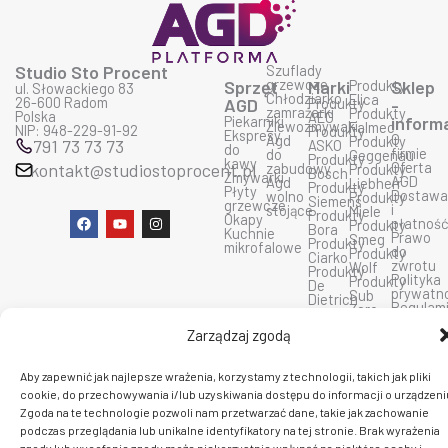
Studio Sto Procent
Szuflady
grzewcze
Sprzęt
Marki
Produkty
Sklep
ul. Słowackiego 83
Chłodziarko
Elica
26-600 Radom
AGD
Produkty
-
zamrażarki
Produkty
Polska
AEG
Piekarniki
inform
Zlewozmywaki
Falmec
NIP: 948-229-91-92
Produkty
Ekspresy
O
Agd
Produkty
791 73 73 73
ASKO
do
firmie
do
Geggenau
Produkty
kawy
Oferta
kontakt@studiostoprocent.pl
zabudowy
Produkty
Bosch
Zmywarki
AGD
Agd
Liebherr
Produkty
Płyty
Dostaw
wolno
Produkty
Siemens
grzewcze
i
stojące
Miele
Produkty
F
Y
I
Okapy
płatnoś
Produkty
Bora
a
o
n
Kuchnie
Prawo
Smeg
Produkty
c
u
s
mikrofalowe
do
Produkty
Ciarko
e
t
t
zwrotu
Wolf
Produkty
b
u
a
Polityka
Produkty
De
o
b
g
prywatn
Sub
Dietrich
o
e
r
Regulam
Zero
Produkty
k
a
sklepu
Produkty
Dunavox
m
Zarządzaj zgodą
Kontakt
Fulgor
Produkty
insinkerator
Aby zapewnić jak najlepsze wrażenia, korzystamy z technologii, takich jak pliki
C 2026 PlatformaAGD. Wszelkie prawa zastrzeżone.
cookie, do przechowywania i/lub uzyskiwania dostępu do informacji o urządzeni
Zgoda na te technologie pozwoli nam przetwarzać dane, takie jak zachowanie
podczas przeglądania lub unikalne identyfikatory na tej stronie. Brak wyrażenia