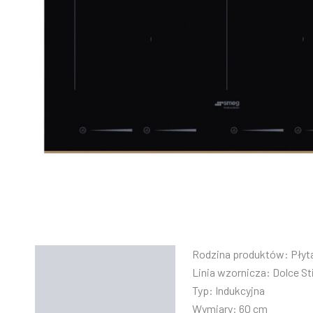
Rodzina produktów: Płyt
Opis
Linia wzornicza: Dolce St
Informacje dodatkowe
Typ: Indukcyjna
Wymiary: 60 cm