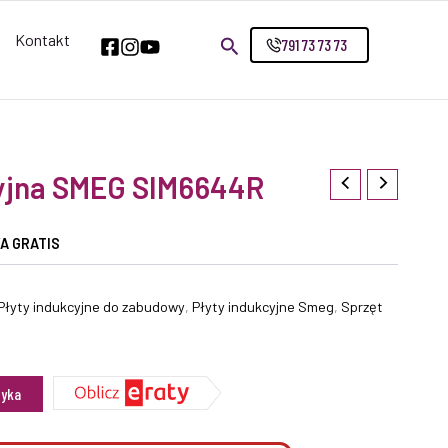
Kontakt
791 73 73 73
cyjna SMEG SIM6644R
A GRATIS
Płyty indukcyjne do zabudowy
,
Płyty indukcyjne Smeg
,
Sprzęt
zyka