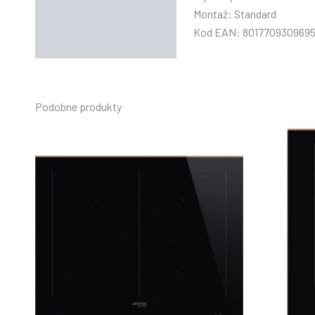
Instrukcje
Montaż: Standard
Kod EAN: 801770930969
Podobne produkty