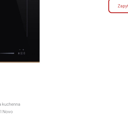
Zapyt
a kuchenna
il Novo