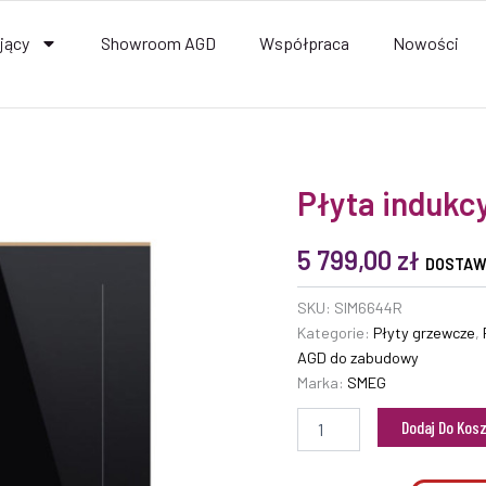
jący
Showroom AGD
Współpraca
Nowości
ilość
Płyta induk
Płyta
indukcyjna
5 799,00
zł
SMEG
DOSTAW
SIM6644R
SKU:
SIM6644R
Kategorie:
Płyty grzewcze
,
AGD do zabudowy
Marka:
SMEG
Dodaj Do Kos