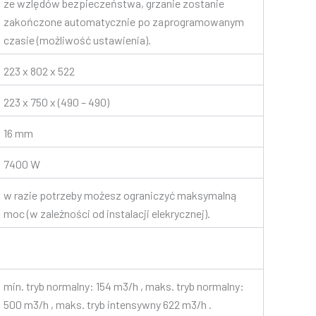
ze wzlędów bezpieczeństwa, grzanie zostanie
zakończone automatycznie po zaprogramowanym
czasie (możliwość ustawienia).
223 x 802 x 522
223 x 750 x (490 – 490)
16 mm
7400 W
w razie potrzeby możesz ograniczyć maksymalną
moc (w zależności od instalacji elekrycznej).
min. tryb normalny: 154 m3/h , maks. tryb normalny:
500 m3/h , maks. tryb intensywny 622 m3/h .