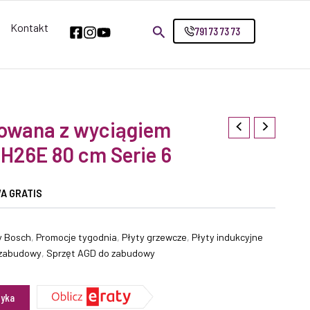
Kontakt
791 73 73 73
rowana z wyciągiem
H26E 80 cm Serie 6
A GRATIS
y Bosch
,
Promocje tygodnia
,
Płyty grzewcze
,
Płyty indukcyjne
 zabudowy
,
Sprzęt AGD do zabudowy
zyka