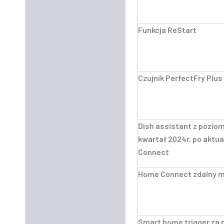
Funkcja ReStart
Czujnik PerfectFry Plus
Dish assistant z pozio
kwartał 2024r. po aktu
Connect
Home Connect zdalny mo
Smart home trigger za 