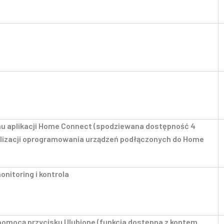
mu aplikacji Home Connect (spodziewana dostępność 4
alizacji oprogramowania urządzeń podłączonych do Home
nitoring i kontrola
pomocą przycisku Ulubione (funkcja dostępna z kontem