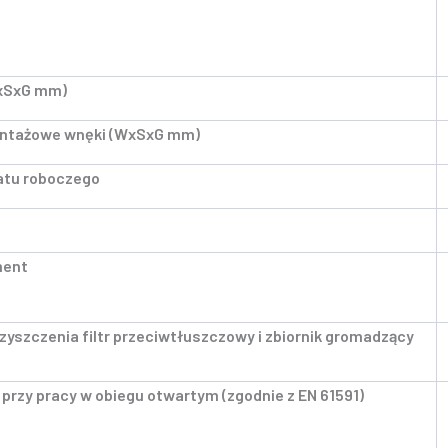
WxSxG mm)
ntażowe wnęki (WxSxG mm)
atu roboczego
ment
zyszczenia filtr przeciwtłuszczowy i zbiornik gromadzący
przy pracy w obiegu otwartym (zgodnie z EN 61591)