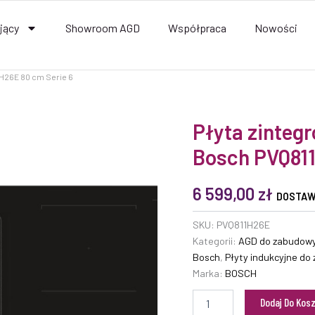
jący
Showroom AGD
Współpraca
Nowości
H26E 80 cm Serie 6
ilość
Płyta zinteg
Płyta
Bosch PVQ811
zintegrowana
z
wyciągiem
6 599,00
zł
Bosch
DOSTAW
PVQ811H26E
80
SKU:
PVQ811H26E
cm
Kategorii:
AGD do zabudow
Serie
Bosch
,
Płyty indukcyjne do
6
Marka:
BOSCH
Dodaj Do Kos