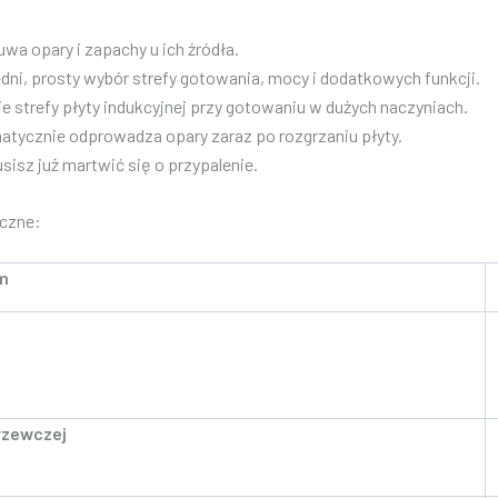
wa opary i zapachy u ich źródła.
dni, prosty wybór strefy gotowania, mocy i dodatkowych funkcji.
ie strefy płyty indukcyjnej przy gotowaniu w dużych naczyniach.
atycznie odprowadza opary zaraz po rozgrzaniu płyty.
usisz już martwić się o przypalenie.
czne:
cm
grzewczej