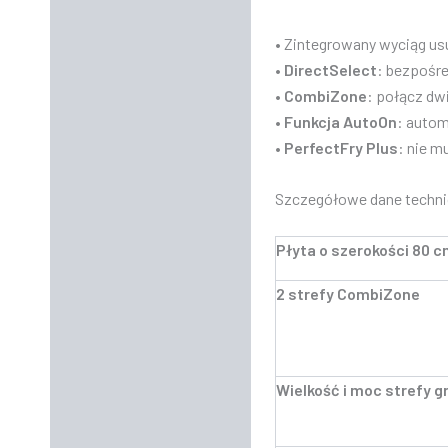
• Zintegrowany wyciąg usu
•
DirectSelect
: bezpośre
•
CombiZone
: połącz dw
•
Funkcja AutoOn
: autom
•
PerfectFry Plus
: nie m
Szczegółowe dane techni
Płyta o szerokości 80 
2 strefy CombiZone
Wielkość i moc strefy 