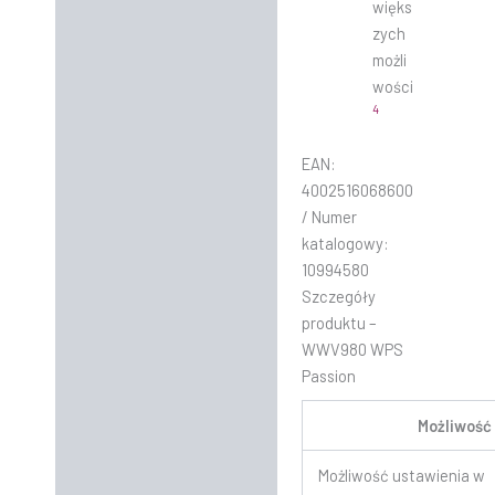
więks
zych
możli
wości
4
EAN:
4002516068600
/ Numer
katalogowy:
10994580
Szczegóły
produktu –
WWV980 WPS
Passion
Możliwość
Możliwość ustawienia w