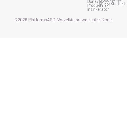
Produkty
Dunavox
m
Kontakt
Fulgor
Produkty
insinkerator
C 2026 PlatformaAGD. Wszelkie prawa zastrzeżone.