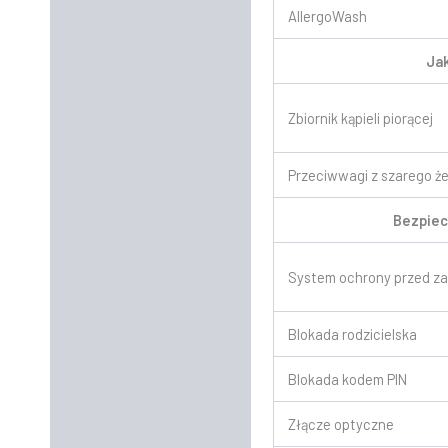
AllergoWash
Ja
Zbiornik kąpieli piorącej
Przeciwwagi z szarego że
Bezpie
System ochrony przed za
Blokada rodzicielska
Blokada kodem PIN
Złącze optyczne