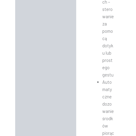
ch –
stero
wanie
za
pomo
cą
dotyk
u lub
prost
ego
gestu
Auto
maty
czne
dozo
wanie
środk
ów
piorąc