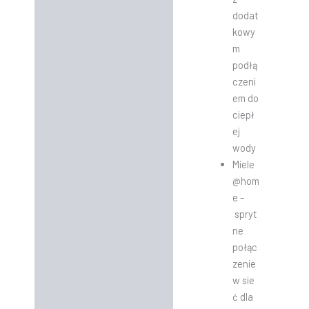
dodat
kowy
m
podłą
czeni
em do
ciepł
ej
wody
Miele
@hom
e –
spryt
ne
połąc
zenie
w sie
ć dla