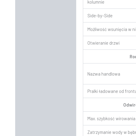
kolumnie
Side-by-Side
Możliwość wsunięcia w n
Otwieranie drzwi
Ro
Nazwa handlowa
Pralki ładowane od front
Odwir
Max. szybkość wirowania
Zatrzymanie wody w bęb