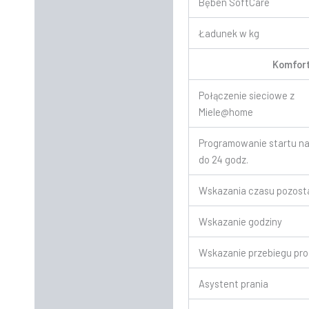
Bęben SoftCare
Ładunek w kg
Komfort
Połączenie sieciowe z
Miele@home
Programowanie startu n
do 24 godz.
Wskazania czasu pozost
Wskazanie godziny
Wskazanie przebiegu pr
Asystent prania