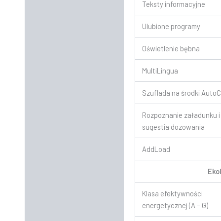
Teksty informacyjne
Ulubione programy
Oświetlenie bębna
MultiLingua
Szuflada na środki Auto
Rozpoznanie załadunku i
sugestia dozowania
AddLoad
Eko
Klasa efektywności
energetycznej (A – G)