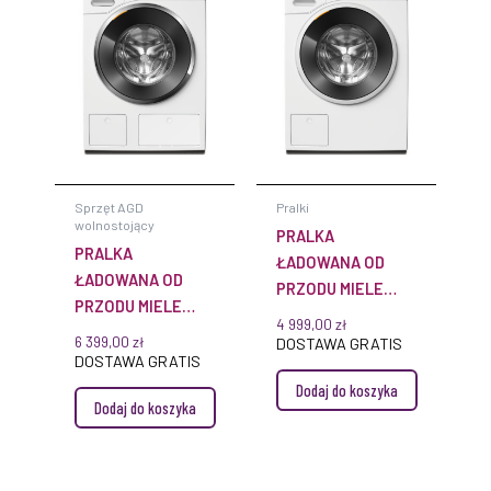
Sprzęt AGD
Pralki
wolnostojący
PRALKA
PRALKA
ŁADOWANA OD
ŁADOWANA OD
PRZODU MIELE
PRZODU MIELE
WWB360 WCS
4 999,00
zł
WWG880 WCS
PWASH&8KG
6 399,00
zł
DOSTAWA GRATIS
PWASH&TDOS&STEAM
DOSTAWA GRATIS
Dodaj do koszyka
Dodaj do koszyka