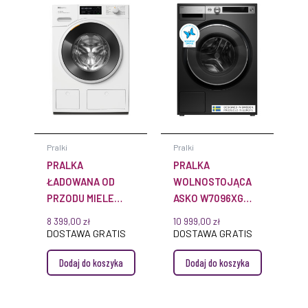
Pralki
Pralki
PRALKA
PRALKA
ŁADOWANA OD
WOLNOSTOJĄCA
PRZODU MIELE
ASKO W7096XG
WSI883 WCS
STYLE+ 9KG
8 399,00
zł
10 999,00
zł
PWASH&TDOS&STEAM
1600OBR QUATTRO
DOSTAWA GRATIS
DOSTAWA GRATIS
CONSTRUCTION
Dodaj do koszyka
Dodaj do koszyka
2.0