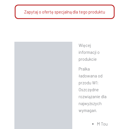
Zapytaj o ofertę specjalną dla tego produktu
Więcej
Opis
informacji o
Informacje dodatkowe
produkcie
Pralka
Instrukcje
ładowana od
przodu W1:
Oszczędne
rozwiązanie dla
najwyższych
wymagań.
M Tou