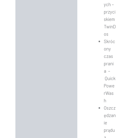
ych –
przyci
skiem
TwinD
os
Skróc
ony
czas
prani
a –
Quick
Powe
rWas
h
Oszcz
ędzan
ie
prądu
z