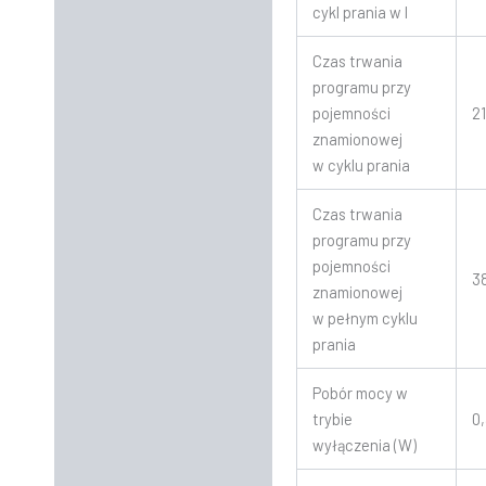
cykl prania w l
Czas trwania
programu przy
pojemności
2
znamionowej
w cyklu prania
Czas trwania
programu przy
pojemności
3
znamionowej
w pełnym cyklu
prania
Pobór mocy w
trybie
0
wyłączenia (W)