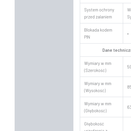
System ochrony
W
przed zalaniem
S
Blokada kodem
•
PIN
Dane technicz
Wymiary w mm
5
(Szerokość)
Wymiary w mm
8
(Wysokość)
Wymiary w mm
6
(Głębokość)
Głębokość
urządzenia z