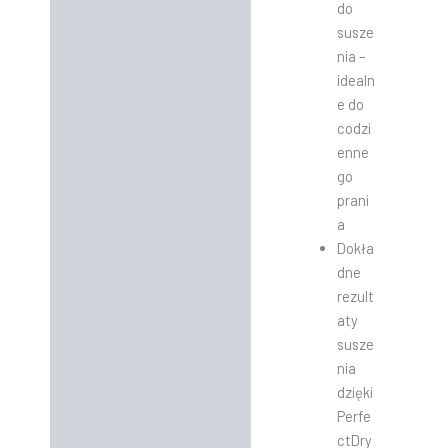
do
susze
nia –
idealn
e do
codzi
enne
go
prani
a
Dokła
dne
rezult
aty
susze
nia
dzięki
Perfe
ctDry