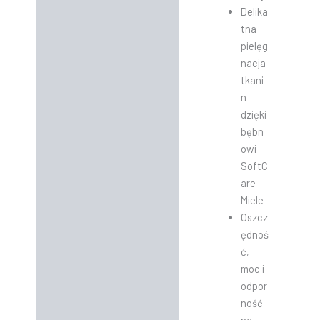
Delika
tna
pielęg
nacja
tkani
n
dzięki
bębn
owi
SoftC
are
Miele
Oszcz
ędnoś
ć,
moc i
odpor
ność