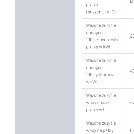
D
prania
i suszenia (A–G)
Ważone zużycie
energii na
2
100 pełnych cykli
prania w kWh
Ważone zużycie
energii na
4
100 cykli prania
w kWh
Ważone zużycie
wody na cykl
4
prania w l
Ważone zużycie
wody na pełny
6