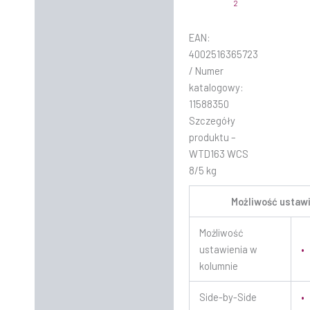
2
EAN:
4002516365723
/ Numer
katalogowy:
11588350
Szczegóły
produktu –
WTD163 WCS
8/5 kg
Możliwość ustaw
Możliwość
ustawienia w
•
kolumnie
Side-by-Side
•