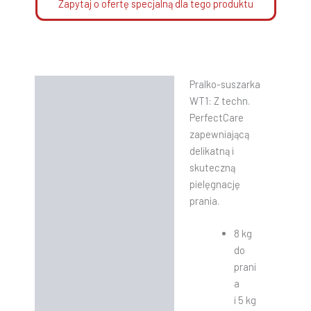
Zapytaj o ofertę specjalną dla tego produktu
Pralko-suszarka
Opis
WT1: Z techn.
Informacje dodatkowe
PerfectCare
zapewniającą
Instrukcje
delikatną i
skuteczną
pielęgnację
prania.
8 kg
do
prani
a
i 5 kg