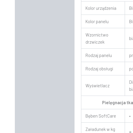
Kolor urządzenia
Bi
Kolor panelu
Bi
Wzornictwo
bi
drzwiczek
Rodzaj panelu
p
Rodzaj obsługi
p
D
Wyświetlacz
bi
Pielęgnacja tka
Bęben SoftCare
•
Załadunek w kg
8