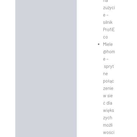
na
zużyci
e –
silnik
ProfiE
co
Miele
@hom
e –
spryt
ne
połąc
zenie
w sie
ć dla
więks
zych
możli
wości