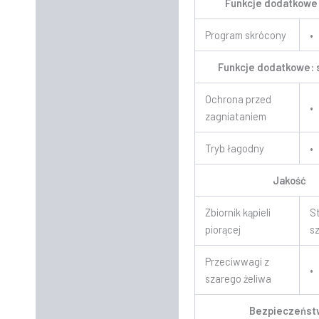
Funkcje dodatkowe:
Program skrócony
•
Funkcje dodatkowe: 
Ochrona przed
•
zagniataniem
Tryb łagodny
•
Jakość
Zbiornik kąpieli
S
piorącej
s
Przeciwwagi z
•
szarego żeliwa
Bezpieczeńst