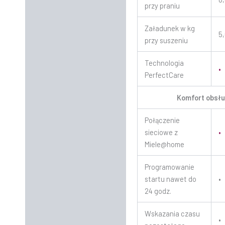
przy praniu
Załadunek w kg
5
przy suszeniu
Technologia
•
PerfectCare
Komfort obsłu
Połączenie
sieciowe z
•
Miele@home
Programowanie
startu nawet do
•
24 godz.
Wskazania czasu
•