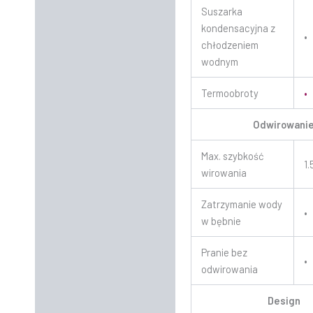
Suszarka
kondensacyjna z
•
chłodzeniem
wodnym
Termoobroty
•
Odwirowani
Max. szybkość
1
wirowania
Zatrzymanie wody
•
w bębnie
Pranie bez
•
odwirowania
Design