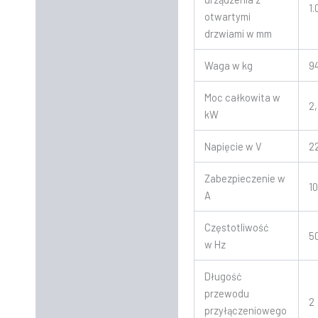
1
otwartymi
drzwiami w mm
Waga w kg
9
Moc całkowita w
2
kW
Napięcie w V
2
Zabezpieczenie w
1
A
Częstotliwość
5
w Hz
Długość
przewodu
2
przyłączeniowego