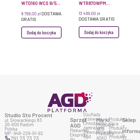
WTD160 WCS 8/5
WTR870WPM
KG MIELE
PWASH&TDOS 8/5
DOSTAWA
13 499,00
zł
8 799,00
zł
KG MIELE
DOSTAWA GRATIS
GRATIS
Dodaj do koszyka
Dodaj do koszyka
Studio Sto Procent
Szuflady
grzewcze
Sprzęt
Marki
Produkty
Sklep
ul. Słowackiego 83
Chłodziarko
Elica
26-600 Radom
AGD
Produkty
-
zamrażarki
Produkty
Polska
AEG
Piekarniki
inform
Zlewozmywaki
Falmec
NIP: 948-229-91-92
Produkty
Ekspresy
O
Agd
Produkty
791 73 73 73
ASKO
do