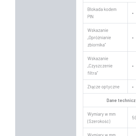
Blokada kodem
•
PIN
Wskazanie
„Opróżnianie
•
zbiornika”
Wskazanie
„Czyszczenie
•
filtra”
Złącze optyczne
•
Dane technic
Wymiary w mm
5
(Szerokość)
Wymiary w mm