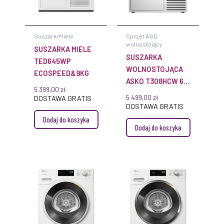
Suszarki Miele
Sprzęt AGD
wolnostojący
SUSZARKA MIELE
SUSZARKA
TED645WP
WOLNOSTOJĄCA
ECOSPEED&9KG
ASKO T308HCW 60
5 399,00
zł
CM
5 499,00
zł
DOSTAWA GRATIS
DOSTAWA GRATIS
Dodaj do koszyka
Dodaj do koszyka