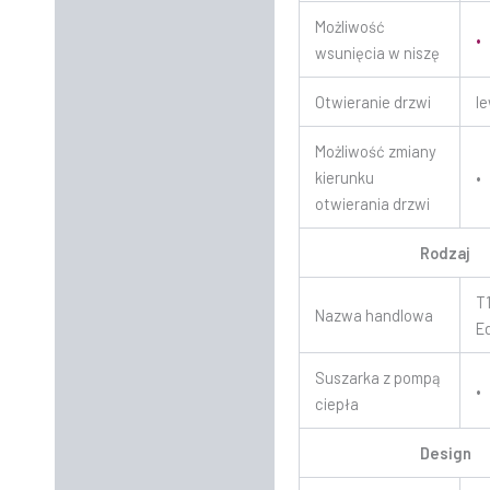
Możliwość
•
wsunięcia w niszę
Otwieranie drzwi
l
Możliwość zmiany
kierunku
•
otwierania drzwi
Rodzaj
T
Nazwa handlowa
E
Suszarka z pompą
•
ciepła
Design