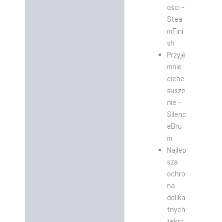
ości –
Stea
mFini
sh
Przyje
mnie
ciche
susze
nie –
Silenc
eDru
m
Najlep
sza
ochro
na
delika
tnych
tekst