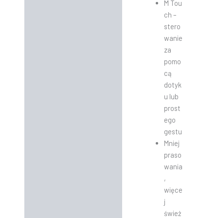
M Tou
ch –
stero
wanie
za
pomo
cą
dotyk
u lub
prost
ego
gestu
Mniej
praso
wania
,
więce
j
śwież