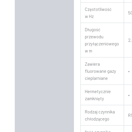
Częstotliwość
5
w Hz
Długość
przewodu
2
przyłączeniowego
w m
Zawiera
fluorowane gazy
•
cieplarniane
Hermetycznie
•
zamknięty
Rodzaj czynnika
R
chłodzącego