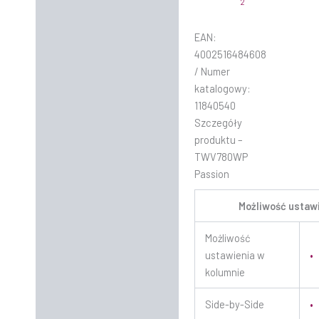
2
EAN:
4002516484608
/ Numer
katalogowy:
11840540
Szczegóły
produktu –
TWV780WP
Passion
Możliwość ustaw
Możliwość
ustawienia w
•
kolumnie
Side-by-Side
•