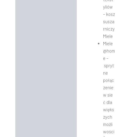
yliów
– kosz
susza
rniczy
Miele
Miele
@hom
e –
spryt
ne
połąc
zenie
w sie
ć dla
więks
zych
możli
wości