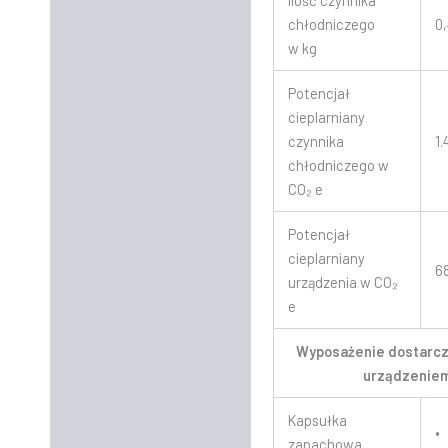
Ilość czynnika
chłodniczego
0
w kg
Potencjał
cieplarniany
czynnika
1
chłodniczego w
CO₂ e
Potencjał
cieplarniany
6
urządzenia w CO₂
e
Wyposażenie dostarcz
urządzenie
Kapsułka
•
zapachowa