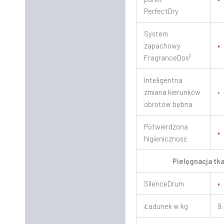
PerfectDry
System
zapachowy
•
FragranceDos²
Inteligentna
zmiana kierunków
•
obrotów bębna
Potwierdzona
•
higieniczność
Pielęgnacja tk
SilenceDrum
•
Ładunek w kg
9