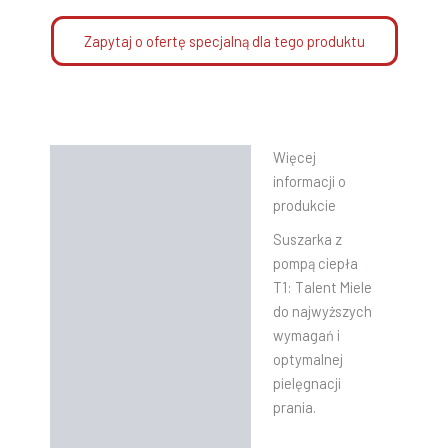
Zapytaj o ofertę specjalną dla tego produktu
Więcej
Opis
informacji o
Informacje dodatkowe
produkcie
Suszarka z
Instrukcje
pompą ciepła
T1: Talent Miele
do najwyższych
wymagań i
optymalnej
pielęgnacji
prania.