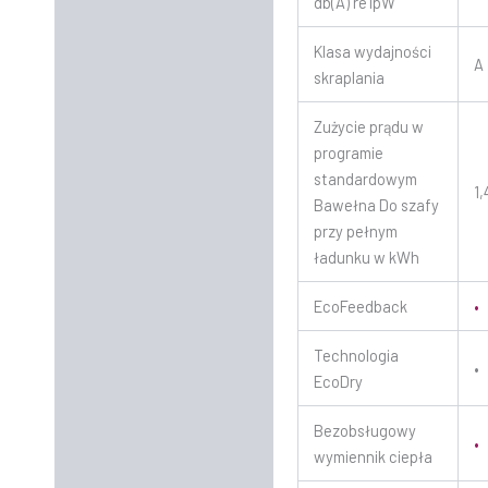
db(A) re1pW
Klasa wydajności
A
skraplania
Zużycie prądu w
programie
standardowym
1,
Bawełna Do szafy
przy pełnym
ładunku w kWh
EcoFeedback
•
Technologia
•
EcoDry
Bezobsługowy
•
wymiennik ciepła