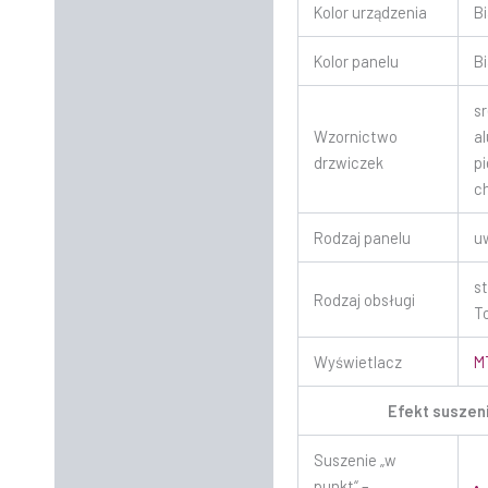
Kolor urządzenia
Bi
Kolor panelu
Bi
s
Wzornictwo
a
drzwiczek
p
c
Rodzaj panelu
u
s
Rodzaj obsługi
T
Wyświetlacz
M
Efekt suszen
Suszenie „w
punkt“ –
•