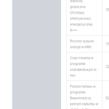
wartość
graniczna
1
(24) klasy
efektywności
energetycznej
A+++
Roczne zużycie
1
energii w kWh
Czas trwania w
programie
2
standardowym w
min
Poziom hałasu w
programie
Bawełna przy
6
pełnym ładunku w