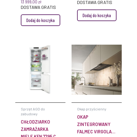
PROFESSIONAL 3.0
13 999,00
zł
DOSTAWA GRATIS
DOSTAWA GRATIS
Z WBUDOWANYM
Dodaj do koszyka
WYCIĄGIEM 85 CM
Dodaj do koszyka
Sprzęt AGD do
Okap przyścienny
zabudowy
OKAP
CHŁODZIARKO
ZINTEGROWANY
ZAMRAŻARKA
FALMEC VIRGOLA
MIELE KFN 7795 C