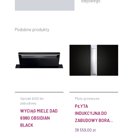
olejowego
Podobne produkty
Sprzęt AGD do
Płyty grzewcze
zabudowy
PŁYTA
WYCIĄG MIELE DAD
INDUKCYJNA DO
6980 OBSIDIAN
ZABUDOWY BORA
BLACK
PKAS3FIR
38 559,00
zł