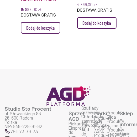
NO-DROP TOUCH
4 599,00
zł
120 CM CZARNY
15 999,00
zł
DOSTAWA GRATIS
DOSTAWA GRATIS
MAT Z SYSTEMEM
Dodaj do koszyka
ANTYKONDENSACYJNYM
Dodaj do koszyka
NO-DROP
STEROWANIE
DOTYKOWE
Studio Sto Procent
Szuflady
grzewcze
Sprzęt
Marki
Produkty
Sklep
ul. Słowackiego 83
Chłodziarko
Elica
26-600 Radom
AGD
Produkty
-
zamrażarki
Produkty
Polska
AEG
Piekarniki
inform
Zlewozmywaki
Falmec
NIP: 948-229-91-92
Produkty
Ekspresy
O
Agd
Produkty
791 73 73 73
ASKO
do
firmie
do
Geggenau
Produkty
kawy