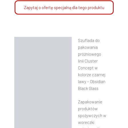
Zapytaj o ofertę specjalną dla tego produktu
Szuflada do
Opis
pakowania
Informacje dodatkowe
próżniowego
linii Cluster
Instrukcje
Concept w
kolorze czarnej
lawy – Obsidian
Black Glass
Zapakowanie
produktów
spożywczych w
woreczki