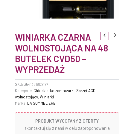
WINIARKA CZARNA
WOLNOSTOJĄCA NA 48
BUTELEK CVD50 –
WYPRZEDAŻ
SKU:
3541361602177
Kategorie:
Chłodziarko zamrażarki
,
Sprzęt AGD
wolnostojący
,
Winiarki
Marka:
LA SOMMELIERE
PRODUKT WYCOFANY Z OFERTY
skontaktuj się z nami w celu zaproponowania