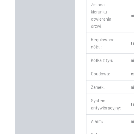
Zmiana
kierunku
n
otwierania
drzwi:
Regulowane
t
nóżki:
Kółka z tyłu:
n
Obudowa:
c
Zamek:
n
System
t
antywibracyjny:
Alarm:
n