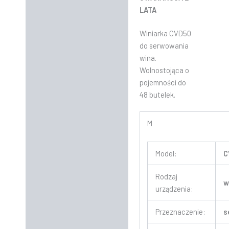
LATA
Winiarka CVD50
do serwowania
wina.
Wolnostojąca o
pojemności do
48 butelek.
M
Model:
C
Rodzaj
w
urządzenia:
Przeznaczenie:
s