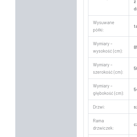
z
d
Wysuwane
t
półki:
Wymiary –
8
wysokość (cm):
Wymiary –
5
szerokość (cm):
Wymiary –
5
głębokość (cm):
Drzwi:
s
Rama
c
drzwiczek: