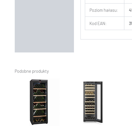
Poziom hałasu:
4
Kod EAN:
3
Podobne produkty