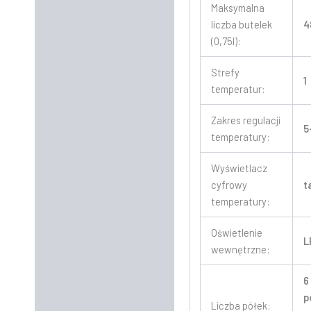
Maksymalna
liczba butelek
4
(0,75l):
Strefy
1
temperatur:
Zakres regulacji
5
temperatury:
Wyświetlacz
cyfrowy
t
temperatury:
Oświetlenie
L
wewnętrzne:
6
p
Liczba półek: