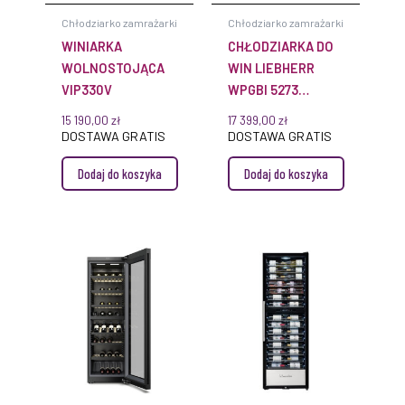
Chłodziarko zamrażarki
Chłodziarko zamrażarki
WINIARKA
CHŁODZIARKA DO
WOLNOSTOJĄCA
WIN LIEBHERR
VIP330V
WPGBI 5273
VINIDOR
15 190,00
zł
17 399,00
zł
SELECTION
DOSTAWA GRATIS
DOSTAWA GRATIS
Dodaj do koszyka
Dodaj do koszyka