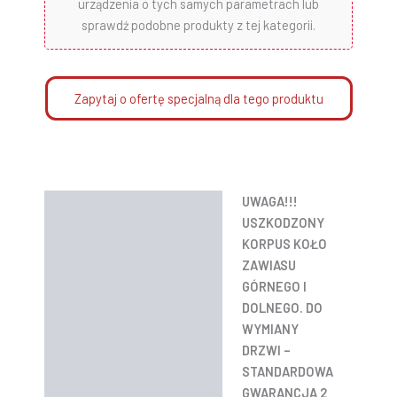
urządzenia o tych samych parametrach lub
sprawdź podobne produkty z tej kategorii.
Zapytaj o ofertę specjalną dla tego produktu
UWAGA!!!
Opis
USZKODZONY
Informacje dodatkowe
KORPUS KOŁO
ZAWIASU
Instrukcje
GÓRNEGO I
DOLNEGO. DO
WYMIANY
DRZWI –
STANDARDOWA
GWARANCJA 2