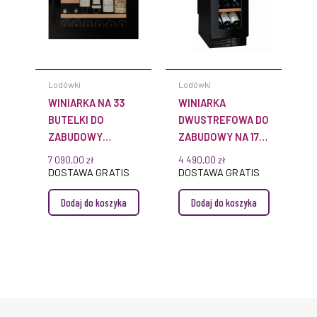
Lodówki
Lodówki
WINIARKA NA 33
WINIARKA
BUTELKI DO
DWUSTREFOWA DO
ZABUDOWY
ZABUDOWY NA 17
AVI63CSZA
BUTELEK
7 090,00
zł
4 490,00
zł
AVU18TDZA
DOSTAWA GRATIS
DOSTAWA GRATIS
Dodaj do koszyka
Dodaj do koszyka