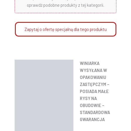
sprawdź podobne produkty z tej kategorii.
Zapytaj o ofertę specjalną dla tego produktu
WINIARKA
Opis
WYSYŁANA W
Informacje dodatkowe
OPAKOWANIU
ZASTĘPCZYM –
Instrukcje
POSIADA MAŁE
RYSY NA
OBUDOWIE –
STANDARDOWA
GWARANCJA