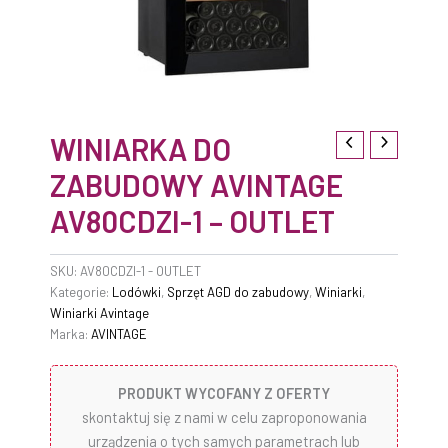
WINIARKA DO
ZABUDOWY AVINTAGE
AV80CDZI-1 – OUTLET
SKU:
AV80CDZI-1 - OUTLET
Kategorie:
Lodówki
,
Sprzęt AGD do zabudowy
,
Winiarki
,
Winiarki Avintage
Marka:
AVINTAGE
PRODUKT WYCOFANY Z OFERTY
skontaktuj się z nami w celu zaproponowania
urządzenia o tych samych parametrach lub