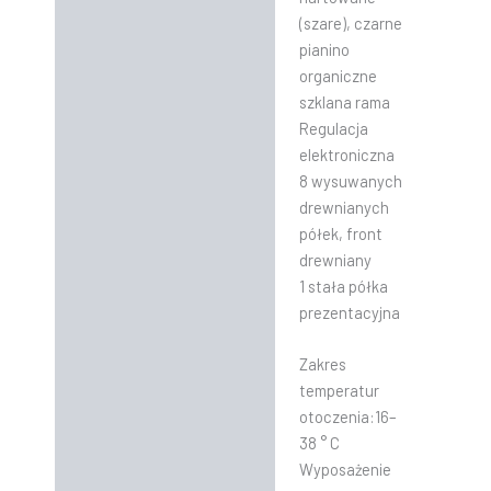
(szare), czarne
pianino
organiczne
szklana rama
Regulacja
elektroniczna
8 wysuwanych
drewnianych
półek, front
drewniany
1 stała półka
prezentacyjna
Zakres
temperatur
otoczenia:16–
38 ° C
Wyposażenie