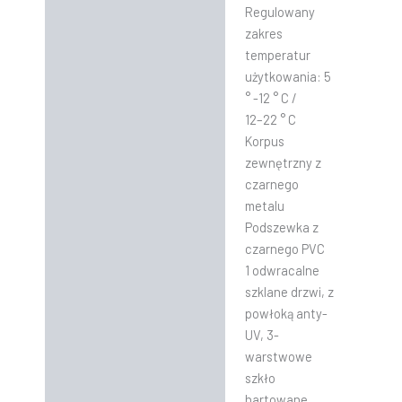
Regulowany
zakres
temperatur
użytkowania: 5
° -12 ° C /
12–22 ° C
Korpus
zewnętrzny z
czarnego
metalu
Podszewka z
czarnego PVC
1 odwracalne
szklane drzwi, z
powłoką anty-
UV, 3-
warstwowe
szkło
hartowane