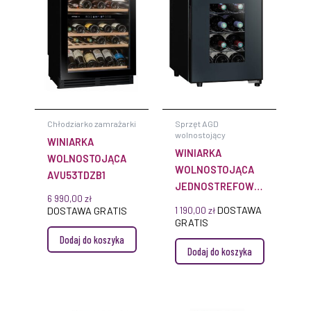
Chłodziarko zamrażarki
Sprzęt AGD
wolnostojący
WINIARKA
WINIARKA
WOLNOSTOJĄCA
WOLNOSTOJĄCA
AVU53TDZB1
JEDNOSTREFOWA
6 990,00
zł
LS12C
DOSTAWA
DOSTAWA GRATIS
1 190,00
zł
GRATIS
Dodaj do koszyka
Dodaj do koszyka