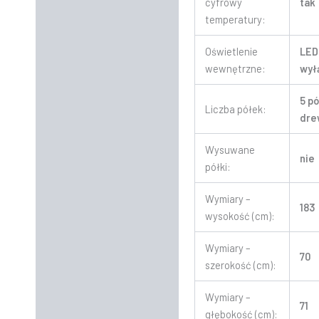
cyfrowy
tak
temperatury:
Oświetlenie
LED
wewnętrzne:
wył
5 p
Liczba półek:
dre
Wysuwane
nie
półki:
Wymiary –
183
wysokość (cm):
Wymiary –
70
szerokość (cm):
Wymiary –
71
głębokość (cm):