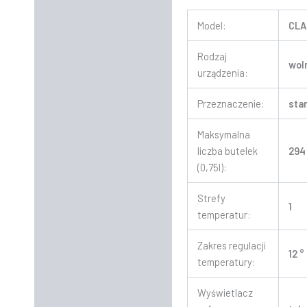
Model:
CLA
Rodzaj
wol
urządzenia:
Przeznaczenie:
sta
Maksymalna
liczba butelek
294
(0,75l):
Strefy
1
temperatur:
Zakres regulacji
12 °
temperatury:
Wyświetlacz