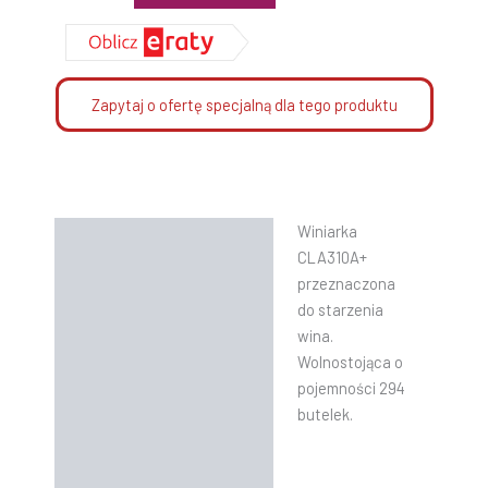
Zapytaj o ofertę specjalną dla tego produktu
Winiarka
Opis
CLA310A+
Informacje dodatkowe
przeznaczona
do starzenia
Instrukcje
wina.
Wolnostojąca o
pojemności 294
butelek.