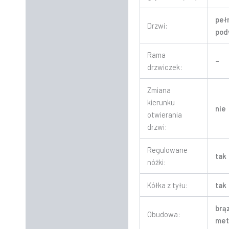
peł
Drzwi:
pod
Rama
–
drzwiczek:
Zmiana
kierunku
nie
otwierania
drzwi:
Regulowane
tak
nóżki:
Kółka z tyłu:
tak
brą
Obudowa:
met