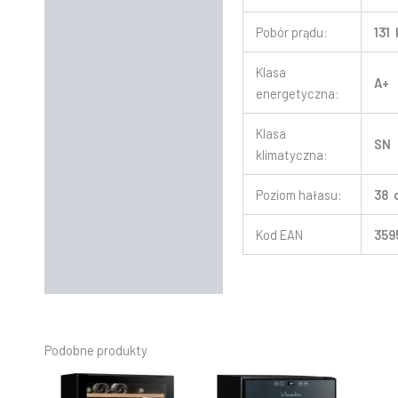
Pobór prądu:
131
Klasa
A+
energetyczna:
Klasa
SN
klimatyczna:
Poziom hałasu:
38 
Kod EAN
359
Podobne produkty