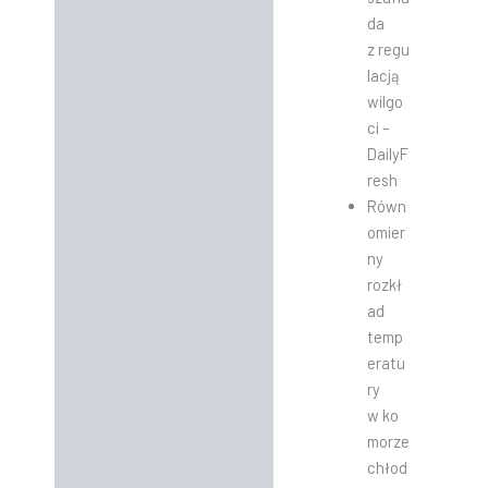
da
z regu
lacją
wilgo
ci –
DailyF
resh
Równ
omier
ny
rozkł
ad
temp
eratu
ry
w ko
morze
chłod