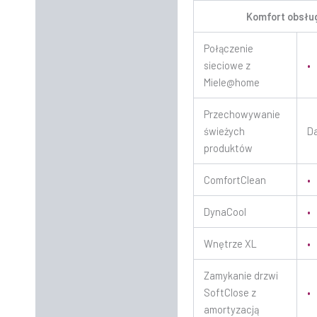
Komfort obsłu
Połączenie
sieciowe z
•
Miele@home
Przechowywanie
świeżych
Da
produktów
ComfortClean
•
DynaCool
•
Wnętrze XL
•
Zamykanie drzwi
SoftClose z
•
amortyzacją