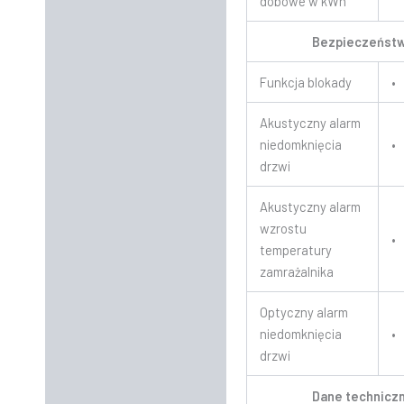
dobowe w kWh
Bezpieczeńst
Funkcja blokady
•
Akustyczny alarm
niedomknięcia
•
drzwi
Akustyczny alarm
wzrostu
•
temperatury
zamrażalnika
Optyczny alarm
niedomknięcia
•
drzwi
Dane technicz