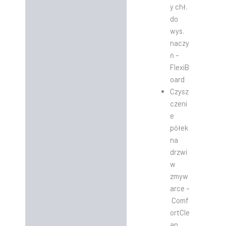
y chł.
do
wys.
naczy
ń –
FlexiB
oard
Czysz
czeni
e
półek
na
drzwi
w
zmyw
arce –
Comf
ortCle
an