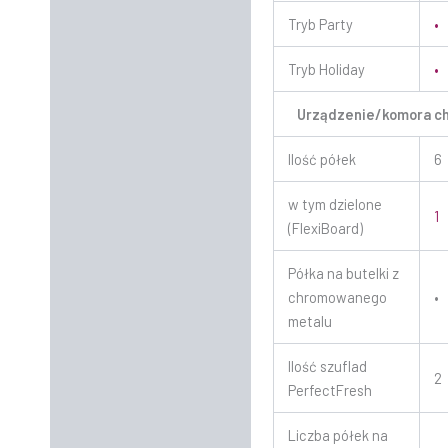
Tryb Party
•
Tryb Holiday
•
Urządzenie/komora c
Ilość półek
6
w tym dzielone
1
(FlexiBoard)
Półka na butelki z
chromowanego
•
metalu
Ilość szuflad
2
PerfectFresh
Liczba półek na