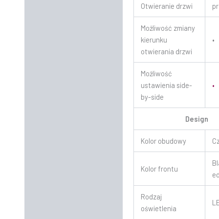
Otwieranie drzwi
p
Możliwość zmiany
kierunku
•
otwierania drzwi
Możliwość
ustawienia side-
•
by-side
Design
Kolor obudowy
C
B
Kolor frontu
ed
Rodzaj
L
oświetlenia