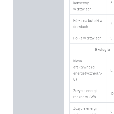
konserwy
3
w drzwiach
Półka na butelki w
2
drzwiach
Półka w drzwiach
5
Ekologia
Klasa
efektywności
E
energetycznej (A-
G)
Zużycie energii
1
roczne w kWh
Zużycie energii
0