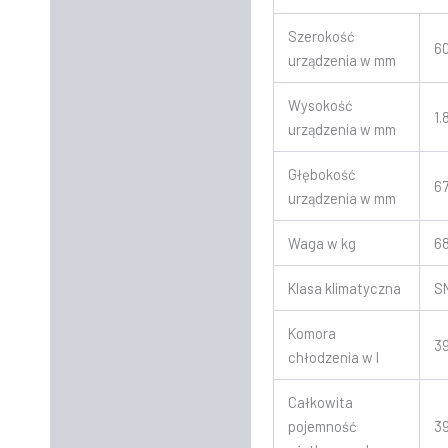
Szerokość
6
urządzenia w mm
Wysokość
1.
urządzenia w mm
Głębokość
6
urządzenia w mm
Waga w kg
6
Klasa klimatyczna
S
Komora
3
chłodzenia w l
Całkowita
pojemność
3