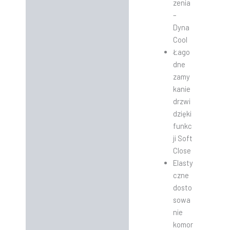
zenia
–
Dyna
Cool
Łago
dne
zamy
kanie
drzwi
dzięki
funkc
ji Soft
Close
Elasty
czne
dosto
sowa
nie
komor