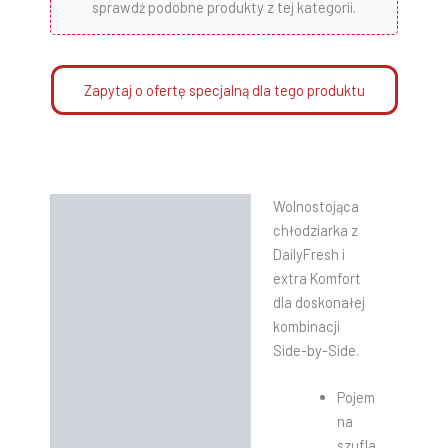
sprawdź podobne produkty z tej kategorii.
Zapytaj o ofertę specjalną dla tego produktu
Wolnostojąca
Opis
chłodziarka z
Informacje dodatkowe
DailyFresh i
extra Komfort
Instrukcje
dla doskonałej
kombinacji
Side-by-Side.
Pojem
na
szufla