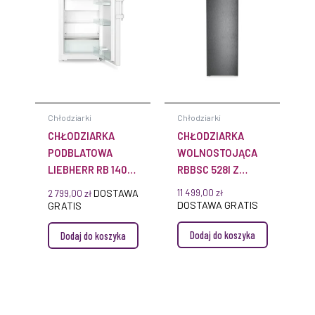
Chłodziarki
Chłodziarki
CHŁODZIARKA
CHŁODZIARKA
PODBLATOWA
WOLNOSTOJĄCA
LIEBHERR RB 1401
RBBSC 528I Z
PURE
SYSTEMEM
DOSTAWA
11 499,00
zł
2 799,00
zł
SMARTFROST
BIOFRESH
DOSTAWA GRATIS
GRATIS
BIAŁA 35 DB
Dodaj do koszyka
Dodaj do koszyka