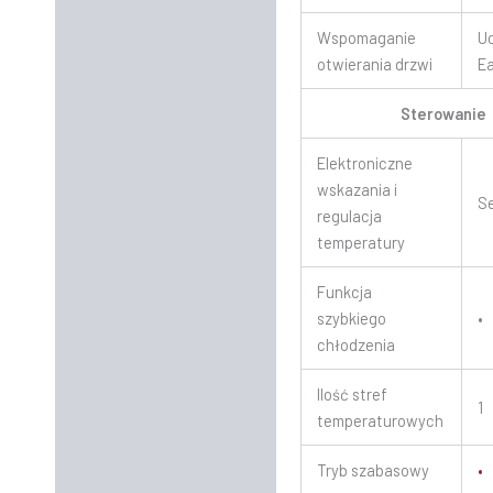
Wspomaganie
U
otwierania drzwi
E
Sterowanie
Elektroniczne
wskazania i
S
regulacja
temperatury
Funkcja
szybkiego
•
chłodzenia
Ilość stref
1
temperaturowych
Tryb szabasowy
•