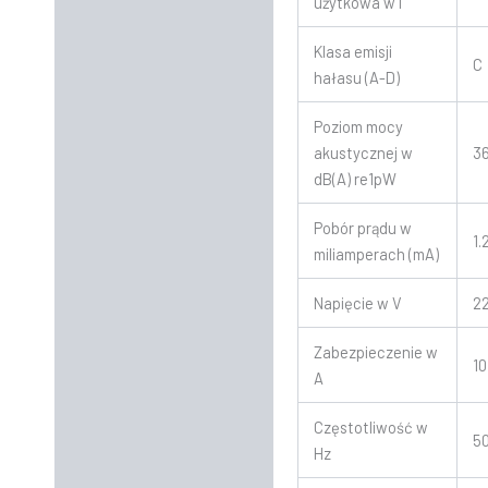
użytkowa w l
Klasa emisji
C
hałasu (A-D)
Poziom mocy
akustycznej w
3
dB(A) re1pW
Pobór prądu w
1.
miliamperach (mA)
Napięcie w V
2
Zabezpieczenie w
10
A
Częstotliwość w
5
Hz