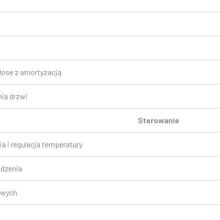
lose z amortyzacją
ia drzwi
Sterowanie
a i regulacja temperatury
odzenia
owych