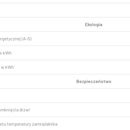
Ekologia
rgetycznej (A-G)
 w kWh
e w kWh
Bezpieczeństwo
omknięcia drzwi
stu temperatury zamrażalnika