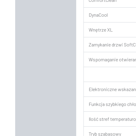
DynaCool
Wnętrze XL
Zamykanie drzwi SoftC
Wspomaganie otwieran
Elektroniczne wskazani
Funkcja szybkiego chł
Ilość stref temperatur
Tryb szabasowy