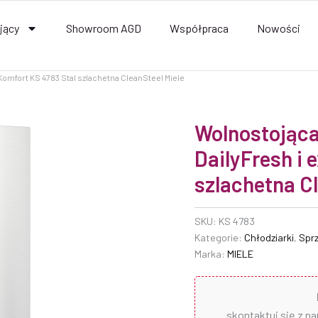
jący
Showroom AGD
Współpraca
Nowości
 Komfort KS 4783 Stal szlachetna CleanSteel Miele
Wolnostojąca
DailyFresh i 
szlachetna Cl
SKU:
KS 4783
Kategorie:
Chłodziarki
,
Spr
Marka:
MIELE
skontaktuj się z n