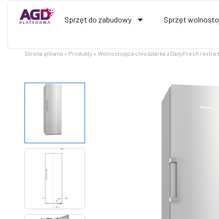
Przejdź
do
Sprzęt do zabudowy
Sprzęt wolnosto
treści
Strona główna
Produkty
Wolnostojąca chłodziarka z DailyFresh i extra