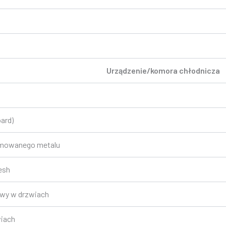
Urządzenie/komora chłodnicza
ard)
romowanego metalu
esh
rwy w drzwiach
wiach