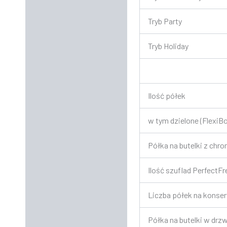
Tryb Party
Tryb Holiday
Ilość półek
w tym dzielone (FlexiBo
Półka na butelki z ch
Ilość szuflad PerfectFr
Liczba półek na konse
Półka na butelki w drz