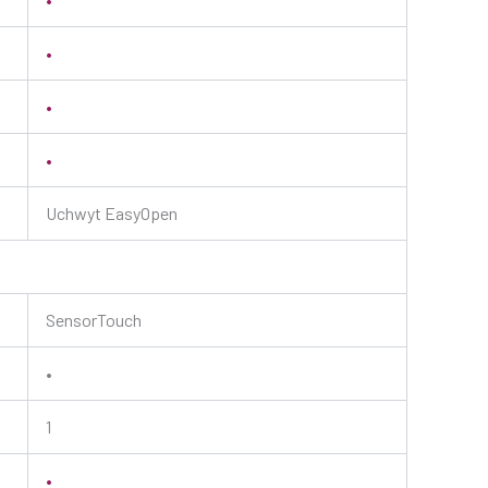
•
•
•
Uchwyt EasyOpen
SensorTouch
•
1
•