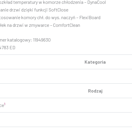
zkład temperatury w komorze chłodzenia – DynaCool
nie drzwi dzięki funkcji SoftClose
tosowanie komory chł. do wys. naczyń – FlexiBoard
łek na drzwi w zmywarce – ComfortClean
mer katalogowy: 11949630
 4783 ED
Kategoria
Rodzaj
1
ce