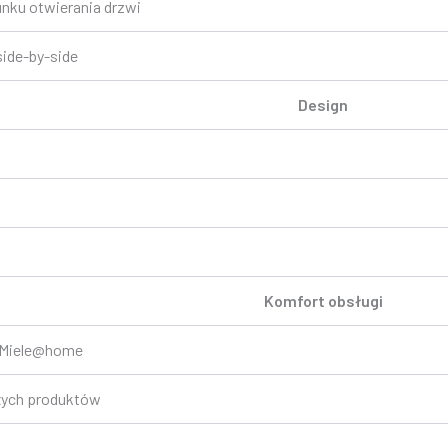
nku otwierania drzwi
ide-by-side
Design
Komfort obsługi
z Miele@home
ych produktów