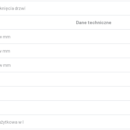
knięcia drzwi
Dane techniczne
 w mm
 w mm
 w mm
żytkowa w l