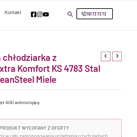
Kontakt
791 73 73 73
 chłodziarka z
extra Komfort KS 4783 Stal
eanSteel Miele
zęt AGD wolnostojący
PRODUKT WYCOFANY Z OFERTY
ami w celu zaproponowania urządzenia o tych samych