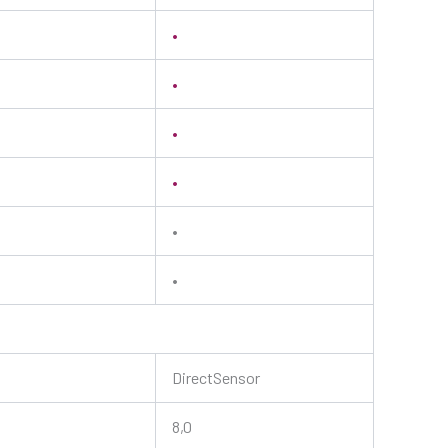
•
•
•
•
•
•
DirectSensor
8,0