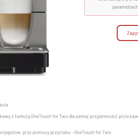
parametrach 
Zapyt
kcie
kawy z funkcją OneTouch for Two dla pełnej przyjemności picia kaw
zygotow. przy pomocy przycisku – OneTouch for Two