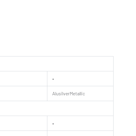
•
AlusilverMetallic
•