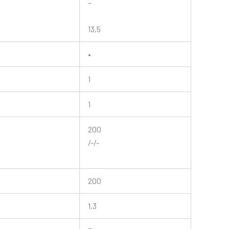
–
13,5
•
1
1
200
/-/-
200
1,3