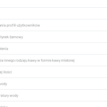
ia profili użytkowników
łynek żarnowy
lenia
a innego rodzaju kawy w formie kawy mielonej
j ilości
wody
atury wody
mleka