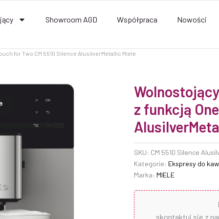
jący
Showroom AGD
Współpraca
Nowości
uch for Two CM 5510 Silence AlusilverMetallic Miele
Wolnostojący
z funkcją On
AlusilverMetal
SKU:
CM 5510 Silence Alusil
Kategorie:
Ekspresy do kaw
Marka:
MIELE
skontaktuj się z n