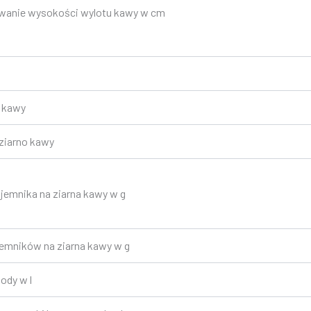
anie wysokości wylotu kawy w cm
n kawy
ziarno kawy
emnika na ziarna kawy w g
emników na ziarna kawy w g
ody w l