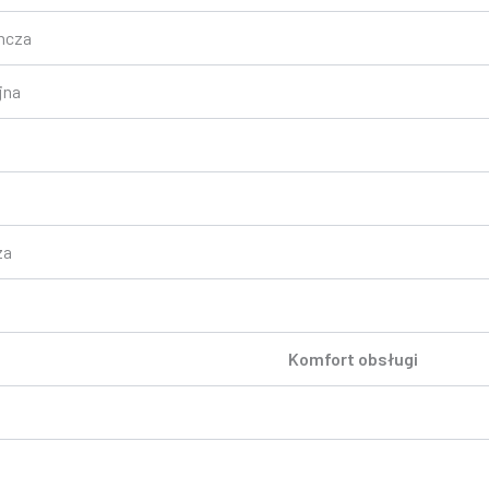
ncza
jna
za
Komfort obsługi