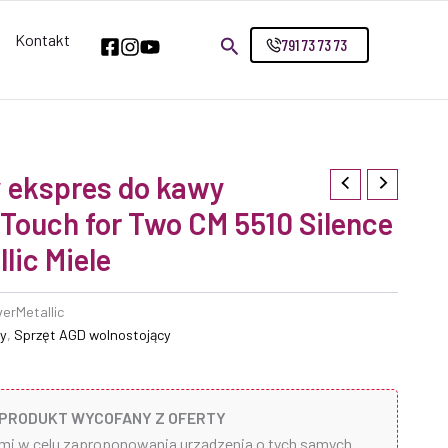
Kontakt
791 73 73 73
 ekspres do kawy
eTouch for Two CM 5510 Silence
lic Miele
verMetallic
y
,
Sprzęt AGD wolnostojący
PRODUKT WYCOFANY Z OFERTY
ami w celu zaproponowania urządzenia o tych samych