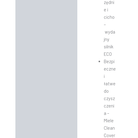
zędni
e i
cicho
–
wyda
jny
silnik
ECO
Bezpi
eczne
i
łatwe
do
czysz
czeni
a –
Miele
Clean
Cover