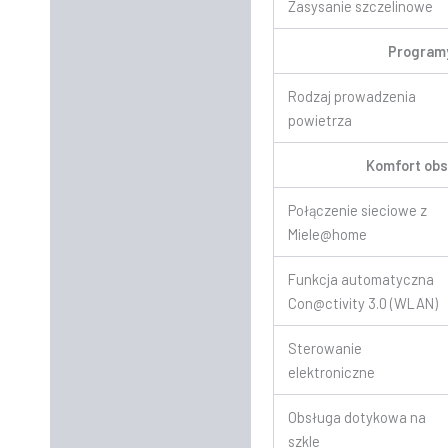
Zasysanie szczelinowe
Program
Rodzaj prowadzenia
powietrza
Komfort obs
Połączenie sieciowe z
Miele@home
Funkcja automatyczna
Con@ctivity 3.0 (WLAN)
Sterowanie
elektroniczne
Obsługa dotykowa na
szkle