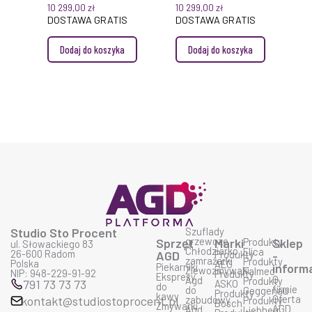
PLUS MIELE
MIELE
10 299,00
zł
10 299,00
zł
DOSTAWA GRATIS
DOSTAWA GRATIS
Dodaj do koszyka
Dodaj do koszyka
Studio Sto Procent
Szuflady
grzewcze
Sprzęt
Marki
Produkty
Sklep
ul. Słowackiego 83
Chłodziarko
Elica
26-600 Radom
AGD
Produkty
-
zamrażarki
Produkty
Polska
AEG
Piekarniki
inform
Zlewozmywaki
Falmec
NIP: 948-229-91-92
Produkty
Ekspresy
O
Agd
Produkty
791 73 73 73
ASKO
do
firmie
do
Geggenau
Produkty
kawy
Oferta
kontakt@studiostoprocent.pl
zabudowy
Produkty
Bosch
Zmywarki
AGD
Agd
Liebherr