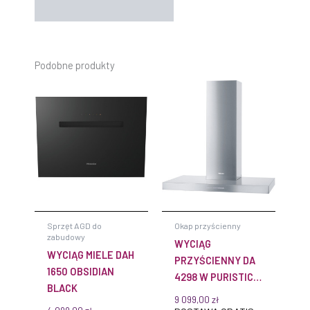
Podobne produkty
Sprzęt AGD do
Okap przyścienny
zabudowy
WYCIĄG
WYCIĄG MIELE DAH
PRZYŚCIENNY DA
1650 OBSIDIAN
4298 W PURISTIC
BLACK
PLUS MIELE
9 099,00
zł