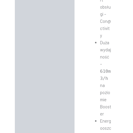
obsłu
gi –
Con@
ctivit
y
Duża
wydaj
ność
–
610
m
3/h
na
pozio
mie
Boost
er
Energ
ooszc