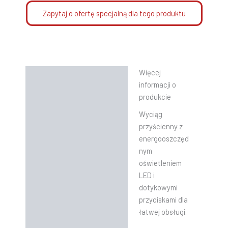
Zapytaj o ofertę specjalną dla tego produktu
Więcej
Opis
informacji o
Informacje dodatkowe
produkcie
Wyciąg
Instrukcje
przyścienny z
energooszczęd
nym
oświetleniem
LED i
dotykowymi
przyciskami dla
łatwej obsługi.