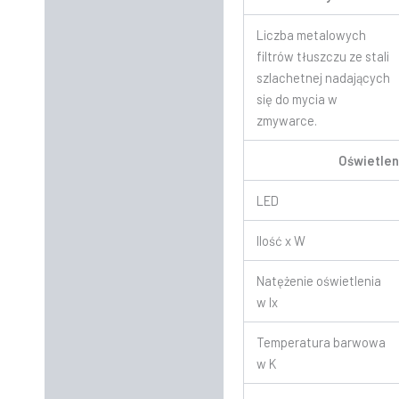
Liczba metalowych
filtrów tłuszczu ze stali
szlachetnej nadających
się do mycia w
zmywarce.
Oświetlen
LED
Ilość x W
Natężenie oświetlenia
w lx
Temperatura barwowa
w K