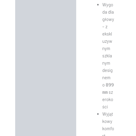
Wygo
da dla
głowy
– z
ekskl
uzyw
nym
szkla
nym
desig
nem
o
899
sz
mm
eroko
ści
Wyjąt
kowy
komfo
rt