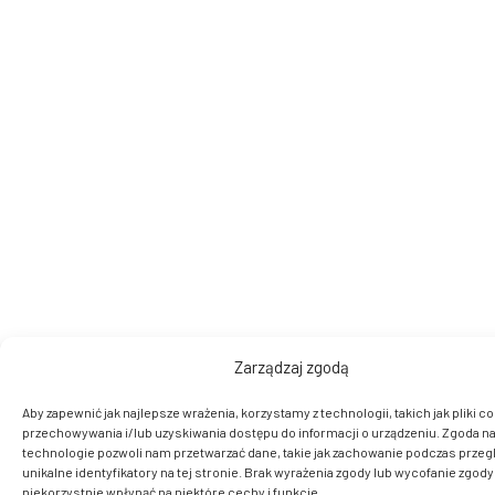
Zarządzaj zgodą
Aby zapewnić jak najlepsze wrażenia, korzystamy z technologii, takich jak pliki co
przechowywania i/lub uzyskiwania dostępu do informacji o urządzeniu. Zgoda na
technologie pozwoli nam przetwarzać dane, takie jak zachowanie podczas przegl
unikalne identyfikatory na tej stronie. Brak wyrażenia zgody lub wycofanie zgod
niekorzystnie wpłynąć na niektóre cechy i funkcje.