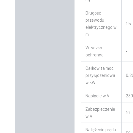
Długość
przewodu
1,5
elektrycznego w
m
Wtyczka
•
ochronna
Całkowita moc
przyłączeniowa
0,2
w kW
Napięcie w V
23
Zabezpieczenie
10
w A
Natężenie prądu