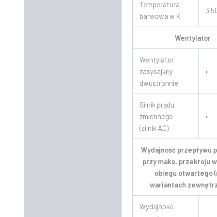
Temperatura
3.5
barwowa w K
Wentylator
Wentylator
zasysający
•
dwustronnie
Silnik prądu
zmiennego
•
(silnik AC)
Wydajność przepływu 
przy maks. przekroju w
obiegu otwartego (
wariantach zewnętr
Wydajność