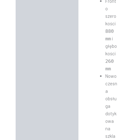
Front
o
szero
kości
880
i
mm
głębo
kości
260
mm
Nowo
czesn
a
obsłu
ga
dotyk
owa
na
szkla