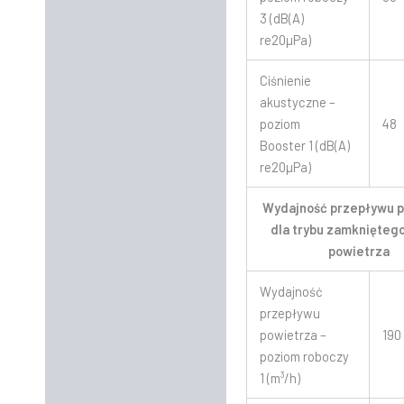
3 (dB(A)
re20µPa)
Ciśnienie
akustyczne –
poziom
48
Booster 1 (dB(A)
re20µPa)
Wydajność przepływu 
dla trybu zamknięteg
powietrza
Wydajność
przepływu
powietrza –
190
poziom roboczy
1 (m³/h)