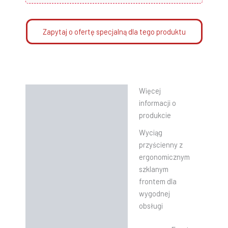
Zapytaj o ofertę specjalną dla tego produktu
Więcej
Opis
informacji o
Informacje dodatkowe
produkcie
Wyciąg
Instrukcje
przyścienny z
ergonomicznym
szklanym
frontem dla
wygodnej
obsługi