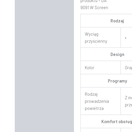
produktu – DA
9091 W Screen
Rodzaj
Wyciąg
•
przyścienny
Design
Kolor
Gra
Programy
Rodzaj
Z m
prowadzenia
prz
powietrza
Komfort obsług