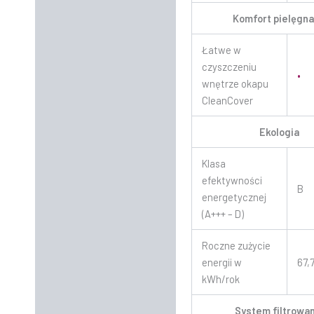
Komfort pielęgna
Łatwe w
czyszczeniu
•
wnętrze okapu
CleanCover
Ekologia
Klasa
efektywności
B
energetycznej
(A+++ – D)
Roczne zużycie
energii w
67,
kWh/rok
System filtrowan