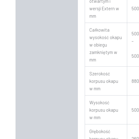
otwartym i
50
wersji Extern w
mm
Całkowita
50
wysokość okapu
–
w obiegu
zamkniętym w
50
mm
Szerokość
korpusu okapu
88
w mm
Wysokość
korpusu okapu
50
w mm
Głębokość
korpusu okapu
26