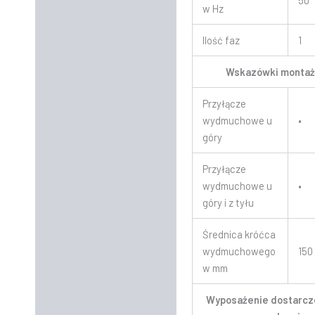
50
w Hz
Ilość faz
1
Wskazówki monta
Przyłącze
wydmuchowe u
•
góry
Przyłącze
wydmuchowe u
•
góry i z tyłu
Średnica króćca
wydmuchowego
150
w mm
Wyposażenie dostarcz