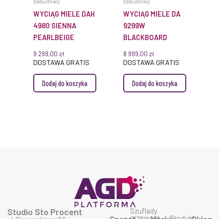
zabudowy
zabudowy
WYCIĄG MIELE DAH
WYCIĄG MIELE DA
4980 SIENNA
9299W
PEARLBEIGE
BLACKBOARD
9 299,00
zł
8 999,00
zł
DOSTAWA GRATIS
DOSTAWA GRATIS
Dodaj do koszyka
Dodaj do koszyka
Studio Sto Procent
Szuflady
grzewcze
Produkty