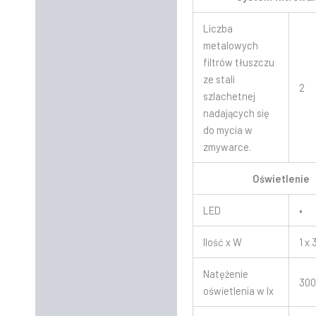
Liczba
metalowych
filtrów tłuszczu
ze stali
2
szlachetnej
nadających się
do mycia w
zmywarce.
Oświetlenie
LED
•
Ilość x W
1 x
Natężenie
30
oświetlenia w lx