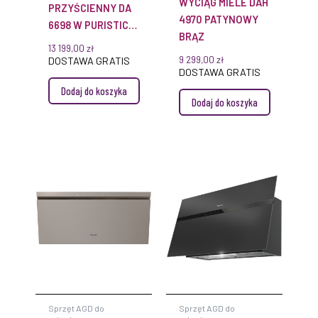
WYCIĄG MIELE DAH
PRZYŚCIENNY DA
4970 PATYNOWY
6698 W PURISTIC
BRĄZ
EDITION 6000
13 199,00
zł
STAL SZLACHETNA
9 299,00
zł
DOSTAWA GRATIS
DOSTAWA GRATIS
MIELE
Dodaj do koszyka
Dodaj do koszyka
Sprzęt AGD do
Sprzęt AGD do