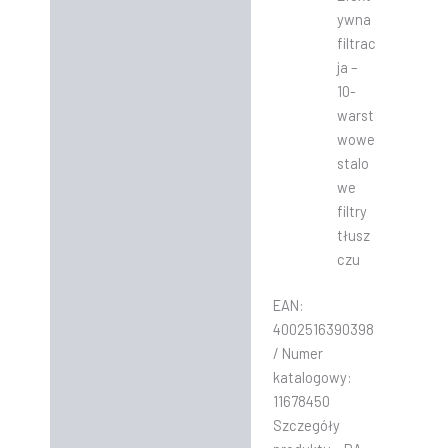
ywna
filtrac
ja –
10-
warst
wowe
stalo
we
filtry
tłusz
czu
EAN:
4002516390398
/ Numer
katalogowy:
11678450
Szczegóły