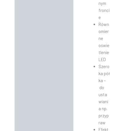
nym
fronci
e
Równ
omier
ne
oświe
tlenie
LED
Szero
ka pół
ka –
do
usta
wiani
a np.
przyp
raw
Efekt