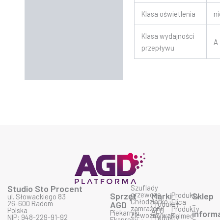
Klasa oświetlenia
n
Klasa wydajności
A
przepływu
Studio Sto Procent
Szuflady
grzewcze
Sprzęt
Marki
Produkty
Sklep
ul. Słowackiego 83
Chłodziarko
Elica
26-600 Radom
AGD
Produkty
-
zamrażarki
Produkty
Polska
AEG
Piekarniki
inform
Zlewozmywaki
Falmec
NIP: 948-229-91-92
Produkty
Ekspresy