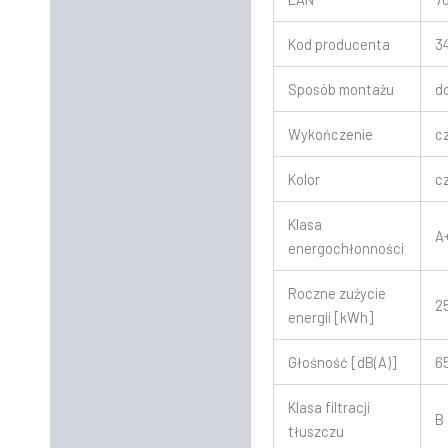
Kod producenta
3
Sposób montażu
d
Wykończenie
c
Kolor
c
Klasa
A
energochłonności
Roczne zużycie
2
energii [kWh]
Głośność [dB(A)]
6
Klasa filtracji
B
tłuszczu