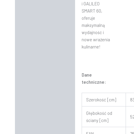
i GALILEO
SMART 60,
oferuje
maksymalną
wydajność i
nowe wrażenia
kulinarne!
Dane
techniczne:
Szerokość [cm]
8
Głębokość od
5
ściany [cm]
EAN
7