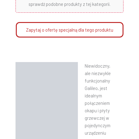
sprawdź podobne produkty z tej kategorii.
Zapytaj o ofertę specjalną dla tego produktu
Niewidoczny,
Opis
ale niezwykle
Informacje dodatkowe
funkcjonalny
Galileo, jest
Instrukcje
idealnym
połączeniem
okapu i płyty
grzewczej w
pojedynczym
urządzeniu