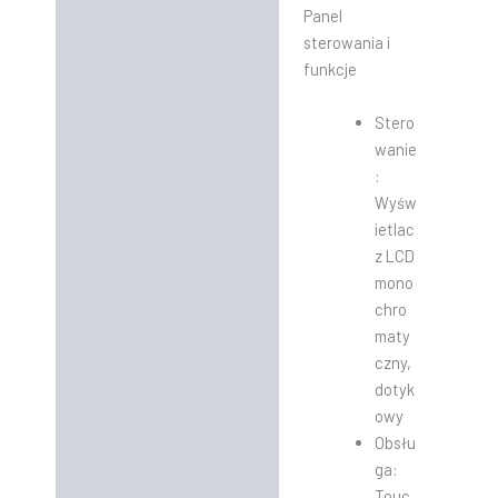
Panel
sterowania i
funkcje
Stero
wanie
:
Wyśw
ietlac
z LCD
mono
chro
maty
czny,
dotyk
owy
Obsłu
ga:
Touc