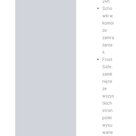
24h
Scho
wki w
komor
ze
zamra
żania:
4
Frost
Safe:
zamk
nięte
ze
wszys
tkich
stron
półki
wysu
wane