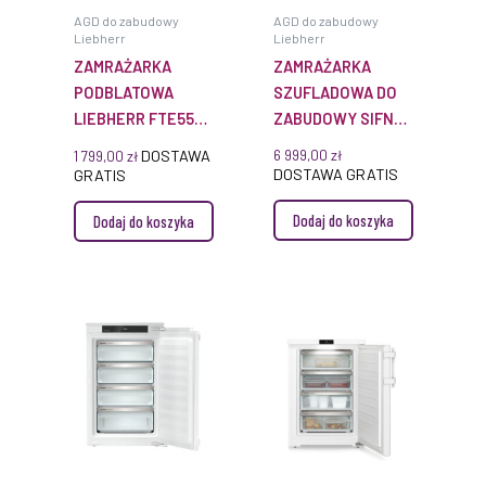
AGD do zabudowy
AGD do zabudowy
Liebherr
Liebherr
ZAMRAŻARKA
ZAMRAŻARKA
PODBLATOWA
SZUFLADOWA DO
LIEBHERR FTE554
ZABUDOWY SIFNDI
Z SYSTEMEM
4155 PRIME
DOSTAWA
6 999,00
zł
1 799,00
zł
SMARTFROST
NOFROST
DOSTAWA GRATIS
GRATIS
Dodaj do koszyka
Dodaj do koszyka