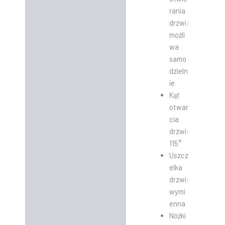
rania
drzwi:
możli
wa
samo
dzieln
ie
Kąt
otwar
cia
drzwi:
115°
Uszcz
elka
drzwi:
wymi
enna
Nóżki