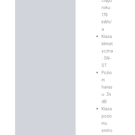
ciągu
roku:
179
kWh/
a
Klasa
klimat
yczna
: SN-
ST
Pozio
m
hałas
u: 34
dB
Klasa
pozio
mu
emito