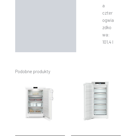
a
czter
ogwia
zdko
wa:
101,4 l
Podobne produkty