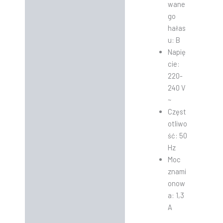
wane
go
hałas
u: B
Napię
cie:
220-
240 V
~
Częst
otliwo
ść: 50
Hz
Moc
znami
onow
a: 1,3
A