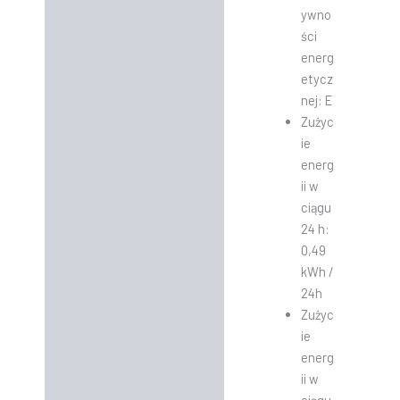
ywno
ści
energ
etycz
nej: E
Zużyc
ie
energ
ii w
ciągu
24 h:
0,49
kWh /
24h
Zużyc
ie
energ
ii w