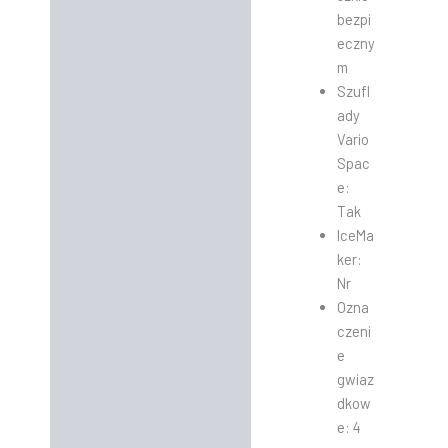
bezpi
eczny
m
Szufl
ady
Vario
Spac
e:
Tak
IceMa
ker:
Nr
Ozna
czeni
e
gwiaz
dkow
e: 4