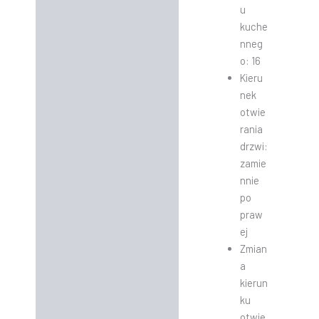
u
kuche
nneg
o: 16
Kieru
nek
otwie
rania
drzwi:
zamie
nnie
po
praw
ej
Zmian
a
kierun
ku
otwie