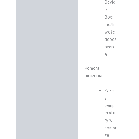
Devic
e-
Box:
możli
wość
dopos
ażeni
a
Komora
mrożenia
Zakre
s
temp
eratu
ry w
komor
ze