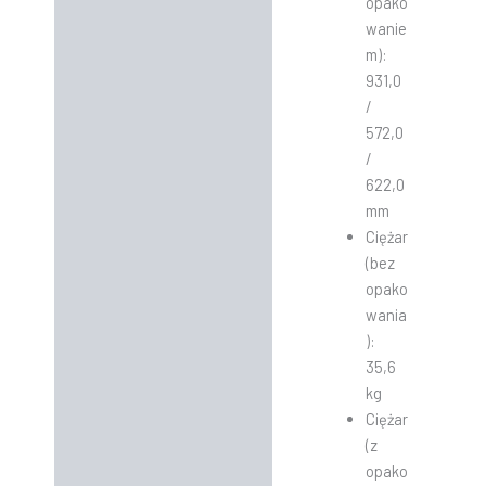
opako
wanie
m):
931,0
/
572,0
/
622,0
mm
Ciężar
(bez
opako
wania
):
35,6
kg
Ciężar
(z
opako