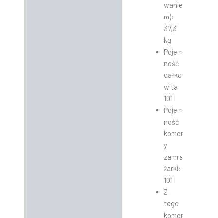
wanie
m):
37,3
kg
Pojem
ność
całko
wita:
101 l
Pojem
ność
komor
y
zamra
żarki:
101 l
Z
tego
komor