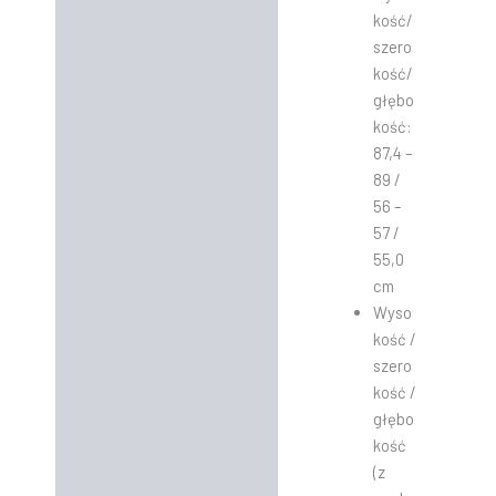
kość/
szero
kość/
głębo
kość:
87,4 –
89 /
56 –
57 /
55,0
cm
Wyso
kość /
szero
kość /
głębo
kość
(z