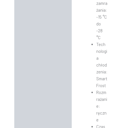
zamra
żania:
-15 °C
do
-28
°C
Tech
nologi
a
chłod
zenia:
Smart
Frost
Rozm
rażani
e:
ręczn
e
Czas