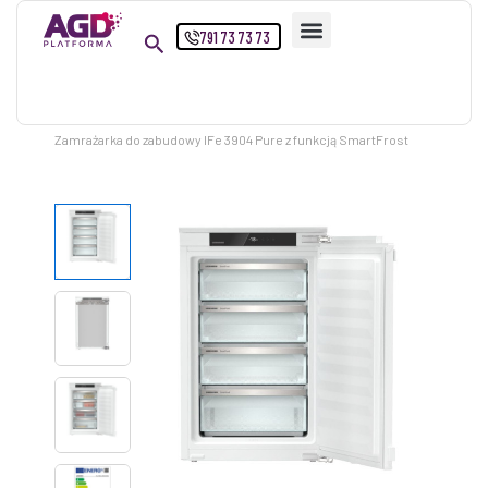
Przejdź
791 73 73 73
do
treści
Strona główna
Produkty
Zamrażarka do zabudowy IFe 3904 Pure z funkcją SmartFrost