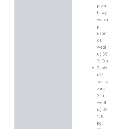
przec
howy
wania
po
uster
ce
wedł
ug GS
*: 10 h
Zdoln
ość
zamra
żania
24h
wedł
ug GS
*: 8
kg /