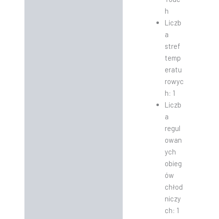
h
Liczb
a
stref
temp
eratu
rowyc
h: 1
Liczb
a
regul
owan
ych
obieg
ów
chłod
niczy
ch: 1