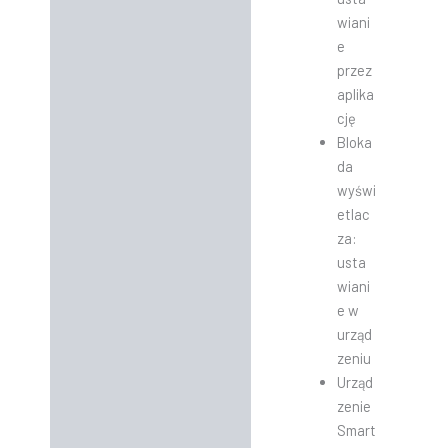
wiani
e
przez
aplika
cję
Bloka
da
wyświ
etlac
za:
usta
wiani
e w
urząd
zeniu
Urząd
zenie
Smart