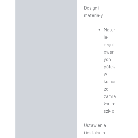
Design i
materiały
Mater
iał
regul
owan
ych
półek
w
komor
ze
zamra
żania:
szkło
Ustawienia
i instalacja