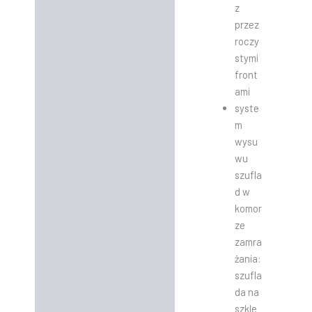
z
przez
roczy
stymi
front
ami
syste
m
wysu
wu
szufla
d w
komor
ze
zamra
żania:
szufla
da na
szkle