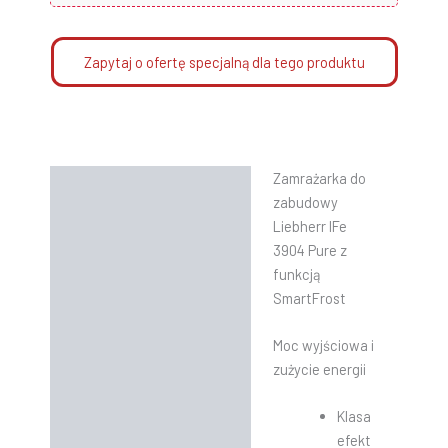
Zapytaj o ofertę specjalną dla tego produktu
Zamrażarka do
Opis
zabudowy
Informacje dodatkowe
Liebherr
IFe
3904 Pure z
Instrukcje
funkcją
SmartFrost
Moc wyjściowa i
zużycie energii
Klasa
efekt