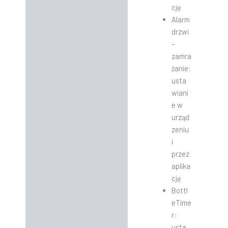
cję
Alarm
drzwi
–
zamra
żanie:
usta
wiani
e w
urząd
zeniu
i
przez
aplika
cję
Bottl
eTime
r:
usta