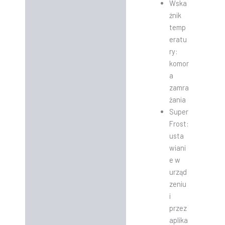
Wska
źnik
temp
eratu
ry:
komor
a
zamra
żania
Super
Frost:
usta
wiani
e w
urząd
zeniu
i
przez
aplika