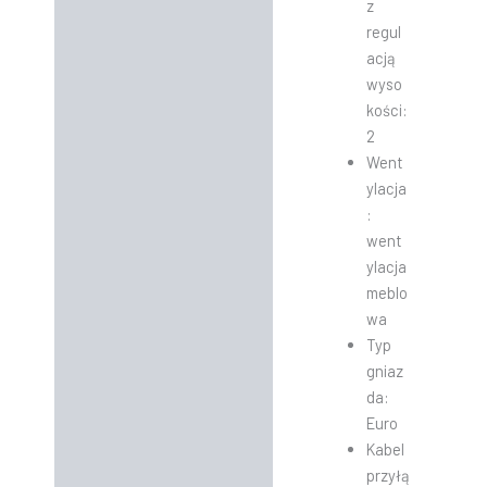
z
regul
acją
wyso
kości:
2
Went
ylacja
:
went
ylacja
meblo
wa
Typ
gniaz
da:
Euro
Kabel
przyłą