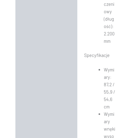
czeni
owy
(dług
ość):
2.200
mm
Specyfikacje
Wymi
ary:
87,2 /
55,9 /
54,6
cm
Wymi
ary
wnęki
wyso