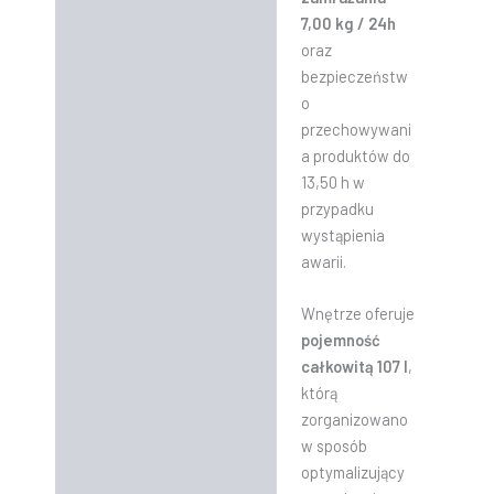
7,00 kg / 24h
oraz
bezpieczeństw
o
przechowywani
a produktów do
13,50 h w
przypadku
wystąpienia
awarii.
Wnętrze oferuje
pojemność
całkowitą 107 l
,
którą
zorganizowano
w sposób
optymalizujący