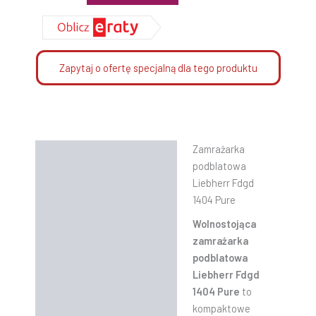
Zapytaj o ofertę specjalną dla tego produktu
Zamrażarka
Opis
podblatowa
Informacje dodatkowe
Liebherr Fdgd
1404 Pure
Funkcjonalność
Wolnostojąca
Dane techniczne
zamrażarka
podblatowa
Liebherr Fdgd
1404 Pure
to
kompaktowe