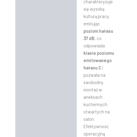
charakteryzuje
się wysoką
kulturą pracy,
emitując
poziom hałasu
37 dB
, co
odpowiada
klasie poziomu
emitowanego
hałasu C
i
pozwala na
swobodny
montaż w
aneksach
kuchennych
otwartych na
salon.
Efektywność
operacyjną