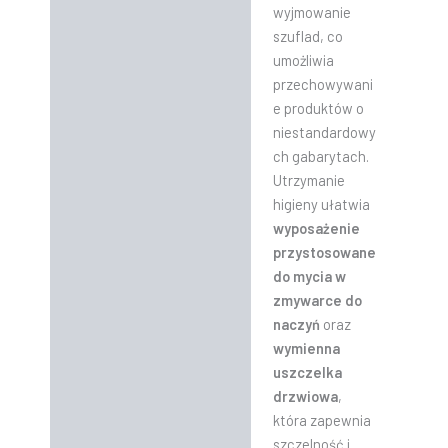
wyjmowanie
szuflad, co
umożliwia
przechowywani
e produktów o
niestandardowy
ch gabarytach.
Utrzymanie
higieny ułatwia
wyposażenie
przystosowane
do mycia w
zmywarce do
naczyń
oraz
wymienna
uszczelka
drzwiowa
,
która zapewnia
szczelność i