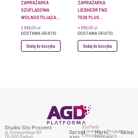
ZAMRAŻARKA
ZAMRAŻARKA
SZUFLADOWA
LIEBHERR FND
WOLNOSTOJĄCA
7026 PLUS
GN 46VD25 PEAK
NOFROST
2 999,00
zł
4 899,00
zł
NOFROST
DOSTAWA GRATIS
DOSTAWA GRATIS
Dodaj do koszyka
Dodaj do koszyka
Studio Sto Procent
Szuflady
grzewcze
Sprzęt
Marki
Produkty
Sklep
ul. Słowackiego 83
Chłodziarko
Elica
26-600 Radom
AGD
Produkty
-