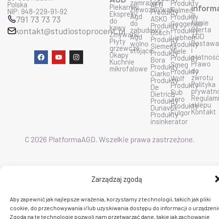
zamrażarki
Produkty
Polska
AEG
Piekarniki
inform
Zlewozmywaki
Falmec
NIP: 948-229-91-92
Produkty
Ekspresy
O
Agd
Produkty
791 73 73 73
ASKO
do
firmie
do
Geggenau
Produkty
kawy
Oferta
kontakt@studiostoprocent.pl
zabudowy
Produkty
Bosch
Zmywarki
AGD
Agd
Liebherr
Produkty
Płyty
Dostaw
wolno
Produkty
Siemens
grzewcze
i
stojące
Miele
Produkty
F
Y
I
Okapy
płatnoś
Produkty
Bora
a
o
n
Kuchnie
Prawo
Smeg
Produkty
c
u
s
mikrofalowe
do
Produkty
Ciarko
e
t
t
zwrotu
Wolf
Produkty
b
u
a
Polityka
Produkty
De
o
b
g
prywatn
Sub
Dietrich
o
e
r
Regulam
Zero
Produkty
k
a
sklepu
Produkty
Dunavox
m
Kontakt
Fulgor
Produkty
insinkerator
C 2026 PlatformaAGD. Wszelkie prawa zastrzeżone.
Zarządzaj zgodą
Aby zapewnić jak najlepsze wrażenia, korzystamy z technologii, takich jak pliki
cookie, do przechowywania i/lub uzyskiwania dostępu do informacji o urządzeni
Zgoda na te technologie pozwoli nam przetwarzać dane, takie jak zachowanie