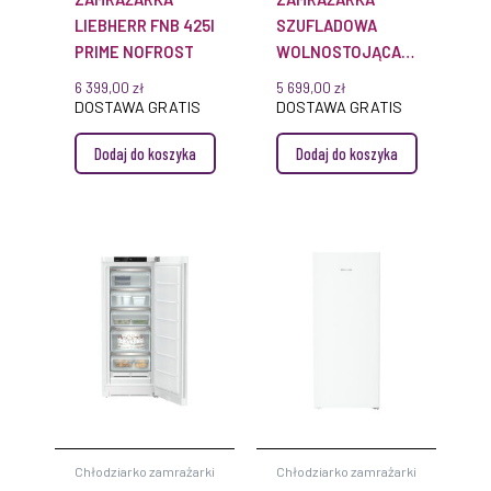
LIEBHERR FNB 425I
SZUFLADOWA
PRIME NOFROST
WOLNOSTOJĄCA
FND 505I PRIME
6 399,00
zł
5 699,00
zł
NOFROST
DOSTAWA GRATIS
DOSTAWA GRATIS
Dodaj do koszyka
Dodaj do koszyka
Chłodziarko zamrażarki
Chłodziarko zamrażarki