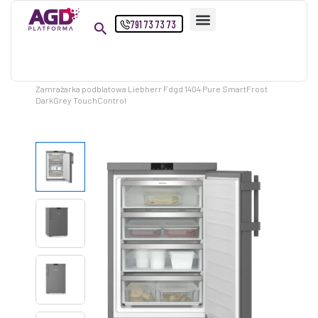
Przejdź
791 73 73 73
do
treści
Strona główna
Produkty
Zamrażarka podblatowa Liebherr Fdgd 1404 Pure SmartFrost
DarkGrey TouchControl
ilość
Zamrażarka
podblatowa
Liebherr
Fdgd
1404
Pure
SmartFrost
DarkGrey
TouchControl