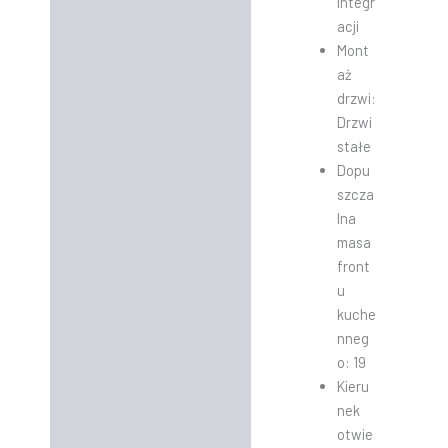
integr
acji
Mont
aż
drzwi:
Drzwi
stałe
Dopu
szcza
lna
masa
front
u
kuche
nneg
o: 19
Kieru
nek
otwie