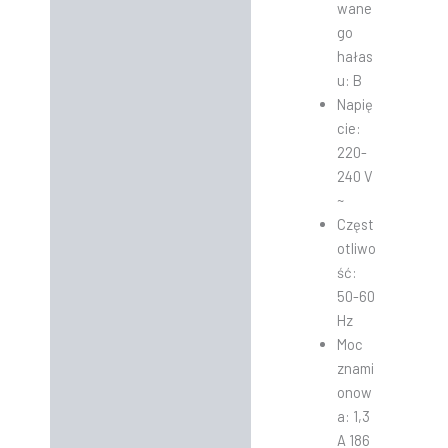
wane
go
hałas
u: B
Napię
cie:
220-
240 V
~
Częst
otliwo
ść:
50-60
Hz
Moc
znami
onow
a: 1,3
A 186