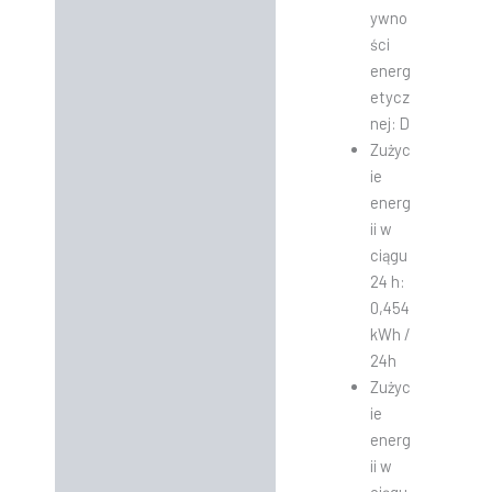
ywno
ści
energ
etycz
nej: D
Zużyc
ie
energ
ii w
ciągu
24 h:
0,454
kWh /
24h
Zużyc
ie
energ
ii w