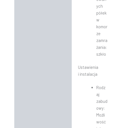
ych
półek
w
komor
ze
zamra
żania:
szkło
Ustawienia
i instalacja
Rodz
aj
zabud
owy:
Możli
wość