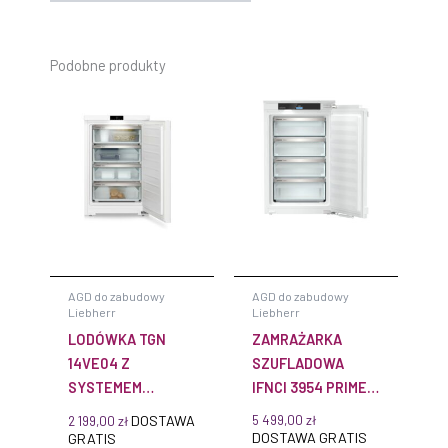
Podobne produkty
AGD do zabudowy
AGD do zabudowy
Liebherr
Liebherr
LODÓWKA TGN
ZAMRAŻARKA
14VE04 Z
SZUFLADOWA
SYSTEMEM
IFNCI 3954 PRIME
NOFROST
NOFROST DO
DOSTAWA
5 499,00
zł
2 199,00
zł
ZABUDOWY
DOSTAWA GRATIS
GRATIS