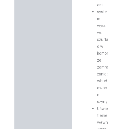
ami
syste
m
wysu
wu
szufla
d w
komor
ze
zamra
żania:
wbud
owan
e
szyny
Oświe
tlenie
wewn