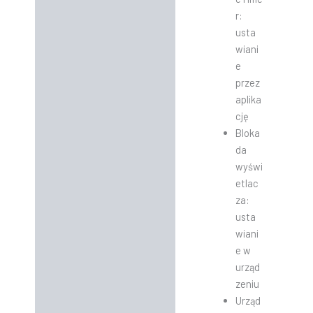
r:
usta
wiani
e
przez
aplika
cję
Bloka
da
wyświ
etlac
za:
usta
wiani
e w
urząd
zeniu
Urząd