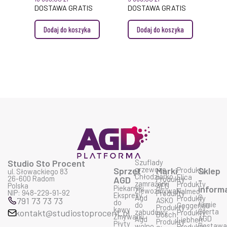
DOSTAWA GRATIS
DOSTAWA GRATIS
Dodaj do koszyka
Dodaj do koszyka
Studio Sto Procent
Szuflady
grzewcze
Sprzęt
Marki
Produkty
Sklep
ul. Słowackiego 83
Chłodziarko
Elica
26-600 Radom
AGD
Produkty
-
zamrażarki
Produkty
Polska
AEG
Piekarniki
inform
Zlewozmywaki
Falmec
NIP: 948-229-91-92
Produkty
Ekspresy
O
Agd
Produkty
791 73 73 73
ASKO
do
firmie
do
Geggenau
Produkty
kawy
Oferta
kontakt@studiostoprocent.pl
zabudowy
Produkty
Bosch
Zmywarki
AGD
Agd
Liebherr
Produkty
Płyty
Dostaw
wolno
Produkty