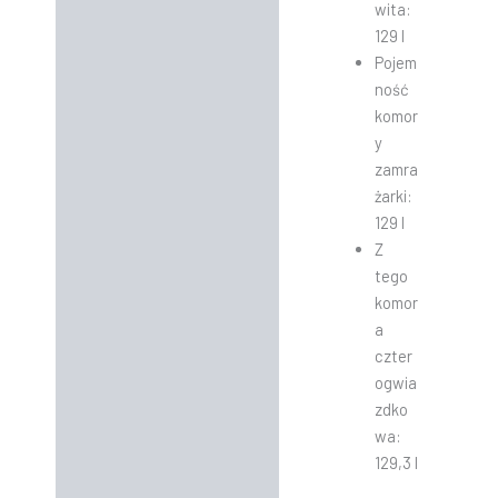
wita:
129 l
Pojem
ność
komor
y
zamra
żarki:
129 l
Z
tego
komor
a
czter
ogwia
zdko
wa:
129,3 l