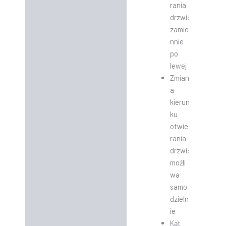
rania
drzwi:
zamie
nnie
po
lewej
Zmian
a
kierun
ku
otwie
rania
drzwi:
możli
wa
samo
dzieln
ie
Kąt