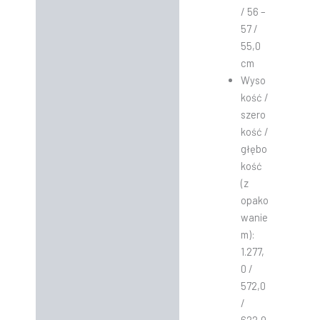
/ 56 –
57 /
55,0
cm
Wyso
kość /
szero
kość /
głębo
kość
(z
opako
wanie
m):
1.277,
0 /
572,0
/
622,0