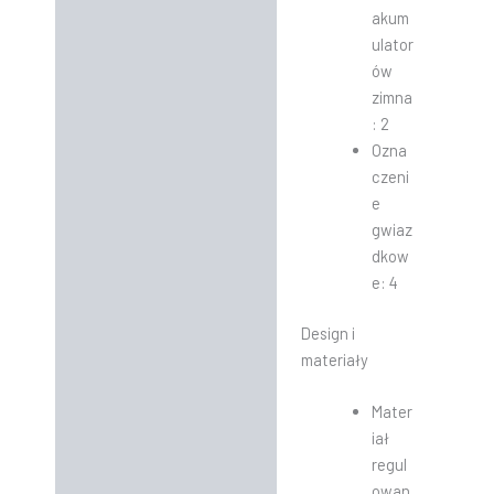
akum
ulator
ów
zimna
: 2
Ozna
czeni
e
gwiaz
dkow
e: 4
Design i
materiały
Mater
iał
regul
owan