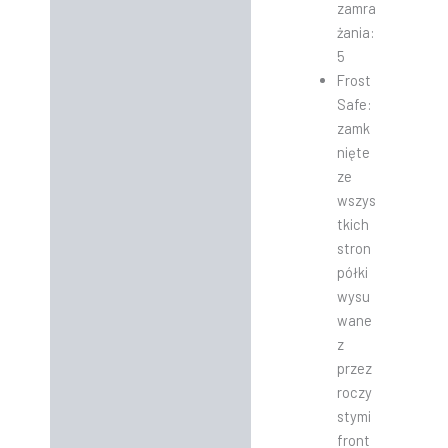
zamra
żania:
5
Frost
Safe:
zamk
nięte
ze
wszys
tkich
stron
półki
wysu
wane
z
przez
roczy
stymi
front