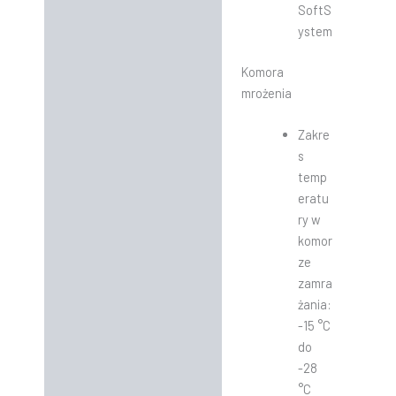
SoftS
ystem
Komora
mrożenia
Zakre
s
temp
eratu
ry w
komor
ze
zamra
żania:
-15 °C
do
-28
°C