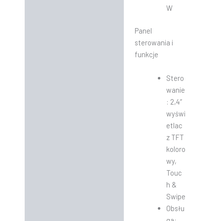
W
Panel
sterowania i
funkcje
Stero
wanie
: 2,4“
wyświ
etlac
z TFT
koloro
wy,
Touc
h &
Swipe
Obsłu
ga: