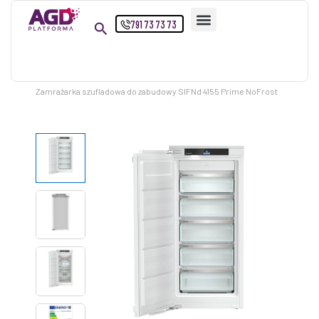
Przejdź
791 73 73 73
do
treści
Strona główna
Produkty
Zamrażarka szufladowa do zabudowy SIFNd 4155 Prime NoFrost