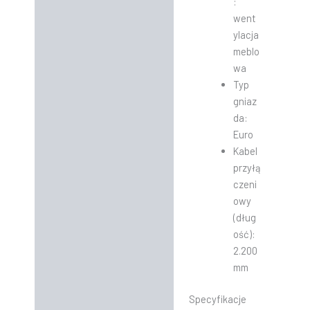
:
went
ylacja
meblo
wa
Typ
gniaz
da:
Euro
Kabel
przyłą
czeni
owy
(dług
ość):
2.200
mm
Specyfikacje