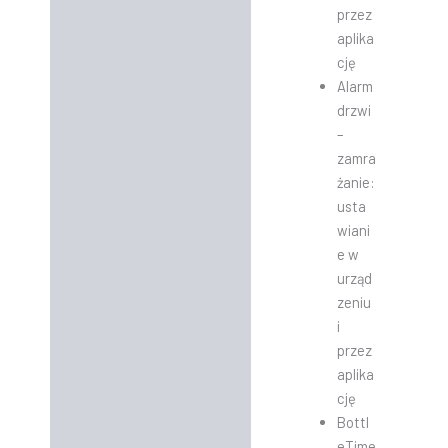
przez
aplika
cję
Alarm
drzwi
–
zamra
żanie:
usta
wiani
e w
urząd
zeniu
i
przez
aplika
cję
Bottl
eTime