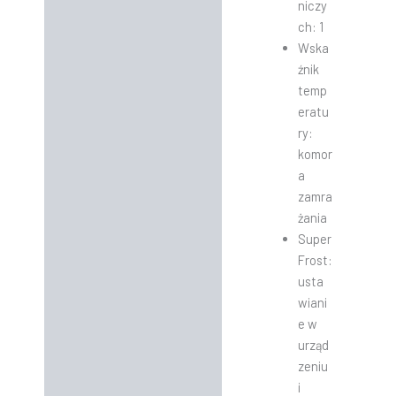
niczy
ch: 1
Wska
źnik
temp
eratu
ry:
komor
a
zamra
żania
Super
Frost:
usta
wiani
e w
urząd
zeniu
i