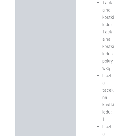
Tack
a na
kostki
lodu:
Tack
a na
kostki
lodu z
pokry
wką
Liczb
a
tacek
na
kostki
lodu:
1
Liczb
a