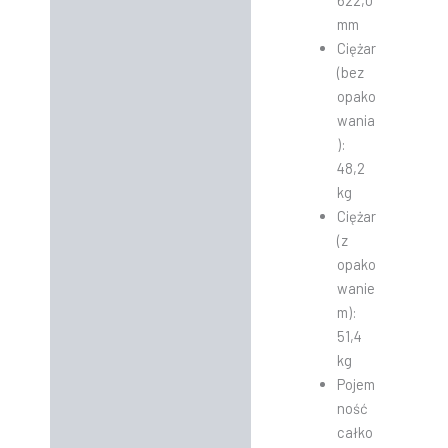
mm
Ciężar
(bez
opako
wania
):
48,2
kg
Ciężar
(z
opako
wanie
m):
51,4
kg
Pojem
ność
całko