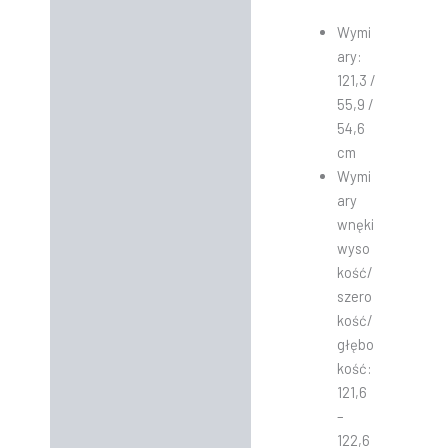
Wymi
ary:
121,3 /
55,9 /
54,6
cm
Wymi
ary
wnęki
wyso
kość/
szero
kość/
głębo
kość:
121,6
–
122,6