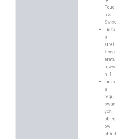
Touc
h &
Swipe
Liczb
a
stref
temp
eratu
rowyc
h: 1
Liczb
a
regul
owan
ych
obieg
ów
chłod