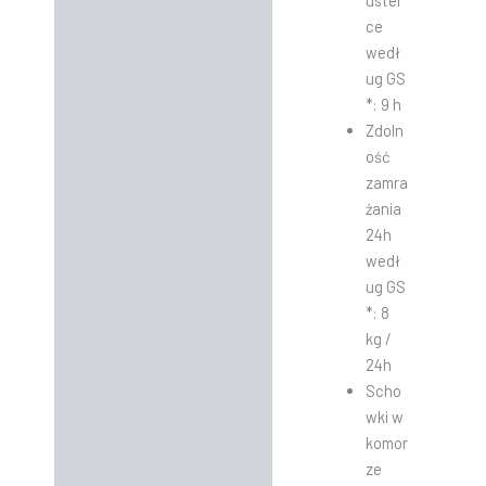
uster
ce
wedł
ug GS
*: 9 h
Zdoln
ość
zamra
żania
24h
wedł
ug GS
*: 8
kg /
24h
Scho
wki w
komor
ze