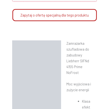
Zapytaj o ofertę specjalną dla tego produktu
Zamrażarka
Opis
szufladowa do
Informacje dodatkowe
zabudowy
Liebherr
SIFNd
Instrukcje
4155 Prime
NoFrost
Moc wyjściowa i
zużycie energii
Klasa
efekt