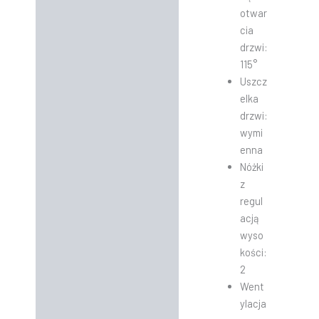
otwar
cia
drzwi:
115°
Uszcz
elka
drzwi:
wymi
enna
Nóżki
z
regul
acją
wyso
kości:
2
Went
ylacja