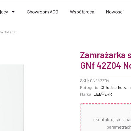
jący
Showroom AGD
Współpraca
Nowości
04 NoFrost
Zamrażarka s
GNf 42Z04 N
SKU:
GNf 42Z04
Kategorie:
Chłodziarko zam
Marka:
LIEBHERR
skontaktuj się z n
parametrach 