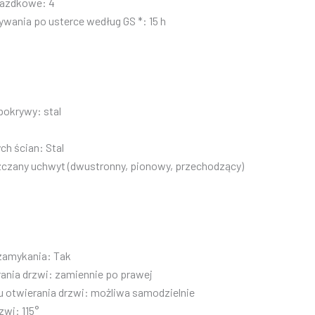
iazdkowe: 4
wania po usterce według GS *: 15 h
pokrywy: stal
ch ścian: Stal
zany uchwyt (dwustronny, pionowy, przechodzący)
amykania: Tak
ania drzwi: zamiennie po prawej
u otwierania drzwi: możliwa samodzielnie
zwi: 115°