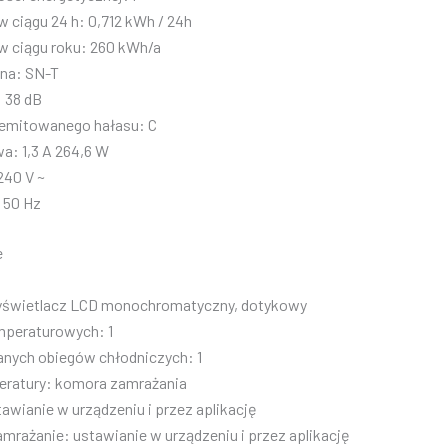
 w ciągu 24 h: 0,712 kWh / 24h
 w ciągu roku: 260 kWh/a
zna: SN-T
 38 dB
emitowanego hałasu: C
: 1,3 A 264,6 W
240 V ~
 50 Hz
e
yświetlacz LCD monochromatyczny, dotykowy
emperaturowych: 1
anych obiegów chłodniczych: 1
ratury: komora zamrażania
awianie w urządzeniu i przez aplikację
amrażanie: ustawianie w urządzeniu i przez aplikację