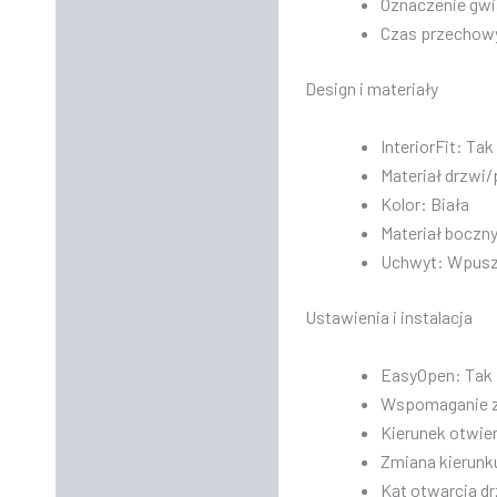
Oznaczenie gw
Czas przechowy
Design i materiały
InteriorFit: Tak
Materiał drzwi/
Kolor: Biała
Materiał boczny
Uchwyt: Wpuszc
Ustawienia i instalacja
EasyOpen: Tak
Wspomaganie z
Kierunek otwier
Zmiana kierunk
Kąt otwarcia dr