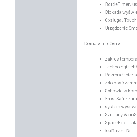
BottleTimer: us
Blokada wyświe
Obsługa: Touch
Urządzenie Sm
Komora mrożenia
Zakres temperat
Technologia ch
Rozmrażanie: 
Zdolność zamraż
Schowki w kom
FrostSafe: zam
system wysuwu
Szuflady Vario
SpaceBox: Tak
IceMaker: Nr