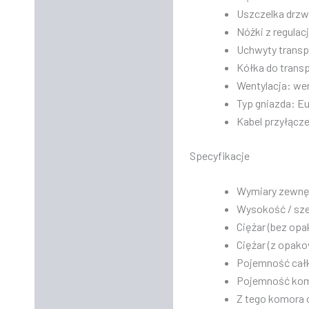
Uszczelka drzw
Nóżki z regulac
Uchwyty transpo
Kółka do transp
Wentylacja: wen
Typ gniazda: E
Kabel przyłącz
Specyfikacje
Wymiary zewnętr
Wysokość / szer
Ciężar (bez opa
Ciężar (z opako
Pojemność całk
Pojemność komo
Z tego komora 