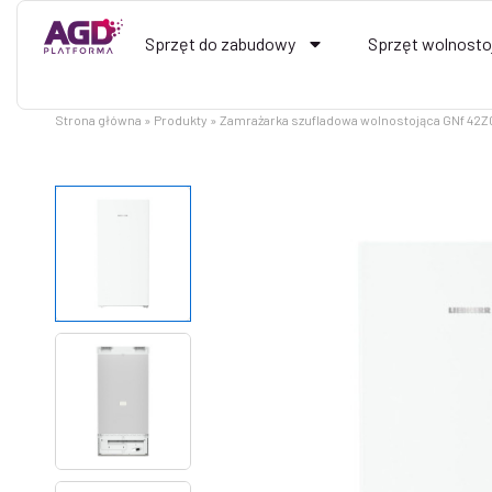
Przejdź
do
Sprzęt do zabudowy
Sprzęt wolnosto
treści
Strona główna
Produkty
Zamrażarka szufladowa wolnostojąca GNf 42Z