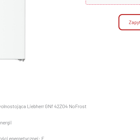
Zapyt
wolnostojąca
Liebherr
GNf 42Z04 NoFrost
nergii
ości energetycznej: F