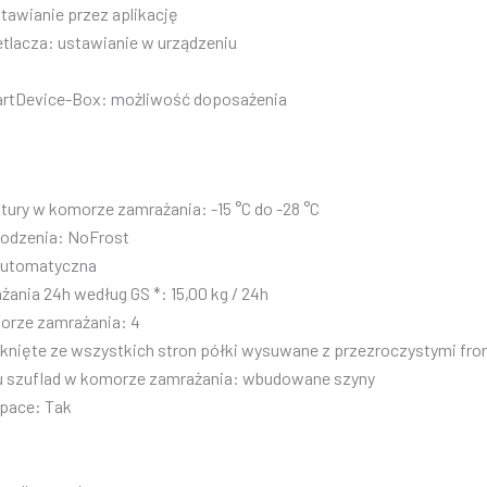
tawianie przez aplikację
tlacza: ustawianie w urządzeniu
artDevice-Box: możliwość doposażenia
ury w komorze zamrażania: -15 °C do -28 °C
łodzenia: NoFrost
automatyczna
ania 24h według GS *: 15,00 kg / 24h
orze zamrażania: 4
knięte ze wszystkich stron półki wysuwane z przezroczystymi fro
 szuflad w komorze zamrażania: wbudowane szyny
Space: Tak