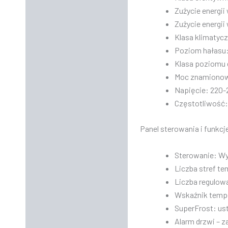
Zużycie energii
Zużycie energii
Klasa klimatyc
Poziom hałasu:
Klasa poziomu 
Moc znamionowa
Napięcie: 220-
Częstotliwość:
Panel sterowania i funkcj
Sterowanie: W
Liczba stref t
Liczba regulow
Wskaźnik tempe
SuperFrost: ust
Alarm drzwi – z