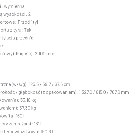
i: wymienna
ją wysokości: 2
rtowe: Przód i tył
ortu z tyłu: Tak
tylacja przednia
uro
eniowy (długość): 2.100 mm
zne (w/s/g): 125,5 / 59,7 / 67,5 cm
okość / głębokość (z opakowaniem): 1.327,0 / 615,0 / 767,0 mm
kowania): 53,10 kg
waniem): 57,30 kg
owita: 160 l
ry zamrażarki: 161 l
czterogwiazdkowa: 160,6 l