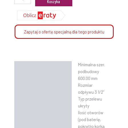
Koszyka
Zapytaj o ofertę specjalną dla tego produktu
Minimalna szer.
Opis
podbudowy
Informacje dodatkowe
600.00 mm
Rozmiar
Instrukcje
odpływu 3 1/2”
Typ przelewu
ukryty
Ilość otworów
(pod baterię,
pokrętło korka