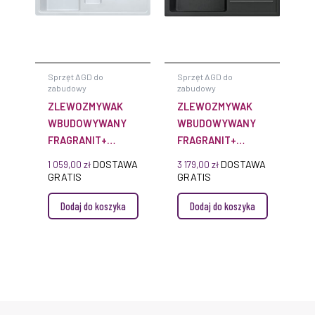
Sprzęt AGD do
Sprzęt AGD do
zabudowy
zabudowy
ZLEWOZMYWAK
ZLEWOZMYWAK
WBUDOWYWANY
WBUDOWYWANY
FRAGRANIT+
FRAGRANIT+
MALTA MLG 611
MYTHOS FUSION
DOSTAWA
DOSTAWA
1 059,00
zł
3 179,00
zł
MTF 611 PRAWY,
GRATIS
GRATIS
LEWY
Dodaj do koszyka
Dodaj do koszyka