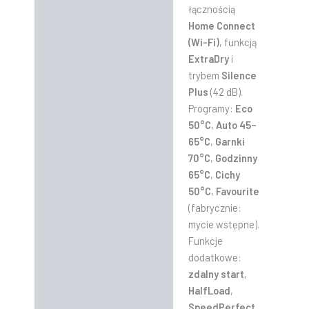
łącznością
Home Connect
(Wi-Fi)
, funkcją
ExtraDry
i
trybem
Silence
Plus
(42 dB).
Programy:
Eco
50°C
,
Auto 45–
65°C
,
Garnki
70°C
,
Godzinny
65°C
,
Cichy
50°C
,
Favourite
(fabrycznie:
mycie wstępne).
Funkcje
dodatkowe:
zdalny start
,
HalfLoad
,
SpeedPerfect