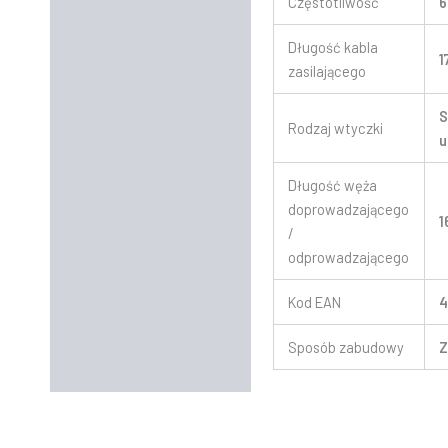
Częstotliwość
6
Długość kabla
1
zasilającego
S
Rodzaj wtyczki
u
Długość węża
doprowadzającego
1
/
odprowadzającego
Kod EAN
4
Sposób zabudowy
Z