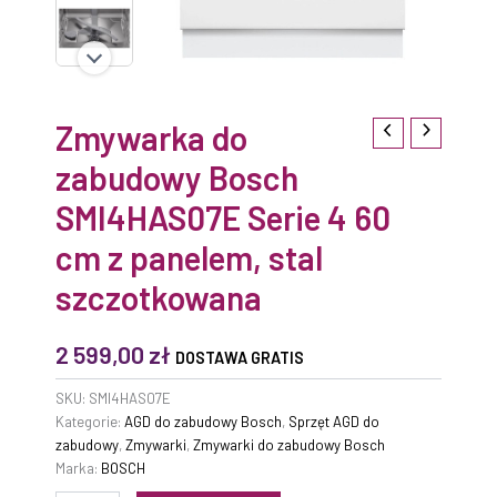
stal
szczotkowana
Zmywarka do
zabudowy Bosch
SMI4HAS07E Serie 4 60
cm z panelem, stal
szczotkowana
2 599,00
zł
DOSTAWA GRATIS
SKU:
SMI4HAS07E
Kategorie:
AGD do zabudowy Bosch
,
Sprzęt AGD do
zabudowy
,
Zmywarki
,
Zmywarki do zabudowy Bosch
Marka:
BOSCH