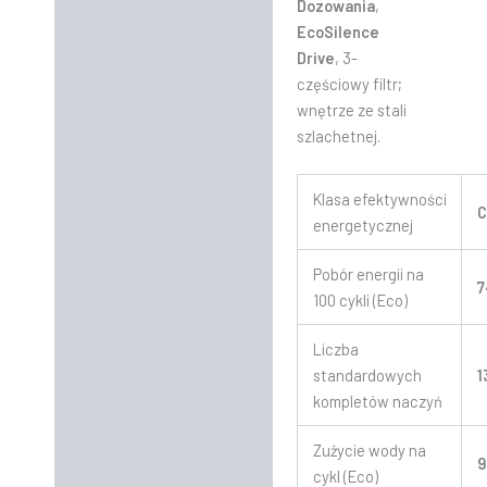
Dozowania
,
EcoSilence
Drive
, 3-
częściowy filtr;
wnętrze ze stali
szlachetnej.
Klasa efektywności
energetycznej
Pobór energii na
7
100 cykli (Eco)
Liczba
standardowych
1
kompletów naczyń
Zużycie wody na
9
cykl (Eco)