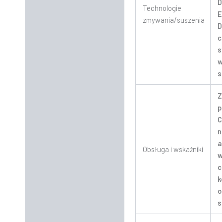
D
Technologie
E
zmywania/suszenia
D
c
s
w
s
Z
p
C
n
a
Obsługa i wskaźniki
w
c
k
o
s