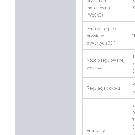
przestrzeń
8
instalacyjna
(WxSxG)
Głębokość przy
drzwiach
1
otwartych 90°
T
Nóżki o regulowanej
z
wysokości
6
P
Regulacja cokołu
p
E
4
7
6
Programy
5