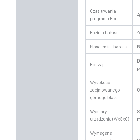
Czas trwania
4
programu Eco
Poziom hałasu
4
Klasa emisji hałasu
D
Rodzaj
p
Wysokość
zdejmowanego
górnego blatu
Wymiary
8
urządzenia (WxSxG)
Wymagana