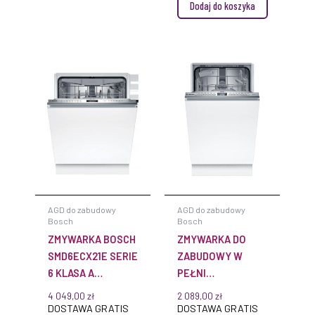
Dodaj do koszyka
AGD do zabudowy
AGD do zabudowy
Bosch
Bosch
ZMYWARKA BOSCH
ZMYWARKA DO
SMD6ECX21E SERIE
ZABUDOWY W
6 KLASA A
PEŁNI
EFFICIENTDRY
ZINTEGROWANA
4 049,00
zł
2 089,00
zł
HOME CONNECT
BOSCH
DOSTAWA GRATIS
DOSTAWA GRATIS