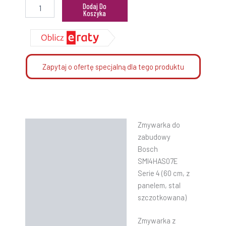
Dodaj Do
Koszyka
Zapytaj o ofertę specjalną dla tego produktu
Zmywarka do
Opis
zabudowy
Informacje dodatkowe
Bosch
SMI4HAS07E
Instrukcje
Serie 4 (60 cm, z
panelem, stal
szczotkowana)
Zmywarka z