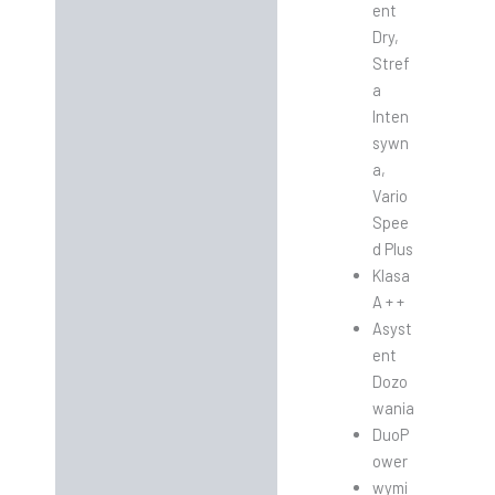
ent
Dry,
Stref
a
Inten
sywn
a,
Vario
Spee
d Plus
Klasa
A + +
Asyst
ent
Dozo
wania
DuoP
ower
wymi