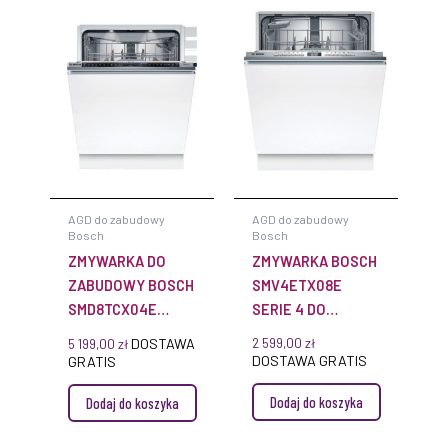
AGD do zabudowy
AGD do zabudowy
Bosch
Bosch
ZMYWARKA DO
ZMYWARKA BOSCH
ZABUDOWY BOSCH
SMV4ETX08E
SMD8TCX04E
SERIE 4 DO
SERIE 8 KLASA A
ZABUDOWY 60 CM
DOSTAWA
2 599,00
zł
5 199,00
zł
PERFECTDRY
DOSTAWA GRATIS
GRATIS
HOME CONNECT
Dodaj do koszyka
Dodaj do koszyka