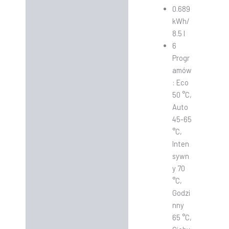
0.689
kWh/
8.5 l
6
Progr
amów
: Eco
50 °C,
Auto
45-65
°C,
Inten
sywn
y 70
°C,
Godzi
nny
65 °C,