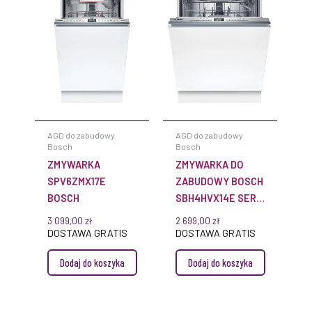
AGD do zabudowy
AGD do zabudowy
Bosch
Bosch
ZMYWARKA
ZMYWARKA DO
SPV6ZMX17E
ZABUDOWY BOSCH
BOSCH
SBH4HVX14E SERIE
4 60 CM W PEŁNI
3 099,00
zł
2 699,00
zł
ZINTEGROWANA
DOSTAWA GRATIS
DOSTAWA GRATIS
Dodaj do koszyka
Dodaj do koszyka