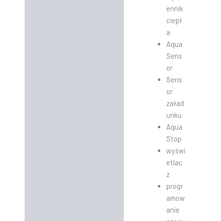
ennik
ciepł
a
Aqua
Sens
or
Sens
or
załad
unku
Aqua
Stop
wyświ
etlac
z
progr
amow
anie