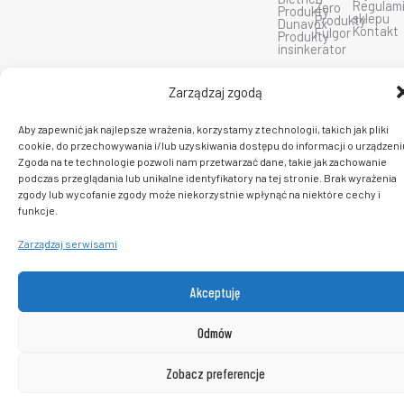
Regulam
Zero
Produkty
k
a
sklepu
Produkty
Dunavox
m
Kontakt
Fulgor
Produkty
insinkerator
C 2026 PlatformaAGD. Wszelkie prawa zastrzeżone.
Zarządzaj zgodą
Aby zapewnić jak najlepsze wrażenia, korzystamy z technologii, takich jak pliki
cookie, do przechowywania i/lub uzyskiwania dostępu do informacji o urządzeni
Zgoda na te technologie pozwoli nam przetwarzać dane, takie jak zachowanie
podczas przeglądania lub unikalne identyfikatory na tej stronie. Brak wyrażenia
zgody lub wycofanie zgody może niekorzystnie wpłynąć na niektóre cechy i
funkcje.
Zarządzaj serwisami
Akceptuję
Odmów
Zobacz preferencje
0