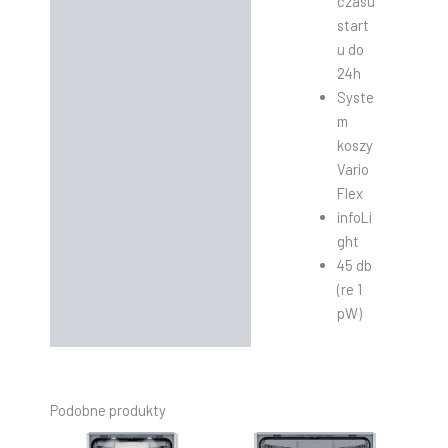
czasu
start
u do
24h
Syste
m
koszy
Vario
Flex
infoLi
ght
45 db
(re 1
pW)
Podobne produkty