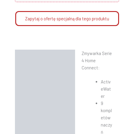
Zapytaj o ofertę specjalną dla tego produktu
Zmywarka Serie
Opis
4 Home
Informacje dodatkowe
Connect:
Instrukcje
Activ
eWat
er
9
kompl
etów
naczy
ń