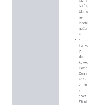
Cichy
50 °C,
Ulubio
ne,
Machi
neCar
e
4
Funkc
je
dodat
kowe:
Home
Conn
ect –
zdaln
y
start,
Effici