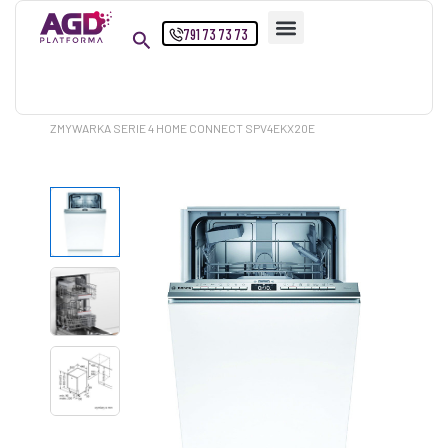
Przejdź
791 73 73 73
do
treści
Strona główna
Produkty
ZMYWARKA SERIE 4 HOME CONNECT SPV4EKX20E