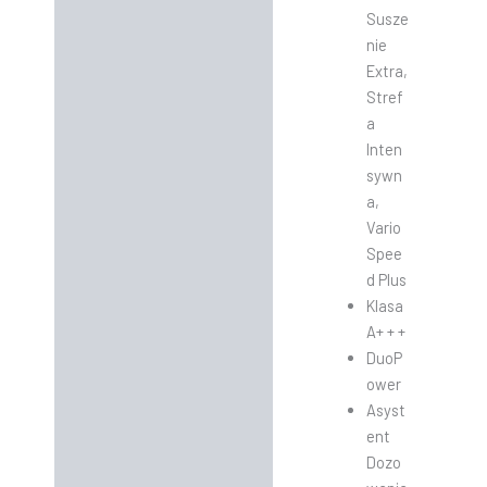
Susze
nie
Extra,
Stref
a
Inten
sywn
a,
Vario
Spee
d Plus
Klasa
A+ + +
DuoP
ower
Asyst
ent
Dozo