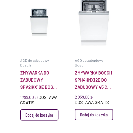
AGD do zabudowy
AGD do zabudowy
Bosch
Bosch
ZMYWARKA DO
ZMYWARKA BOSCH
ZABUDOWY
SPH4HMX12E DO
SPV2IKX10E BOSCH
ZABUDOWY 45 CM
SERIE 2
Z ZAWIASAMI
DOSTAWA
2 959,00
zł
1 799,00
zł
VARIO SERIA 4
DOSTAWA GRATIS
GRATIS
Dodaj do koszyka
Dodaj do koszyka