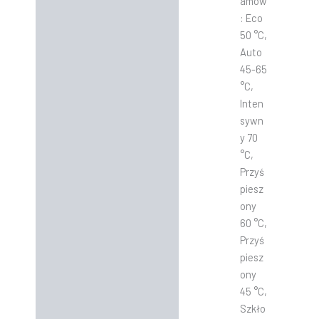
amów
: Eco
50 °C,
Auto
45-65
°C,
Inten
sywn
y 70
°C,
Przyś
piesz
ony
60 °C,
Przyś
piesz
ony
45 °C,
Szkło