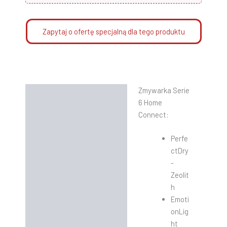
Zapytaj o ofertę specjalną dla tego produktu
Zmywarka Serie
Opis
6 Home
Informacje dodatkowe
Connect:
Instrukcje
Perfe
ctDry
-
Zeolit
h
Emoti
onLig
ht