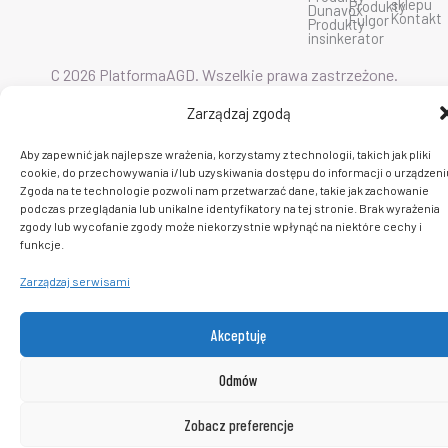
sklepu
Produkty
Dunavox
m
Kontakt
Fulgor
Produkty
insinkerator
C 2026 PlatformaAGD. Wszelkie prawa zastrzeżone.
Zarządzaj zgodą
Aby zapewnić jak najlepsze wrażenia, korzystamy z technologii, takich jak pliki
cookie, do przechowywania i/lub uzyskiwania dostępu do informacji o urządzeni
Zgoda na te technologie pozwoli nam przetwarzać dane, takie jak zachowanie
podczas przeglądania lub unikalne identyfikatory na tej stronie. Brak wyrażenia
zgody lub wycofanie zgody może niekorzystnie wpłynąć na niektóre cechy i
funkcje.
Zarządzaj serwisami
Akceptuję
Odmów
Zobacz preferencje
0