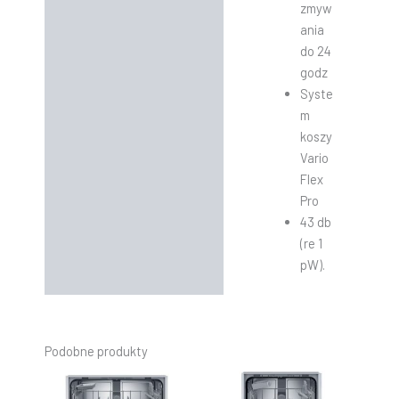
zmyw
ania
do 24
godz
Syste
m
koszy
Vario
Flex
Pro
43 db
(re 1
pW).
Podobne produkty