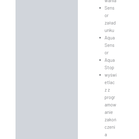
wania
Sens
or
załad
unku
Aqua
Sens
or
Aqua
Stop
wyświ
etlac
z z
progr
amow
anie
zakoń
czeni
a