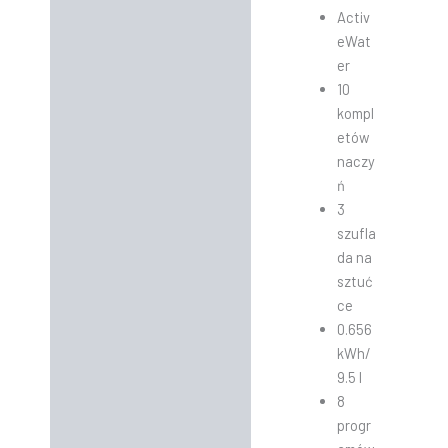
Activ
eWat
er
10
kompl
etów
naczy
ń
3
szufla
da na
sztuć
ce
0.656
kWh/
9.5 l
8
progr