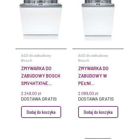
AGD do zabudowy
AGD do zabudowy
Bosch
Bosch
ZMYWARKA DO
ZMYWARKA DO
ZABUDOWY BOSCH
ZABUDOWY W
SMV4HTX14E
PEŁNI
SERIE 4 60 CM W
ZINTEGROWANA
2 249,00
zł
2 089,00
zł
PEŁNI
BOSCH
DOSTAWA GRATIS
DOSTAWA GRATIS
SPH4HKX10E 45 CM
Dodaj do koszyka
Dodaj do koszyka
SERIE 4