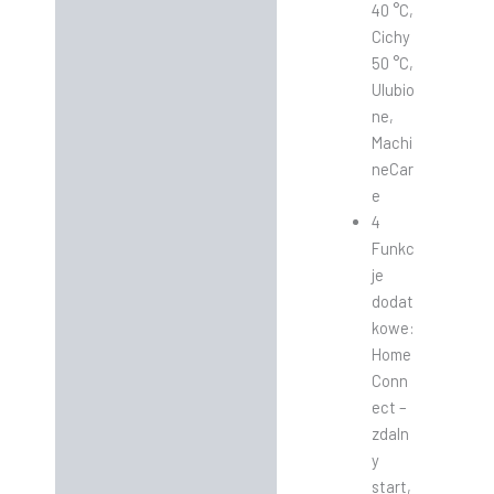
40 °C,
Cichy
50 °C,
Ulubio
ne,
Machi
neCar
e
4
Funkc
je
dodat
kowe:
Home
Conn
ect –
zdaln
y
start,