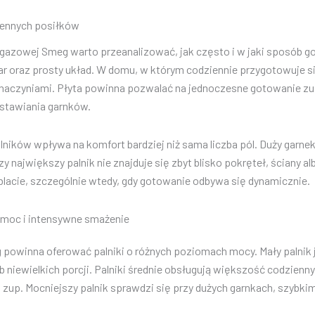
ziennych posiłków
 gazowej Smeg warto przeanalizować, jak często i w jaki sposób g
oraz prosty układ. W domu, w którym codziennie przygotowuje się 
naczyniami. Płyta powinna pozwalać na jednoczesne gotowanie zu
stawiania garnków.
ików wpływa na komfort bardziej niż sama liczba pól. Duży garnek,
y największy palnik nie znajduje się zbyt blisko pokręteł, ściany
blacie, szczególnie wtedy, gdy gotowanie odbywa się dynamicznie.
a moc i intensywne smażenie
powinna oferować palniki o różnych poziomach mocy. Mały palnik 
b niewielkich porcji. Palniki średnie obsługują większość codzienn
 zup. Mocniejszy palnik sprawdzi się przy dużych garnkach, szyb