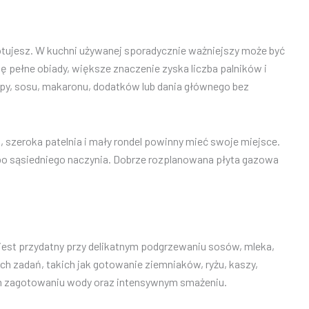
otujesz. W kuchni używanej sporadycznie ważniejszy może być
pełne obiady, większe znaczenie zyska liczba palników i
py, sosu, makaronu, dodatków lub dania głównego bez
 szeroka patelnia i mały rondel powinny mieć swoje miejsce.
 albo sąsiedniego naczynia. Dobrze rozplanowana płyta gazowa
jest przydatny przy delikatnym podgrzewaniu sosów, mleka,
ych zadań, takich jak gotowanie ziemniaków, ryżu, kaszy,
kim zagotowaniu wody oraz intensywnym smażeniu.