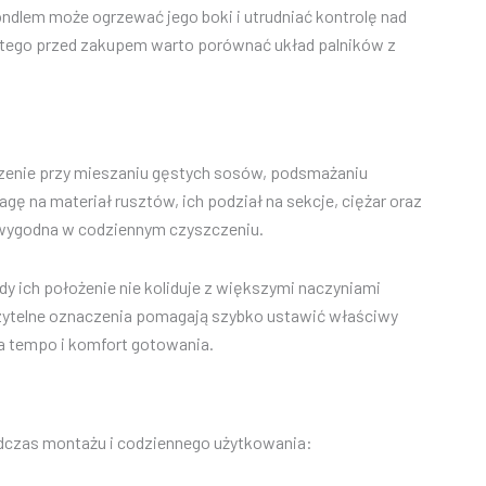
ndlem może ogrzewać jego boki i utrudniać kontrolę nad
latego przed zakupem warto porównać układ palników z
zenie przy mieszaniu gęstych sosów, podsmażaniu
gę na materiał rusztów, ich podział na sekcje, ciężar oraz
ż wygodna w codziennym czyszczeniu.
y ich położenie nie koliduje z większymi naczyniami
czytelne oznaczenia pomagają szybko ustawić właściwy
a tempo i komfort gotowania.
dczas montażu i codziennego użytkowania: