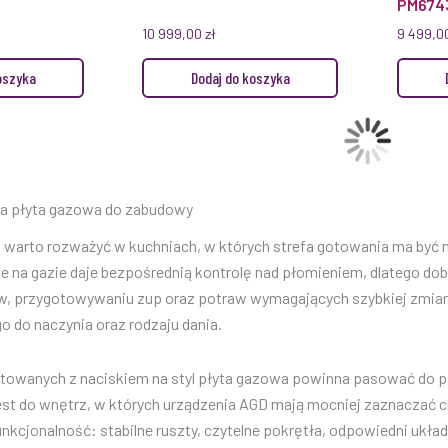
PM674
10 999,00
zł
9 499,0
oszyka
Dodaj do koszyka
ta płyta gazowa do zabudowy
warto rozważyć w kuchniach, w których strefa gotowania ma być ni
ie na gazie daje bezpośrednią kontrolę nad płomieniem, dlatego do
, przygotowywaniu zup oraz potraw wymagających szybkiej zmiany
 do naczynia oraz rodzaju dania.
towanych z naciskiem na styl płyta gazowa powinna pasować do pie
est do wnętrz, w których urządzenia AGD mają mocniej zaznaczać ch
nkcjonalność: stabilne ruszty, czytelne pokrętła, odpowiedni ukła