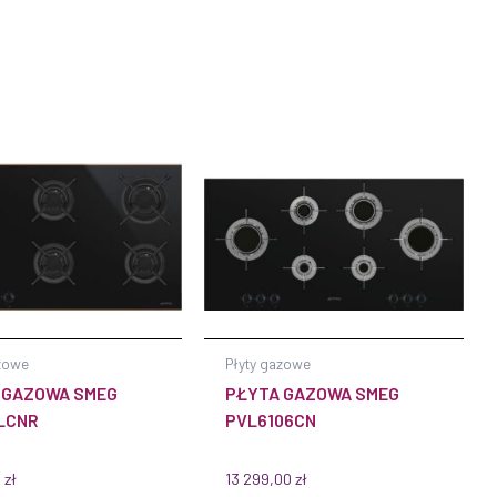
zowe
Płyty gazowe
 GAZOWA SMEG
PŁYTA GAZOWA SMEG
LCNR
PVL6106CN
0
zł
13 299,00
zł