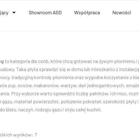
jący
Showroom AGD
Współpraca
Nowości
eg
to kategoria dla osób, które chcą gotować na żywym płomieniu i
udowy. Taka płyta sprawdzi się w domu lub mieszkaniu z instalacj
mocy, tradycyjną kontrolę płomienia oraz wygodne korzystanie z k
nia zup, sosów, makaronów, warzyw, dań jednogarnkowych, smaże
rzania. Przy wyborze warto sprawdzić liczbę palników, ich moc, roz
azu, materiał powierzchni, położenie pokręteł, szerokość płyty
 blatu, naczyń, rodzaju gazu i stylu całej kuchni.
stkich wyników: 7