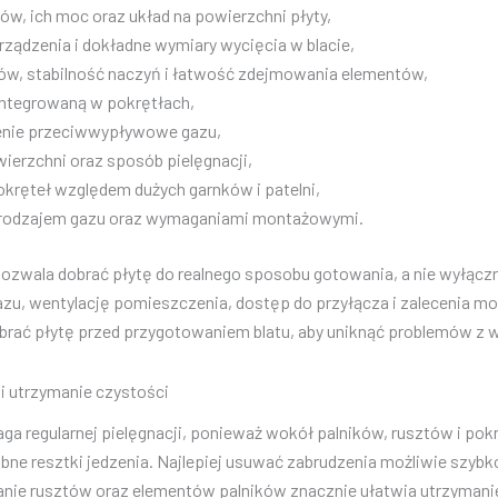
ków, ich moc oraz układ na powierzchni płyty,
rządzenia i dokładne wymiary wycięcia w blacie,
tów, stabilność naczyń i łatwość zdejmowania elementów,
integrowaną w pokrętłach,
enie przeciwwypływowe gazu,
ierzchni oraz sposób pielęgnacji,
okręteł względem dużych garnków i patelni,
 rodzajem gazu oraz wymaganiami montażowymi.
ozwala dobrać płytę do realnego sposobu gotowania, a nie wyłączn
azu, wentylację pomieszczenia, dostęp do przyłącza i zalecenia 
ybrać płytę przed przygotowaniem blatu, aby uniknąć problemów z 
 i utrzymanie czystości
a regularnej pielęgnacji, ponieważ wokół palników, rusztów i pokr
bne resztki jedzenia. Najlepiej usuwać zabrudzenia możliwie szybk
ie rusztów oraz elementów palników znacznie ułatwia utrzymani