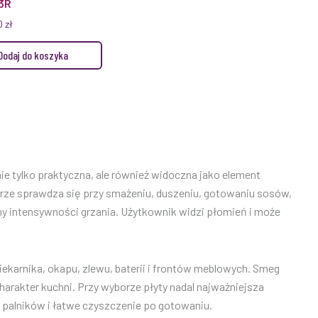
3R
0
zł
Dodaj do koszyka
e tylko praktyczna, ale również widoczna jako element
brze sprawdza się przy smażeniu, duszeniu, gotowaniu sosów,
 intensywności grzania. Użytkownik widzi płomień i może
karnika, okapu, zlewu, baterii i frontów meblowych. Smeg
arakter kuchni. Przy wyborze płyty nadal najważniejsza
d palników i łatwe czyszczenie po gotowaniu.