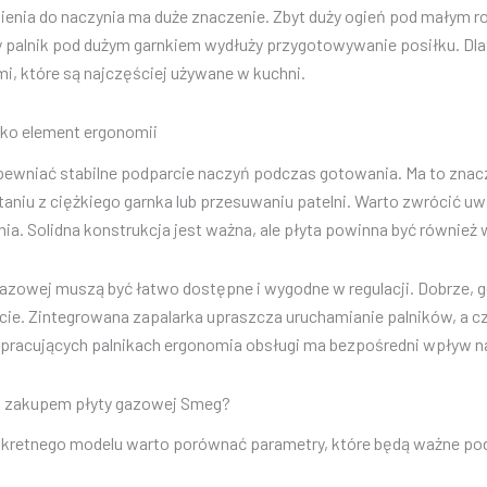
nia do naczynia ma duże znaczenie. Zbyt duży ogień pod małym ro
y palnik pod dużym garnkiem wydłuży przygotowywanie posiłku. D
mi, które są najczęściej używane w kuchni.
ako element ergonomii
ewniać stabilne podparcie naczyń podczas gotowania. Ma to znac
aniu z ciężkiego garnka lub przesuwaniu patelni. Warto zwrócić uwa
a. Solidna konstrukcja jest ważna, ale płyta powinna być równie
azowej muszą być łatwo dostępne i wygodne w regulacji. Dobrze, gd
cie. Zintegrowana zapalarka upraszcza uruchamianie palników, a 
u pracujących palnikach ergonomia obsługi ma bezpośredni wpływ n
d zakupem płyty gazowej Smeg?
kretnego modelu warto porównać parametry, które będą ważne po