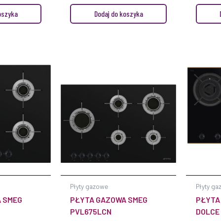
oszyka
Dodaj do koszyka
Płyty gazowe
Płyty ga
 SMEG
PŁYTA GAZOWA SMEG
PŁYTA
PVL675LCN
DOLCE 