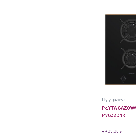
Płyty gazowe
PŁYTA GAZOWA
PV632CNR
4 499,00
zł