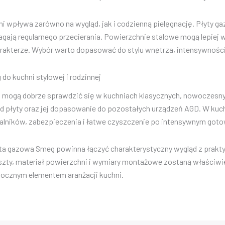
i wpływa zarówno na wygląd, jak i codzienną pielęgnację. Płyty ga
gają regularnego przecierania. Powierzchnie stalowe mogą lepiej 
rakterze. Wybór warto dopasować do stylu wnętrza, intensywnośc
do kuchni stylowej i rodzinnej
mogą dobrze sprawdzić się w kuchniach klasycznych, nowoczesnych,
d płyty oraz jej dopasowanie do pozostałych urządzeń AGD. W kuchn
lników, zabezpieczenia i łatwe czyszczenie po intensywnym goto
ta gazowa Smeg powinna łączyć charakterystyczny wygląd z praktycz
szty, materiał powierzchni i wymiary montażowe zostaną właściwi
ocznym elementem aranżacji kuchni.