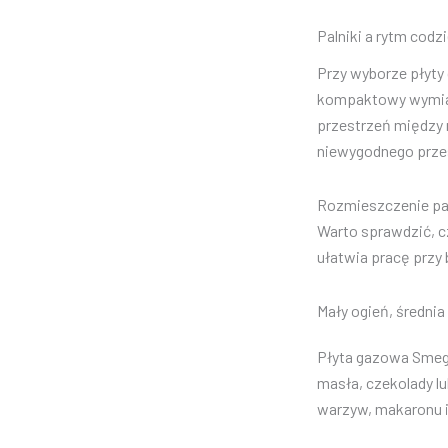
Palniki a rytm cod
Przy wyborze płyty
kompaktowy wymiar 
przestrzeń między 
niewygodnego prze
Rozmieszczenie paln
Warto sprawdzić, cz
ułatwia pracę przy 
Mały ogień, średni
Płyta gazowa Smeg 
masła, czekolady lu
warzyw, makaronu i