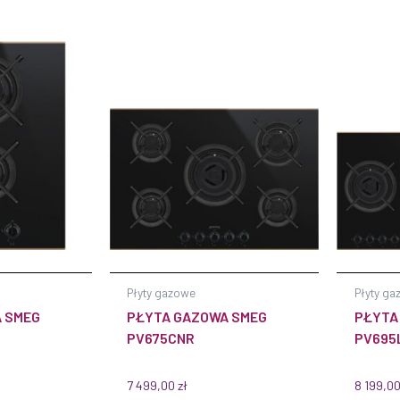
Płyty gazowe
Płyty ga
 SMEG
PŁYTA GAZOWA SMEG
PŁYTA
PV675CNR
PV695
7 499,00
zł
8 199,0