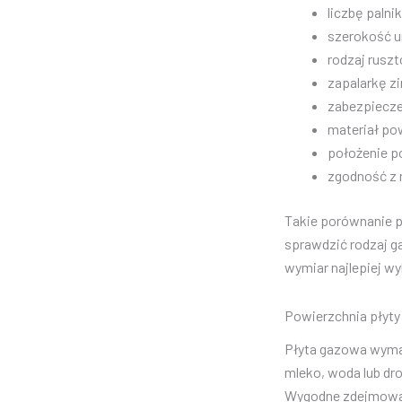
liczbę palni
szerokość u
rodzaj rusz
zapalarkę z
zabezpiecz
materiał pow
położenie p
zgodność z
Takie porównanie p
sprawdzić rodzaj g
wymiar najlepiej w
Powierzchnia płyty
Płyta gazowa wymag
mleko, woda lub dro
Wygodne zdejmowan