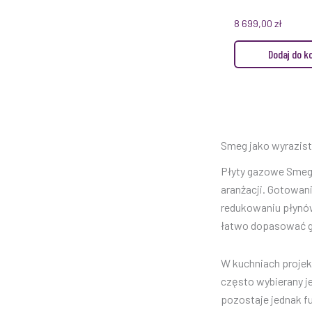
8 699,00
zł
Dodaj do k
Smeg jako wyrazis
Płyty gazowe Smeg 
aranżacji. Gotowan
redukowaniu płynów
łatwo dopasować go
W kuchniach projek
często wybierany j
pozostaje jednak fu