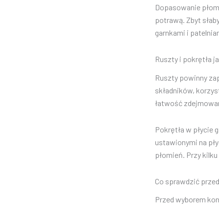
Dopasowanie płomie
potrawą. Zbyt słab
garnkami i patelnia
Ruszty i pokrętła j
Ruszty powinny zap
składników, korzyst
łatwość zdejmowani
Pokrętła w płycie g
ustawionymi na pły
płomień. Przy kilk
Co sprawdzić prze
Przed wyborem kon