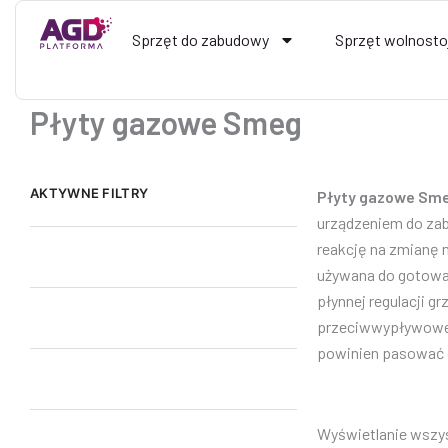
Przejdź
do
Sprzęt do zabudowy
Sprzęt wolnosto
treści
Płyty gazowe Smeg
AKTYWNE FILTRY
Płyty gazowe Sm
urządzeniem do zab
reakcję na zmianę 
używana do gotowa
płynnej regulacji g
przeciwwypływowe g
powinien pasować do
Wyświetlanie wszy