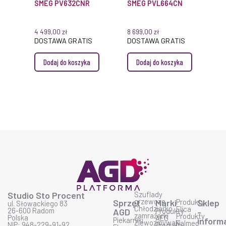
SMEG PV632CNR
SMEG PVL664CN
4 499,00
zł
8 699,00
zł
DOSTAWA GRATIS
DOSTAWA GRATIS
Dodaj do koszyka
Dodaj do koszyka
Studio Sto Procent
Szuflady
grzewcze
Sprzęt
Marki
Produkty
Sklep
ul. Słowackiego 83
Chłodziarko
Elica
26-600 Radom
AGD
Produkty
-
zamrażarki
Produkty
Polska
AEG
Piekarniki
inform
Zlewozmywaki
Falmec
NIP: 948-229-91-92
Produkty