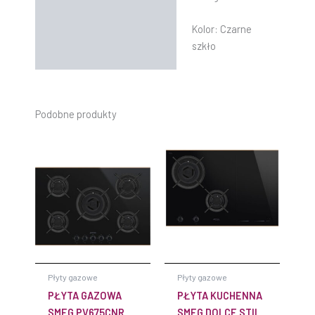
Kolor:
Czarne
szkło
Podobne produkty
Płyty gazowe
Płyty gazowe
PŁYTA GAZOWA
PŁYTA KUCHENNA
SMEG PV675CNR
SMEG DOLCE STIL