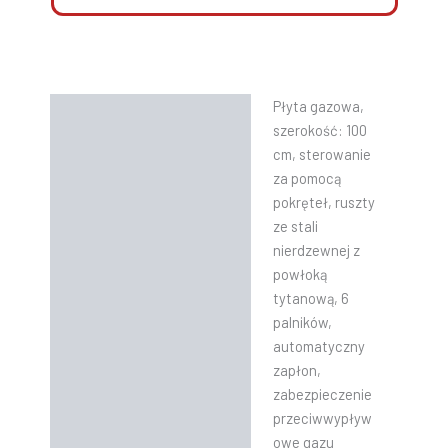
Płyta gazowa,
Opis
szerokość: 100
Informacje dodatkowe
cm, sterowanie
za pomocą
Instrukcje
pokręteł, ruszty
ze stali
nierdzewnej z
powłoką
tytanową, 6
palników,
automatyczny
zapłon,
zabezpieczenie
przeciwwypływ
owe gazu