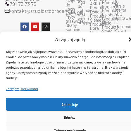
Ekspresy
O
Agd
Produkty
791 73 73 73
ASKO
do
firmie
do
Geggenau
Produkty
kawy
Oferta
kontakt@studiostoprocent.pl
zabudowy
Produkty
Bosch
Zmywarki
AGD
Agd
Liebherr
Produkty
Płyty
Dostaw
wolno
Produkty
Siemens
grzewcze
i
stojące
Miele
Produkty
F
Y
I
Okapy
płatnoś
Produkty
Bora
a
o
n
Kuchnie
Prawo
Smeg
Produkty
c
u
s
mikrofalowe
do
Produkty
Ciarko
e
t
t
zwrotu
Wolf
Zarządzaj zgodą
Produkty
b
u
a
Polityka
Produkty
De
o
b
g
prywatn
Sub
Dietrich
o
e
r
Regulam
Zero
Aby zapewnić jak najlepsze wrażenia, korzystamy z technologii, takich jak pliki
Produkty
k
a
sklepu
Produkty
Dunavox
m
cookie, do przechowywania i/lub uzyskiwania dostępu do informacji o urządzeni
Kontakt
Fulgor
Produkty
Zgoda na te technologie pozwoli nam przetwarzać dane, takie jak zachowanie
insinkerator
podczas przeglądania lub unikalne identyfikatory na tej stronie. Brak wyrażenia
zgody lub wycofanie zgody może niekorzystnie wpłynąć na niektóre cechy i
C 2026 PlatformaAGD. Wszelkie prawa zastrzeżone.
funkcje.
Zarządzaj serwisami
Akceptuję
Odmów
Zobacz preferencje
0