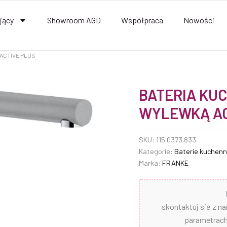
jący
Showroom AGD
Współpraca
Nowości
ACTIVE PLUS
BATERIA KU
WYLEWKĄ AC
SKU:
115.0373.833
Kategorie:
Baterie kuchen
Marka:
FRANKE
skontaktuj się z n
parametrach 