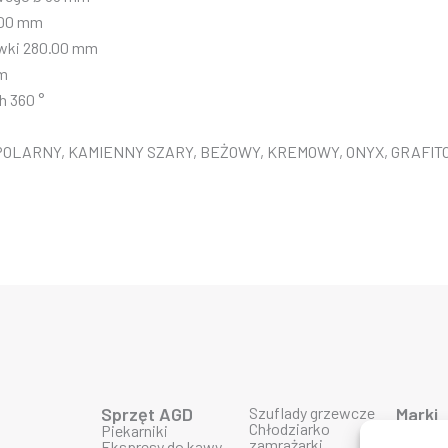
.00 mm
wki 280.00 mm
mm
h 360 °
 POLARNY, KAMIENNY SZARY, BEŻOWY, KREMOWY, ONYX, GRAFIT
Sprzęt AGD
Szuflady grzewcze
Marki
Chłodziarko
Piekarniki
Produk
zamrażarki
Ekspresy do kawy
Produk