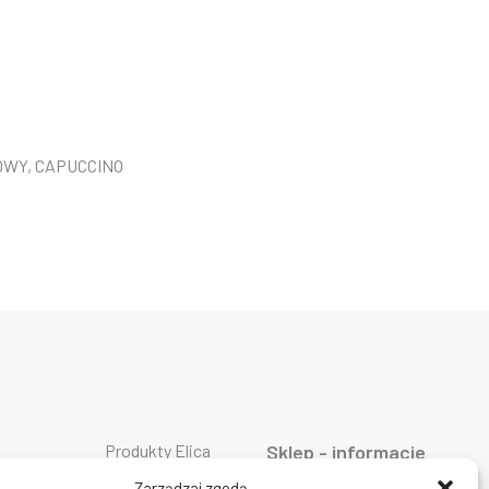
OWY, CAPUCCINO
Produkty Elica
Sklep - informacje
Produkty Falmec
ty AEG
O firmie
Produkty Geggenau
ty ASKO
Oferta
Zarządzaj zgodą