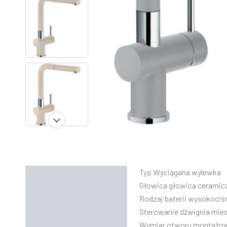
Typ Wyciągana wylewka
Opis
Głowica głowica ceramic
Informacje dodatkowe
Rodzaj baterii wysokociś
Sterowanie dźwignia mie
Instrukcje
Wymiar otworu montażo