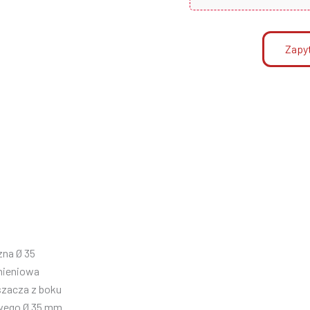
Zapyt
zna Ø 35
nieniowa
szacza z boku
wego Ø 35 mm