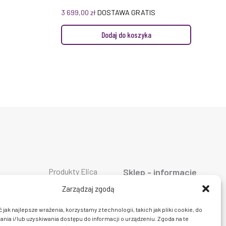
3 699,00
zł
DOSTAWA GRATIS
Dodaj do koszyka
Produkty Elica
Sklep - informacje
Produkty Falmec
ty AEG
O firmie
Produkty Geggenau
ty ASKO
Oferta
Zarządzaj zgodą
Produkty Liebherr
ty Bosch
AGD
Produkty Miele
ty Siemens
Dostawa i płatność
jak najlepsze wrażenia, korzystamy z technologii, takich jak pliki cookie, do
Produkty Smeg
ty Bora
Prawo do zwrotu
ia i/lub uzyskiwania dostępu do informacji o urządzeniu. Zgoda na te
Produkty Wolf
y Ciarko
Polityka prywatności