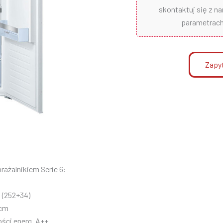
skontaktuj się z n
parametrach 
Zapyt
rażalnikiem Serie 6:
 (252+34)
cm
ści energ. A++