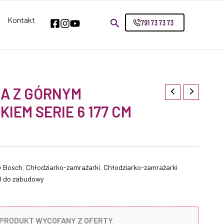
Kontakt
791 73 73 73
A Z GÓRNYM
IEM SERIE 6 177 CM
y Bosch
,
Chłodziarko-zamrażarki
,
Chłodziarko-zamrażarki
D do zabudowy
PRODUKT WYCOFANY Z OFERTY