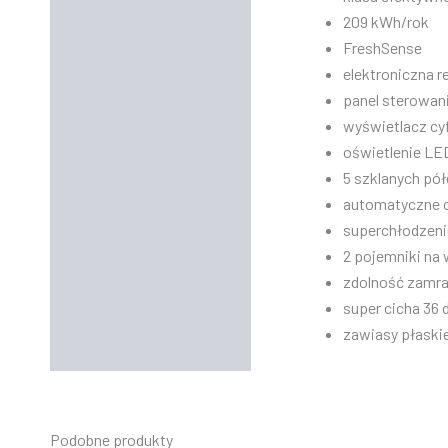
209 kWh/rok
FreshSense
elektroniczna r
panel sterowan
wyświetlacz cy
oświetlenie LE
5 szklanych pół
automatyczne o
superchłodzeni
2 pojemniki na
zdolność zamra
super cicha 36 
zawiasy płaskie
Podobne produkty