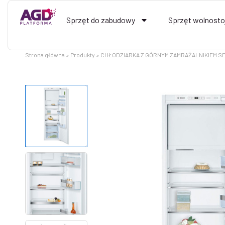
Przejdź
do
Sprzęt do zabudowy
Sprzęt wolnosto
treści
Strona główna
Produkty
CHŁODZIARKA Z GÓRNYM ZAMRAŻALNIKIEM SER