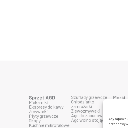
Sprzęt AGD
Szuflady grzewcze
Marki
Chłodziarko
Piekarniki
Produk
zamrażarki
Ekspresy do kawy
Produk
Zlewozmywaki
Zmywarki
Produk
Agd do zabudowy
Płyty grzewcze
Produk
Aby zapewnić 
Agd wolno stojące
Okapy
Produk
przechowywan
Kuchnie mikrofalowe
Produkt