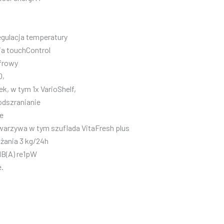
egulacja temperatury
ia touchControl
frowy
D,
ek, w tym 1x VarioShelf,
dszranianie
e
 warzywa w tym szuflada VitaFresh plus
żania 3 kg/24h
dB(A) re1pW
.