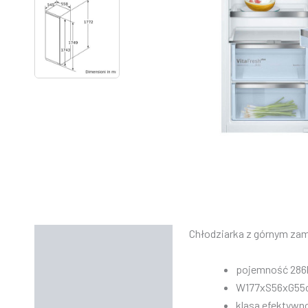
Chłodziarka z górnym zam
Opis
Informacje dodatkowe
pojemność 286l
W177xS56xG55
Instrukcje
klasa efektywno