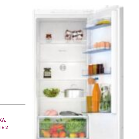
KA,
IE 2