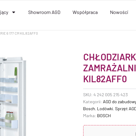
jący
Showroom AGD
Współpraca
Nowości
IE 6 177 CM KIL82AFF0
CHŁODZIARK
ZAMRAŻALNIK
KIL82AFF0
SKU:
4 242 005 215 423
Kategorii:
AGD do zabudow
Bosch
,
Lodówki
,
Sprzęt AG
Marka:
BOSCH