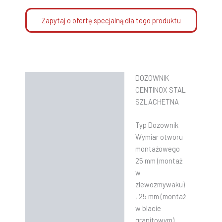
Zapytaj o ofertę specjalną dla tego produktu
DOZOWNIK
Opis
CENTINOX STAL
Informacje dodatkowe
SZLACHETNA
Instrukcje
Typ Dozownik
Wymiar otworu
montażowego
25 mm (montaż
w
zlewozmywaku)
, 25 mm (montaż
w blacie
granitowym)