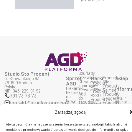
Studio Sto Procent
Szuflady
grzewcze
Sprzęt
Marki
Produkty
Sklep
ul. Słowackiego 83
Chłodziarko
Elica
26-600 Radom
AGD
Produkty
-
zamrażarki
Produkty
Polska
AEG
Piekarniki
inform
Zlewozmywaki
Falmec
NIP: 948-229-91-92
Produkty
Ekspresy
O
Agd
Produkty
791 73 73 73
ASKO
do
firmie
do
Geggenau
Produkty
kawy
Oferta
kontakt@studiostoprocent.pl
zabudowy
Produkty
Bosch
Zmywarki
AGD
Agd
Liebherr
Produkty
Płyty
Dostaw
wolno
Produkty
Siemens
Zarządzaj zgodą
grzewcze
i
stojące
Miele
Produkty
F
Y
I
Okapy
płatnoś
Produkty
Bora
a
o
n
Kuchnie
Prawo
Smeg
Produkty
c
u
s
Aby zapewnić jak najlepsze wrażenia, korzystamy z technologii, takich jak pliki
mikrofalowe
do
Produkty
Ciarko
e
t
t
cookie, do przechowywania i/lub uzyskiwania dostępu do informacji o urządzeni
zwrotu
Wolf