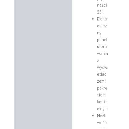
ności
26 l
Elektr
onicz
ny
panel
stero
wania
z
wyświ
etlac
zem i
pokrę
tłem
kontr
olnym
Możli
wość