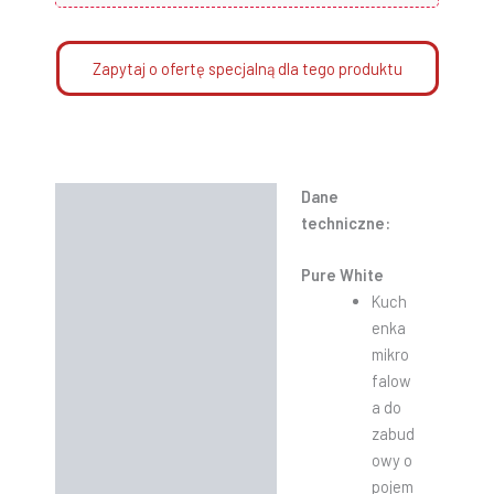
Zapytaj o ofertę specjalną dla tego produktu
Dane
Opis
techniczne:
Informacje dodatkowe
Pure White
Instrukcje
Kuch
enka
mikro
falow
a do
zabud
owy o
pojem