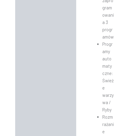
zapro
gram
owani
a 3
progr
amów
Progr
amy
auto
maty
czne:
Śwież
e
warzy
wa /
Ryby
Rozm
rażani
e