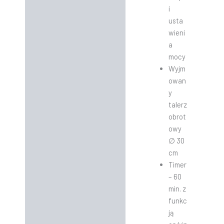
i
usta
wieni
a
mocy
Wyjm
owan
y
talerz
obrot
owy
∅ 30
cm
Timer
– 60
min. z
funkc
ją