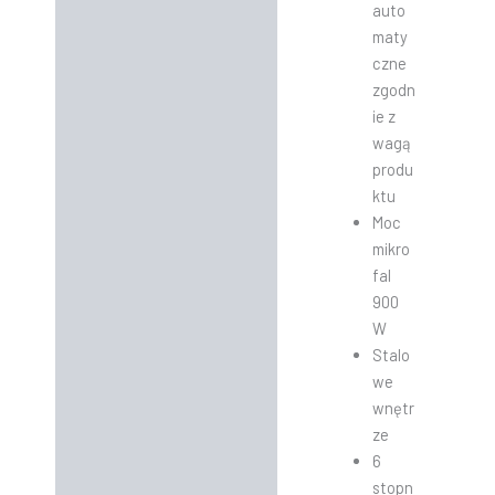
auto
maty
czne
zgodn
ie z
wagą
produ
ktu
Moc
mikro
fal
900
W
Stalo
we
wnętr
ze
6
stopn