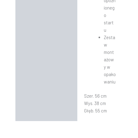
opóźn
ioneg
o
start
u
Zesta
w
mont
ażow
y w
opako
waniu
Szer. 56 cm
Wys. 38 cm
Głęb. 55 cm