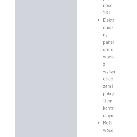
ności
26 l
Elektr
onicz
ny
panel
stero
wania
z
wyświ
etlac
zem i
pokrę
tłem
kontr
olnym
Możli
wość