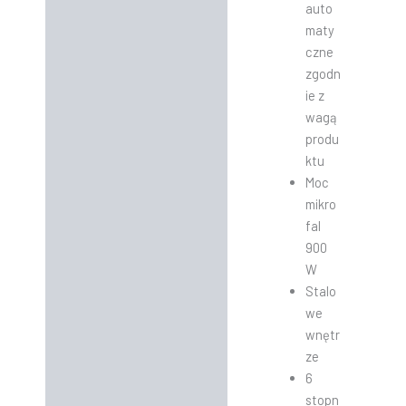
auto
maty
czne
zgodn
ie z
wagą
produ
ktu
Moc
mikro
fal
900
W
Stalo
we
wnętr
ze
6
stopn