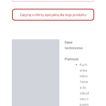
Zapytaj o ofertę specjalną dla tego produktu
Dane
Opis
techniczne:
Informacje dodatkowe
Platinum
Instrukcje
Kuch
enka
mikro
falow
a do
zabud
owy o
pojem