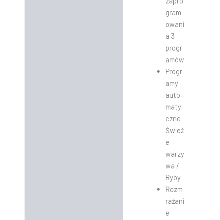
zapro
gram
owani
a 3
progr
amów
Progr
amy
auto
maty
czne:
Śwież
e
warzy
wa /
Ryby
Rozm
rażani
e