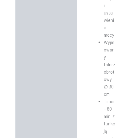
i
usta
wieni
a
mocy
Wyjm
owan
y
talerz
obrot
owy
∅ 30
cm
Timer
– 60
min. z
funkc
ją