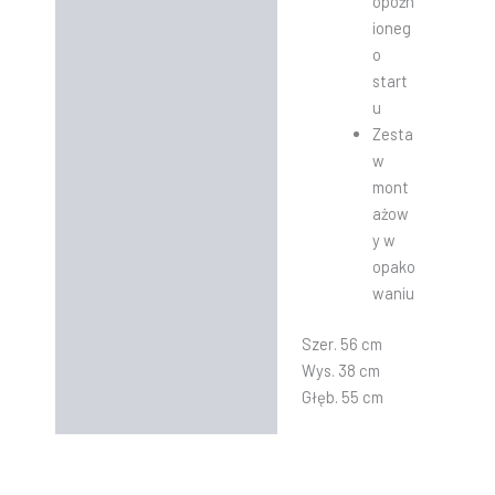
opóźn
ioneg
o
start
u
Zesta
w
mont
ażow
y w
opako
waniu
Szer. 56 cm
Wys. 38 cm
Głęb. 55 cm