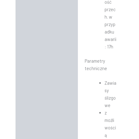
ość
przec
h. w
przyp
adku
awarii
: 17h
Parametry
techniczne
Zawia
sy
ślizgo
we
z
możli
wości
ą