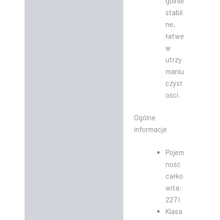
gólnie
stabil
ne,
łatwe
w
utrzy
maniu
czyst
ości.
Ogólne
informacje
Pojem
ność
całko
wita:
227 l
Klasa