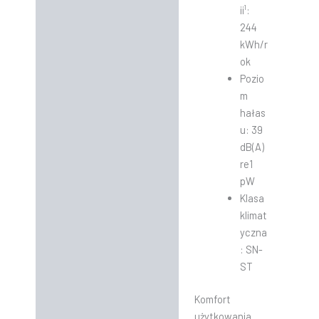
ii¹:
244
kWh/r
ok
Pozio
m
hałas
u: 39
dB(A)
re1
pW
Klasa
klimat
yczna
: SN-
ST
Komfort
użytkowania