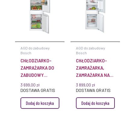
AGD do zabudowy
AGD do zabudowy
Bosch
Bosch
CHŁODZIARKO-
CHŁODZIARKO-
ZAMRAŻARKA DO
ZAMRAŻARKA,
ZABUDOWY
ZAMRAŻARKA NA
KIN86VFE0 Z DONĄ
DOLE SERIE 6 177
3 699,00
zł
3 899,00
zł
ZAMRAŻARKĄ
CM KIS86AFE0
DOSTAWA GRATIS
DOSTAWA GRATIS
Dodaj do koszyka
Dodaj do koszyka