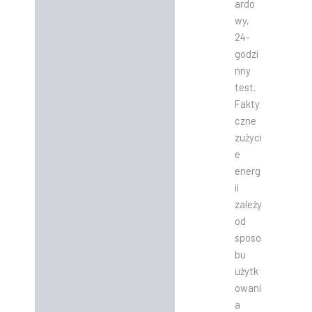
ardo
wy,
24-
godzi
nny
test.
Fakty
czne
zużyci
e
energ
ii
zależy
od
sposo
bu
użytk
owani
a