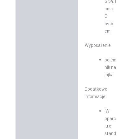
S 54,1
cm x
G
54,5
cm
Wyposażenie
pojem
nik na
jajka
Dodatkowe
informacje
¹W
oparc
iu o
stand