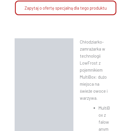
Zapytaj o ofertę specjalną dla tego produktu
Chłodziarko-
Opis
zamrażarka w
Informacje dodatkowe
technologii
LowFrost z
Instrukcje
pojemnikiem
MultiBox: dużo
miejsca na
świeże owoce i
warzywa.
MultiB
ox z
falow
anym