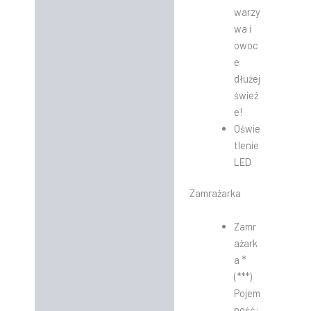
warzy
wa i
owoc
e
dłużej
śwież
e!
Oświe
tlenie
LED
Zamrażarka
Zamr
ażark
a *
(***)
Pojem
ność: