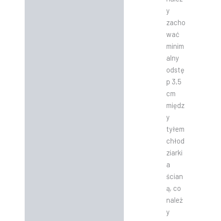
y
zacho
wać
minim
alny
odstę
p 3,5
cm
międz
y
tyłem
chłod
ziarki
a
ścian
ą, co
należ
y