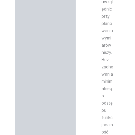
uwzgl
ędnić
przy
plano
waniu
wymi
arów
niszy.
Bez
zacho
wania
minim
alneg
o
odstę
pu
funkc
jonaln
ość