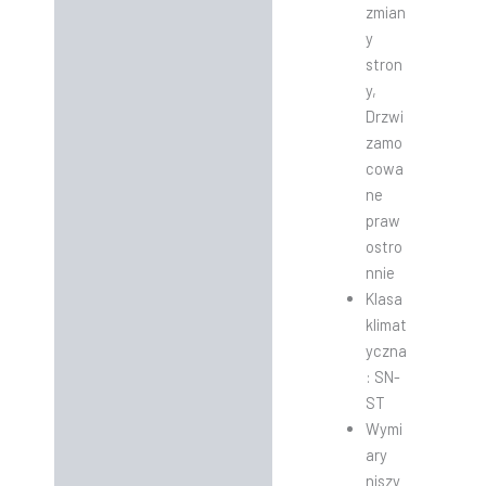
zmian
y
stron
y,
Drzwi
zamo
cowa
ne
praw
ostro
nnie
Klasa
klimat
yczna
: SN-
ST
Wymi
ary
niszy