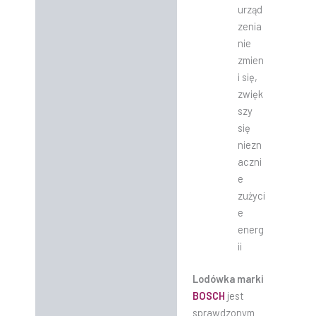
urząd
zenia
nie
zmien
i się,
zwięk
szy
się
niezn
aczni
e
zużyci
e
energ
ii
Lodówka marki
BOSCH
jest
sprawdzonym