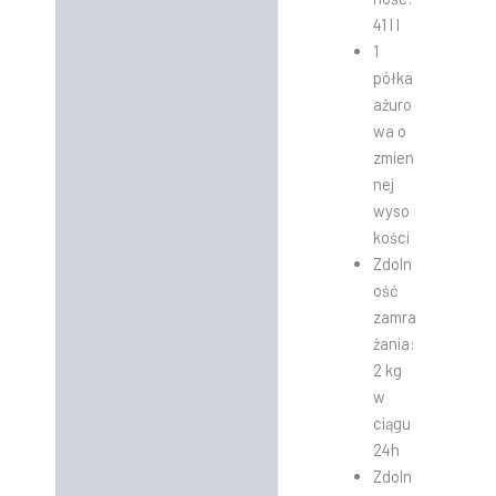
41 l l
1
półka
ażuro
wa o
zmien
nej
wyso
kości
Zdoln
ość
zamra
żania:
2 kg
w
ciągu
24h
Zdoln