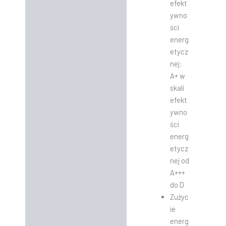
efekt
ywno
ści
energ
etycz
nej:
A+ w
skali
efekt
ywno
ści
energ
etycz
nej od
A+++
do D
Zużyc
ie
energ