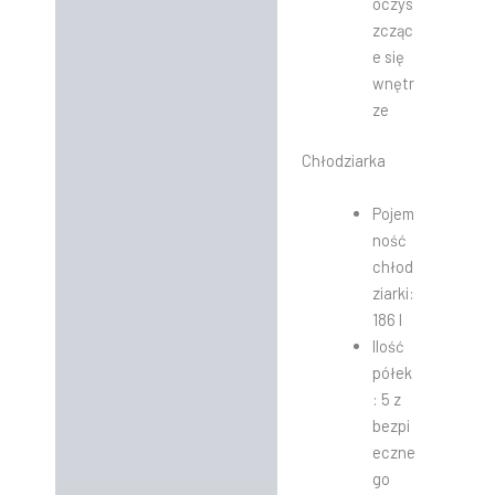
oczys
zcząc
e się
wnętr
ze
Chłodziarka
Pojem
ność
chłod
ziarki:
186 l
Ilość
półek
: 5 z
bezpi
eczne
go