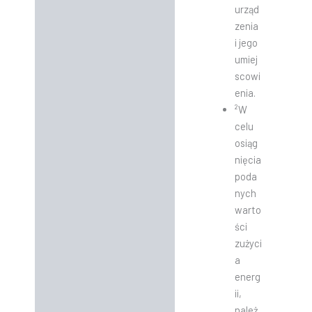
urząd
zenia
i jego
umiej
scowi
enia.
²W
celu
osiąg
nięcia
poda
nych
warto
ści
zużyci
a
energ
ii,
należ