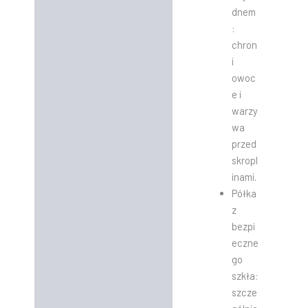
dnem
:
chron
i
owoc
e i
warzy
wa
przed
skropl
inami.
Półka
z
bezpi
eczne
go
szkła:
szcze