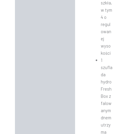
szkła,
w tym
4 o
regul
owan
ej
wyso
kości
1
szufla
da
hydro
Fresh
Box z
falow
anym
dnem
utrzy
ma