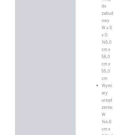
do
zabud
owy
W x S
x G:
145,0
cm x
56,0
cm x
55,0
cm
Wymi
ary
urząd
zenia:
W
144,6
cm x