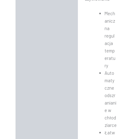
Mech
anicz
na
regul
acja
temp
eratu
ry
Auto
maty
czne
odszr
aniani
e w
chłod
ziarce
Łatw