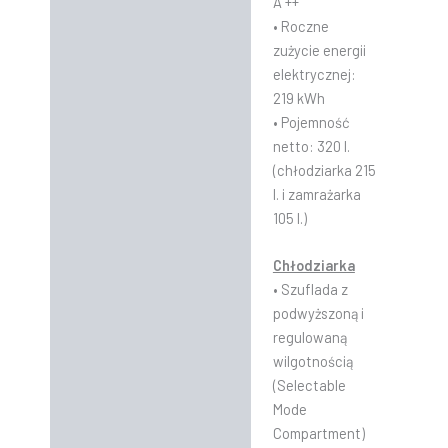
A ++
• Roczne
zużycie energii
elektrycznej:
219 kWh
• Pojemność
netto: 320 l.
(chłodziarka 215
l. i zamrażarka
105 l.)
Chłodziarka
• Szuflada z
podwyższoną i
regulowaną
wilgotnością
(Selectable
Mode
Compartment)