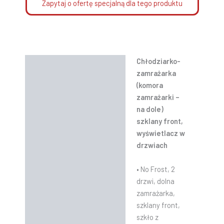
Zapytaj o ofertę specjalną dla tego produktu
Chłodziarko-
Opis
zamrażarka
Informacje dodatkowe
(komora
zamrażarki –
Instrukcje
na dole)
szklany front,
wyświetlacz w
drzwiach
• No Frost, 2
drzwi, dolna
zamrażarka,
szklany front,
szkło z