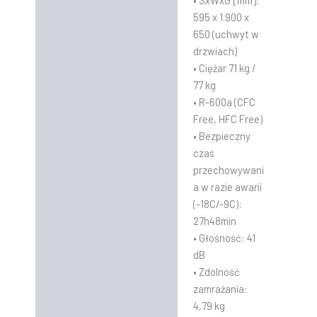
• SxWxG [mm]:
595 x 1.900 x
650 (uchwyt w
drzwiach)
• Ciężar 71 kg /
77 kg
• R-600a (CFC
Free, HFC Free)
• Bezpieczny
czas
przechowywani
a w razie awarii
(-18C/-9C):
27h48min
• Głośność: 41
dB
• Zdolność
zamrażania:
4,79 kg