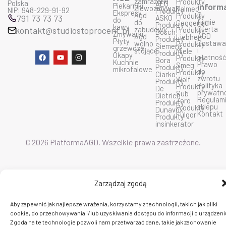
zamrażarki
Produkty
Polska
AEG
Piekarniki
inform
Zlewozmywaki
Falmec
NIP: 948-229-91-92
Produkty
Ekspresy
O
Agd
Produkty
791 73 73 73
ASKO
do
firmie
do
Geggenau
Produkty
kawy
Oferta
kontakt@studiostoprocent.pl
zabudowy
Produkty
Bosch
Zmywarki
AGD
Agd
Liebherr
Produkty
Płyty
Dostaw
wolno
Produkty
Siemens
grzewcze
i
stojące
Miele
Produkty
F
Y
I
Okapy
płatnoś
Produkty
Bora
a
o
n
Kuchnie
Prawo
Smeg
Produkty
c
u
s
mikrofalowe
do
Produkty
Ciarko
e
t
t
zwrotu
Wolf
Produkty
b
u
a
Polityka
Produkty
De
o
b
g
prywatn
Sub
Dietrich
o
e
r
Regulam
Zero
Produkty
k
a
sklepu
Produkty
Dunavox
m
Kontakt
Fulgor
Produkty
insinkerator
C 2026 PlatformaAGD. Wszelkie prawa zastrzeżone.
Zarządzaj zgodą
Aby zapewnić jak najlepsze wrażenia, korzystamy z technologii, takich jak pliki
cookie, do przechowywania i/lub uzyskiwania dostępu do informacji o urządzeni
Zgoda na te technologie pozwoli nam przetwarzać dane, takie jak zachowanie