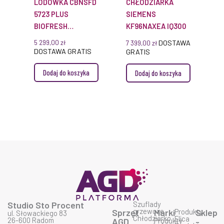
LODÓWKA CBNSFD
CHŁODZIARKA
5723 PLUS
SIEMENS
BIOFRESH
KF96NAXEA IQ300
NOFROST
5 299,00
zł
DOSTAWA
7 399,00
zł
DOSTAWA GRATIS
GRATIS
Dodaj do koszyka
Dodaj do koszyka
Studio Sto Procent
Szuflady
grzewcze
Sprzęt
Marki
Produkty
Sklep
ul. Słowackiego 83
Chłodziarko
Elica
26-600 Radom
AGD
Produkty
-